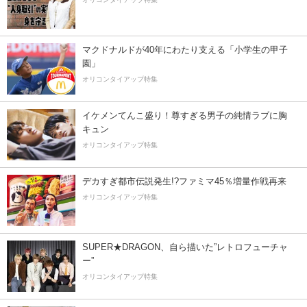
マクドナルドが40年にわたり支える「小学生の甲子
園」
オリコンタイアップ特集
イケメンてんこ盛り！尊すぎる男子の純情ラブに胸
キュン
オリコンタイアップ特集
デカすぎ都市伝説発生!?ファミマ45％増量作戦再来
オリコンタイアップ特集
SUPER★DRAGON、自ら描いた”レトロフューチャ
ー”
オリコンタイアップ特集