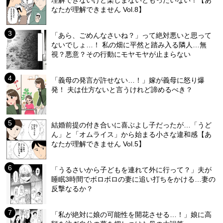
理解できないけど楽しまないともったいない！【あ
なたが理解できません Vol.8】
「あら、ごめんなさいね？」って絶対悪いと思って
ないでしょ…！ 私の畑に平然と踏み入る隣人…無
視？悪意？その行動にモヤモヤが止まらない
「義母の発言が許せない…！」嫁が義母に怒り爆
発！ 夫は仕方ないと言うけれど諦めるべき？
結婚前提の付き合いに喜ぶよし子だったが…「うど
ん」と「オムライス」から始まる小さな違和感【あ
なたが理解できません Vol.5】
「うるさいから子どもを連れて外に行って？」夫が
睡眠3時間でボロボロの妻に追い打ちをかける…妻の
反撃なるか？
「私が絶対に娘の可能性を開花させる…！」娘に高