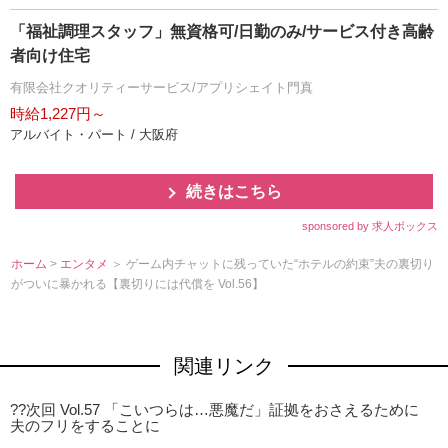
「福祉調理スタッフ」無資格可/日勤のみ/サービス付き高齢
者向け住宅
有限会社クオリティーサービス/アプリシェイト門真
時給1,227円～
アルバイト・パート / 大阪府
続きはこちら
sponsored by 求人ボックス
ホーム
>
エンタメ
＞ ゲーム内チャットに残っていた“ホテルの約束”夫の裏切り
がついに暴かれる【裏切りには代償を Vol.56】
関連リンク
??次回 Vol.57 「こいつらは…悪魔だ」証拠をおさえるために
夫のフリをすることに