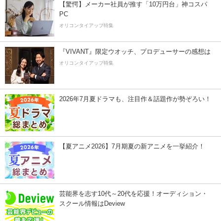
【驚愕】メーカー社員が推す「10万円台」神コスパ
PC
オリコンタイアップ特集
『VIVANT』限定ウオッチ、プロデューサーの感想は
オリコンタイアップ特集
2026年7月夏ドラマも、注目作＆話題作が勢ぞろい！
【夏アニメ2026】7月期夏の新アニメを一挙紹介！
芸能界を志す10代～20代を応援！オーディション・
スクール情報はDeview