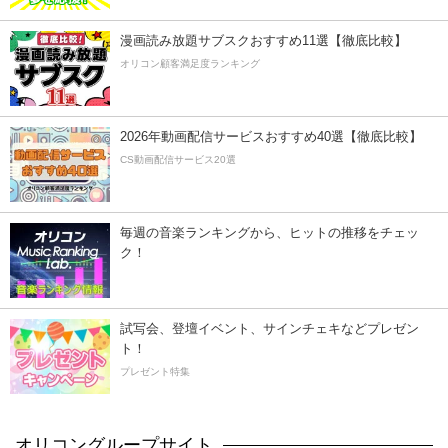
漫画読み放題サブスクおすすめ11選【徹底比較】
オリコン顧客満足度ランキング
2026年動画配信サービスおすすめ40選【徹底比較】
CS動画配信サービス20選
毎週の音楽ランキングから、ヒットの推移をチェッ
ク！
試写会、登壇イベント、サインチェキなどプレゼン
ト！
プレゼント特集
オリコングループサイト