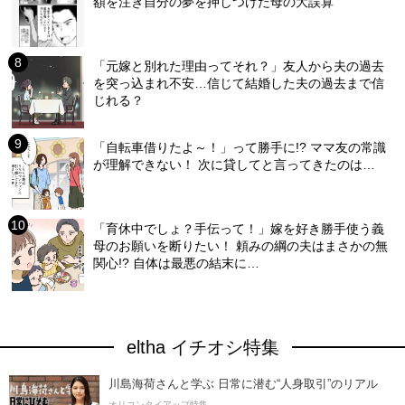
額を注ぎ自分の夢を押しつけた母の大誤算
「元嫁と別れた理由ってそれ？」友人から夫の過去
を突っ込まれ不安…信じて結婚した夫の過去まで信
じれる？
「自転車借りたよ～！」って勝手に!? ママ友の常識
が理解できない！ 次に貸してと言ってきたのは…
「育休中でしょ？手伝って！」嫁を好き勝手使う義
母のお願いを断りたい！ 頼みの綱の夫はまさかの無
関心!? 自体は最悪の結末に…
eltha イチオシ特集
川島海荷さんと学ぶ 日常に潜む“人身取引”のリアル
オリコンタイアップ特集