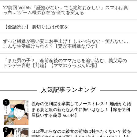
??前回 Vol.55 「証拠がない…でも絶対おかしい」スマホは真
っ白…“ゲーム機の存在”が全てを変える
【全話読む】 裏切りには代償を
ずっと機嫌が悪い妻にお手上げ！ しゃべらない・笑わない…
こんな生活続けられる？【妻が不機嫌なワケ】
「また男の子？」産前産後のママたちを追い込む、義父母の
トンデモ言動【前編】【ママのうっぷん広場】
人気記事ランキング
義母の便利屋を卒業してノーストレス！ 離婚から始
まる妻と娘の新たな人生に悔いはなし！【嫁を便利
屋扱いする義母 Vol.44】
ほぼ手ぶらなのに彼女の荷物は持ちたくない？ 彼を