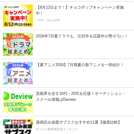
【8月12日まで！】チョコザップキャンペーン実施
中！
（PR）chocoZAP
2026年7月夏ドラマも、注目作＆話題作が勢ぞろい！
【夏アニメ2026】7月期夏の新アニメを一挙紹介！
芸能界を志す10代～20代を応援！オーディション・
スクール情報はDeview
漫画読み放題サブスクおすすめ11選【徹底比較】
オリコン顧客満足度ランキング