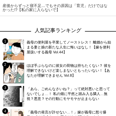
産後からずっと寝不足…でもその原因は「育児」だけではな
かった!?【私の家に入らないで】
人気記事ランキング
義母の便利屋を卒業してノーストレス！ 離婚から始
まる妻と娘の新たな人生に悔いはなし！【嫁を便利
屋扱いする義母 Vol.44】
ほぼ手ぶらなのに彼女の荷物は持ちたくない？ 彼を
理解できないけど楽しまないともったいない！【あ
なたが理解できません Vol.8】
「あら、ごめんなさいね？」って絶対悪いと思って
ないでしょ…！ 私の畑に平然と踏み入る隣人…無
視？悪意？その行動にモヤモヤが止まらない
「義母の発言が許せない…！」嫁が義母に怒り爆