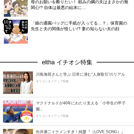
母のお願いを断りたい！ 頼みの綱の夫はまさかの無
関心!? 自体は最悪の結末に…
「娘の通園バッグに手紙が入ってる…？」保育園の
先生と夫の関係が怪しい!? 妻の知らない夫の顔
eltha イチオシ特集
川島海荷さんと学ぶ 日常に潜む“人身取引”のリアル
オリコンタイアップ特集
マクドナルドが40年にわたり支える「小学生の甲子
園」
オリコンタイアップ特集
向井康二イケメンすぎ！純愛『（LOVE SONG）』