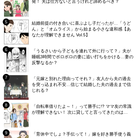
発！ 夫は仕方ないと言うけれど諦めるべき？
結婚前提の付き合いに喜ぶよし子だったが…「うど
ん」と「オムライス」から始まる小さな違和感【あ
なたが理解できません Vol.5】
「うるさいから子どもを連れて外に行って？」夫が
睡眠3時間でボロボロの妻に追い打ちをかける…妻の
反撃なるか？
「元嫁と別れた理由ってそれ？」友人から夫の過去
を突っ込まれ不安…信じて結婚した夫の過去まで信
じれる？
「自転車借りたよ～！」って勝手に!? ママ友の常識
が理解できない！ 次に貸してと言ってきたのは…
「育休中でしょ？手伝って！」嫁を好き勝手使う義