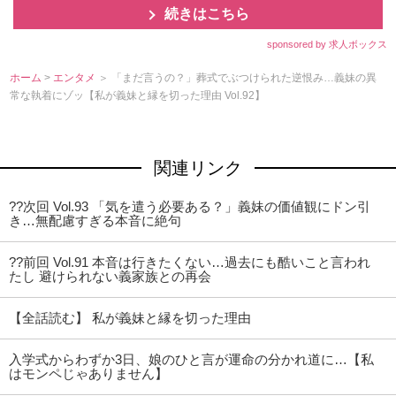
続きはこちら
sponsored by 求人ボックス
ホーム
>
エンタメ
＞ 「まだ言うの？」葬式でぶつけられた逆恨み…義妹の異
常な執着にゾッ【私が義妹と縁を切った理由 Vol.92】
関連リンク
??次回 Vol.93 「気を遣う必要ある？」義妹の価値観にドン引
き…無配慮すぎる本音に絶句
??前回 Vol.91 本音は行きたくない…過去にも酷いこと言われ
たし 避けられない義家族との再会
【全話読む】 私が義妹と縁を切った理由
入学式からわずか3日、娘のひと言が運命の分かれ道に…【私
はモンペじゃありません】