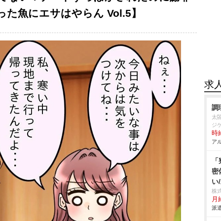
た魚にエサはやらん Vol.5】
求
調
太
ジ
時給
アル
「
密
い
株
月給
派遣