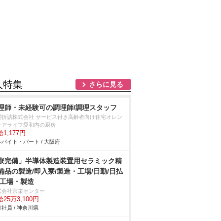
人特集
さらに見る
理師・未経験可の調理師/調理スタッフ
閤折詰株式会社 サービス付き高齢者向け住宅オレン
ケアライフ愛和内の厨房
1,177円
バイト・パート / 大阪府
寮完備」半導体製造装置用セラミック精
備品の製造/即入寮/製造・工場/日勤/日払
/工場・製造
式会社京栄センター
25万3,100円
社員 / 神奈川県