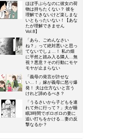
ほぼ手ぶらなのに彼女の荷
物は持ちたくない？ 彼を
理解できないけど楽しまな
いともったいない！【あな
たが理解できません
Vol.8】
「あら、ごめんなさい
ね？」って絶対悪いと思っ
てないでしょ…！ 私の畑
に平然と踏み入る隣人…無
視？悪意？その行動にモヤ
モヤが止まらない
「義母の発言が許せな
い…！」嫁が義母に怒り爆
発！ 夫は仕方ないと言う
けれど諦めるべき？
「うるさいから子どもを連
れて外に行って？」夫が睡
眠3時間でボロボロの妻に
追い打ちをかける…妻の反
撃なるか？