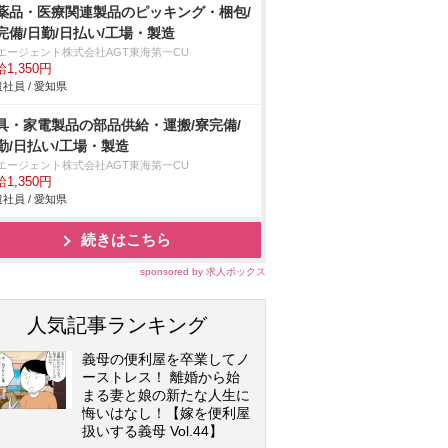
薬品・医療関連製品のピッキング・梱包/
完備/日勤/日払い/工場・製造
Tエージェント株式会社AGT東海第一CU
1,350円
社員 / 愛知県
具・家電製品の部品供給・運搬/寮完備/
勤/日払い/工場・製造
Tエージェント株式会社AGT東海第一CU
1,350円
社員 / 愛知県
続きはこちら
sponsored by 求人ボックス
人気記事ランキング
義母の便利屋を卒業してノ
ーストレス！ 離婚から始
まる妻と娘の新たな人生に
悔いはなし！【嫁を便利屋
扱いする義母 Vol.44】