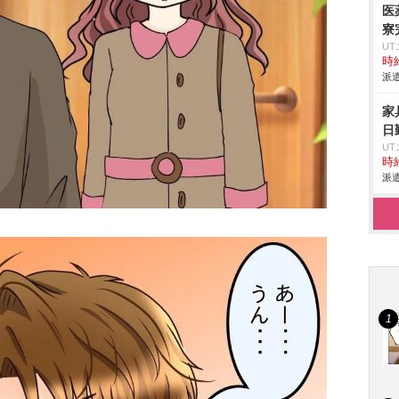
医
寮
U
時給
派遣
家
日
U
時給
派遣