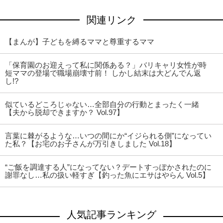
関連リンク
【まんが】子どもを縛るママと尊重するママ
「保育園のお迎えって私に関係ある？」バリキャリ女性が時
短ママの登場で職場崩壊寸前！ しかし結末は大どんでん返
し!?
似ているどころじゃない…全部自分の行動とまったく一緒
【夫から脱却できますか？ Vol.97】
言葉に棘がるような…いつの間にか“イジられる側”になってい
た私？【お宅のお子さんが万引きしました Vol.18】
“ご飯を調達する人”になってない？デートすっぽかされたのに
謝罪なし…私の扱い軽すぎ【釣った魚にエサはやらん Vol.5】
人気記事ランキング