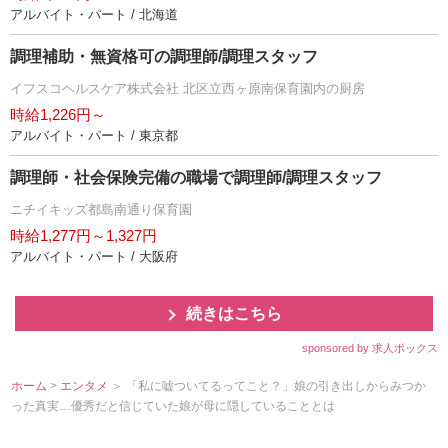
アルバイト・パート / 北海道
調理補助・無資格可の調理師/調理スタッフ
イフスコヘルスケア株式会社 北区立西ヶ原南保育園内の厨房
時給1,226円～
アルバイト・パート / 東京都
調理師・社会保険完備の職場で調理師/調理スタッフ
ニチイキッズ都島南通り保育園
時給1,277円～1,327円
アルバイト・パート / 大阪府
続きはこちら
sponsored by 求人ボックス
ホーム
>
エンタメ
＞ 「私に嘘ついてるってこと？」娘の引き出しからみつか
った真実…優秀だと信じていた娘が母に隠していることとは