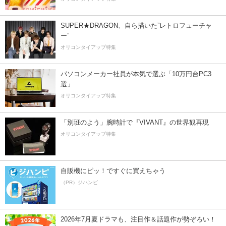
SUPER★DRAGON、自ら描いた”レトロフューチャ
ー”
オリコンタイアップ特集
パソコンメーカー社員が本気で選ぶ「10万円台PC3
選」
オリコンタイアップ特集
「別班のよう」腕時計で『VIVANT』の世界観再現
オリコンタイアップ特集
自販機にピッ！ですぐに買えちゃう
（PR）ジハンピ
2026年7月夏ドラマも、注目作＆話題作が勢ぞろい！