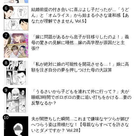
結婚前提の付き合いに喜ぶよし子だったが…「うど
ん」と「オムライス」から始まる小さな違和感【あ
なたが理解できません Vol.5】
「嫁に問題があるから息子が目移りしたのよ！」義
母の驚きの見解に唖然…嫁の高学歴が原因だと主
張!?
「私が絶対に娘の可能性を開花させる…！」娘に高
額を注ぎ自分の夢を押しつけた母の大誤算
「うるさいから子どもを連れて外に行って？」夫が
睡眠3時間でボロボロの妻に追い打ちをかける…妻の
反撃なるか？
夫が闇堕ちした瞬間…これまで嫌味なヤツらが媚び
へつらう姿は滑稽だな！【母親ならすべてを許さな
いとダメですか？ Vol.28】