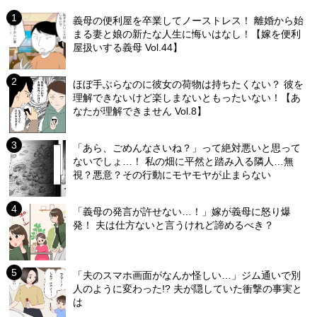
義母の便利屋を卒業してノーストレス！ 離婚から始
まる妻と娘の新たな人生に悔いはなし！【嫁を便利
屋扱いする義母 Vol.44】
ほぼ手ぶらなのに彼女の荷物は持ちたくない？ 彼を
理解できないけど楽しまないともったいない！【あ
なたが理解できません Vol.8】
「あら、ごめんなさいね？」って絶対悪いと思って
ないでしょ…！ 私の畑に平然と踏み入る隣人…無
視？悪意？その行動にモヤモヤが止まらない
「義母の発言が許せない…！」嫁が義母に怒り爆
発！ 夫は仕方ないと言うけれど諦めるべき？
「夫のスマホ画面がなんか怪しい…」ジム通いで別
人のように変わった!? 夫が隠していた衝撃の事実と
は