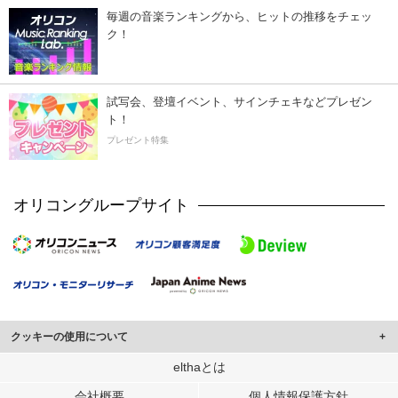
毎週の音楽ランキングから、ヒットの推移をチェッ
ク！
試写会、登壇イベント、サインチェキなどプレゼン
ト！
プレゼント特集
オリコングループサイト
クッキーの使用について
このサイトでは Cookie を使用して、ユーザーに合わせたコンテンツや広告の
elthaとは
表示、ソーシャル メディア機能の提供、広告の表示回数やクリック数の測定を
会社概要
個人情報保護方針
行っています。