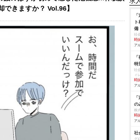
求
きますか？ Vol.96】
「
ト
備
社
時給
アル
「
特
社
ィ
時給
アル
「
の
株
時給
アル
社
グ