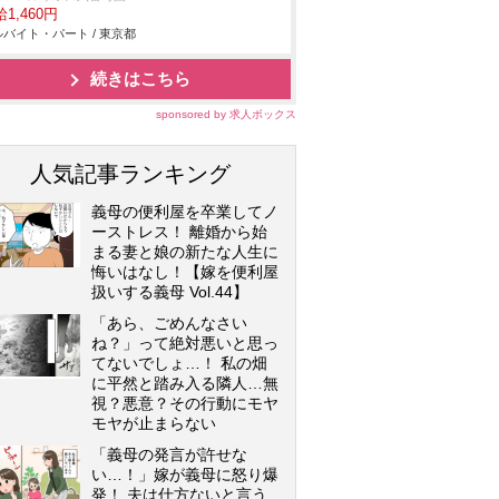
1,460円
バイト・パート / 東京都
続きはこちら
sponsored by 求人ボックス
人気記事ランキング
義母の便利屋を卒業してノ
ーストレス！ 離婚から始
まる妻と娘の新たな人生に
悔いはなし！【嫁を便利屋
扱いする義母 Vol.44】
「あら、ごめんなさい
ね？」って絶対悪いと思っ
てないでしょ…！ 私の畑
に平然と踏み入る隣人…無
視？悪意？その行動にモヤ
モヤが止まらない
「義母の発言が許せな
い…！」嫁が義母に怒り爆
発！ 夫は仕方ないと言う