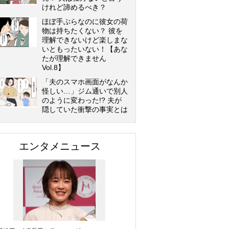
けれど諦めるべき？
ほぼ手ぶらなのに彼女の荷
物は持ちたくない？ 彼を
理解できないけど楽しまな
いともったいない！【あな
たが理解できません
Vol.8】
「夫のスマホ画面がなんか
怪しい…」ジム通いで別人
のように変わった!? 夫が
隠していた衝撃の事実とは
エンタメニュース