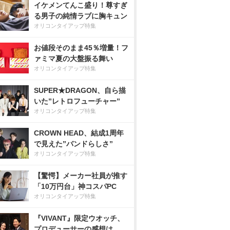
イケメンてんこ盛り！尊すぎ
る男子の純情ラブに胸キュン
オリコンタイアップ特集
お値段そのまま45％増量！フ
ァミマ夏の大盤振る舞い
オリコンタイアップ特集
SUPER★DRAGON、自ら描
いた”レトロフューチャー”
オリコンタイアップ特集
CROWN HEAD、結成1周年
で見えた”バンドらしさ”
オリコンタイアップ特集
【驚愕】メーカー社員が推す
「10万円台」神コスパPC
オリコンタイアップ特集
『VIVANT』限定ウオッチ、
プロデューサーの感想は