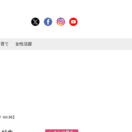
子育て
女性活躍
l.96】