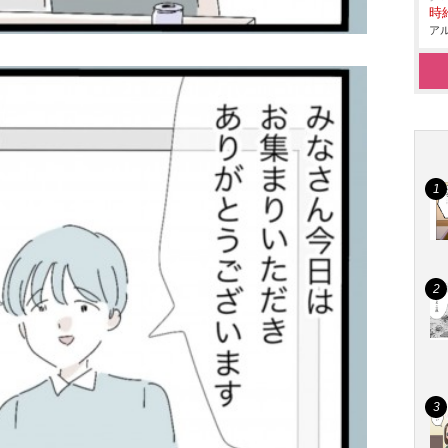
時給
アル