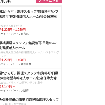
人特集
さらに見る
週2から可」調理スタッフ/無資格可/シフ
相談可/特別養護老人ホーム/社会保障完
会福祉法人桜花/千里
1,226円～1,250円
バイト・パート / 東京都
福祉調理スタッフ」無資格可/日勤のみ/
別養護老人ホーム
会福祉法人宝珠会/特別養護老人ホーム レストフルヴ
レッジ
1,225円～1,400円
バイト・パート / 神奈川県
週2から可」調理スタッフ/無資格可/日勤
み/住宅型有料老人ホーム/社会保障完備
式会社エメラルドの郷/サンラフレ豊中
1,177円～
バイト・パート / 大阪府
会保険完備の職場で調理師/調理スタッフ
ローバルキッズ六番町園