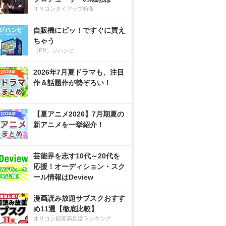
オリコンタイアップ特集
自販機にピッ！ですぐに買え
ちゃう
（PR）ジハンピ
2026年7月夏ドラマも、注目
作＆話題作が勢ぞろい！
【夏アニメ2026】7月期夏の
新アニメを一挙紹介！
芸能界を志す10代～20代を
応援！オーディション・スク
ール情報はDeview
漫画読み放題サブスクおすす
め11選【徹底比較】
オリコン顧客満足度ランキング