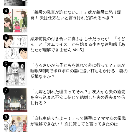
「義母の発言が許せない…！」嫁が義母に怒り爆
発！ 夫は仕方ないと言うけれど諦めるべき？
結婚前提の付き合いに喜ぶよし子だったが…「うど
ん」と「オムライス」から始まる小さな違和感【あ
なたが理解できません Vol.5】
「うるさいから子どもを連れて外に行って？」夫が
睡眠3時間でボロボロの妻に追い打ちをかける…妻の
反撃なるか？
「元嫁と別れた理由ってそれ？」友人から夫の過去
を突っ込まれ不安…信じて結婚した夫の過去まで信
じれる？
「自転車借りたよ～！」って勝手に!? ママ友の常識
が理解できない！ 次に貸してと言ってきたのは…