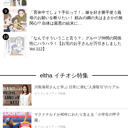
「育休中でしょ？手伝って！」嫁を好き勝手使う義
母のお願いを断りたい！ 頼みの綱の夫はまさかの無
関心!? 自体は最悪の結末に…
「なんでそういうこと言う？」グループ仲間の関係
性にハラハラ！【お宅のお子さんが万引きしました
Vol.112】
eltha イチオシ特集
川島海荷さんと学ぶ 日常に潜む“人身取引”のリアル
オリコンタイアップ特集
マクドナルドが40年にわたり支える「小学生の甲子
園」
オリコンタイアップ特集