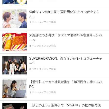
森崎ウィン×向井康二“両片思い”にキュンが止まら
ん！
オリコンタイアップ特集
大好評につき再び！ファミマ名物45％増量キャンペ
ーン
オリコンタイアップ特集
SUPER★DRAGON、自ら描いた”レトロフューチャ
ー”
オリコンタイアップ特集
【驚愕】メーカー社員が推す「10万円台」神コスパ
PC
オリコンタイアップ特集
「別班のよう」腕時計で『VIVANT』の世界観再現