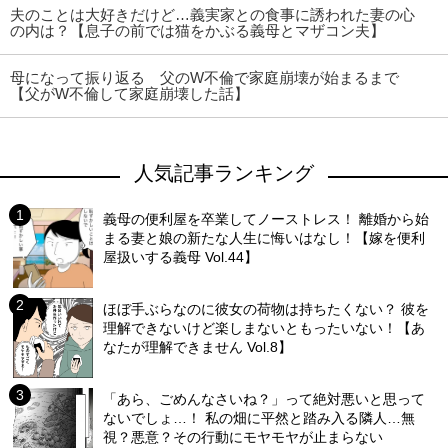
夫のことは大好きだけど…義実家との食事に誘われた妻の心
の内は？【息子の前では猫をかぶる義母とマザコン夫】
母になって振り返る 父のW不倫で家庭崩壊が始まるまで
【父がW不倫して家庭崩壊した話】
人気記事ランキング
義母の便利屋を卒業してノーストレス！ 離婚から始
まる妻と娘の新たな人生に悔いはなし！【嫁を便利
屋扱いする義母 Vol.44】
ほぼ手ぶらなのに彼女の荷物は持ちたくない？ 彼を
理解できないけど楽しまないともったいない！【あ
なたが理解できません Vol.8】
「あら、ごめんなさいね？」って絶対悪いと思って
ないでしょ…！ 私の畑に平然と踏み入る隣人…無
視？悪意？その行動にモヤモヤが止まらない