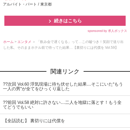
アルバイト・パート / 東京都
続きはこちら
sponsored by 求人ボックス
ホーム
>
エンタメ
＞ 「飲み会で遅くなる」って…この嘘つき！笑顔で送り出
した私、そのままホテル前で待ってた結果…【裏切りには代償を Vol.59】
関連リンク
??次回 Vol.60 浮気現場に待ち伏せした結果…そこにいた“もう
一人の男”が全てをひっくり返した
??前回 Vol.58 絶対に許さない…二人を地獄に落とす！もう全
てどうでもいい
【全話読む】 裏切りには代償を