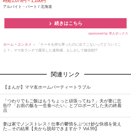
時給1,075円～1,100円
アルバイト・パート / 北海道
続きはこちら
sponsored by 求人ボックス
ホーム
>
エンタメ
＞ 「ケーキを持ち寄ったのに出てこないってどういうこ
と？」ママ友ランチで露呈した違和感…もしかして確信犯!?
関連リンク
【まんが】ママ友ホームパーティートラブル
「つわりでもご飯はもうちょっと頑張ってね？」夫が妻に忠
告!? 「お前の飯を一生食べたい」とプロポーズした夫の終着
点
妻は家でノンストレス！仕事の鬱憤をぶつけ妙な快感を覚え
た…その結果【夫から脱却できますか？ Vol.99】