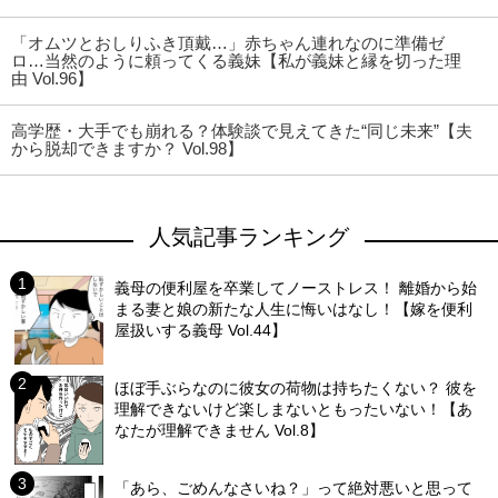
「オムツとおしりふき頂戴…」赤ちゃん連れなのに準備ゼ
ロ…当然のように頼ってくる義妹【私が義妹と縁を切った理
由 Vol.96】
高学歴・大手でも崩れる？体験談で見えてきた“同じ未来”【夫
から脱却できますか？ Vol.98】
人気記事ランキング
義母の便利屋を卒業してノーストレス！ 離婚から始
まる妻と娘の新たな人生に悔いはなし！【嫁を便利
屋扱いする義母 Vol.44】
ほぼ手ぶらなのに彼女の荷物は持ちたくない？ 彼を
理解できないけど楽しまないともったいない！【あ
なたが理解できません Vol.8】
「あら、ごめんなさいね？」って絶対悪いと思って