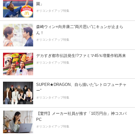
園」
オリコンタイアップ特集
森崎ウィン×向井康二“両片思い”にキュンが止まら
ん！
オリコンタイアップ特集
デカすぎ都市伝説発生!?ファミマ45％増量作戦再来
オリコンタイアップ特集
SUPER★DRAGON、自ら描いた”レトロフューチャ
ー”
オリコンタイアップ特集
【驚愕】メーカー社員が推す「10万円台」神コスパ
PC
オリコンタイアップ特集