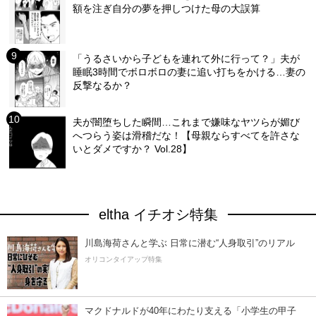
額を注ぎ自分の夢を押しつけた母の大誤算
「うるさいから子どもを連れて外に行って？」夫が
睡眠3時間でボロボロの妻に追い打ちをかける…妻の
反撃なるか？
夫が闇堕ちした瞬間…これまで嫌味なヤツらが媚び
へつらう姿は滑稽だな！【母親ならすべてを許さな
いとダメですか？ Vol.28】
eltha イチオシ特集
川島海荷さんと学ぶ 日常に潜む“人身取引”のリアル
オリコンタイアップ特集
マクドナルドが40年にわたり支える「小学生の甲子