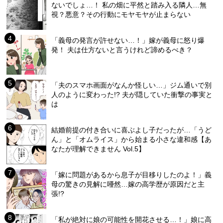
ないでしょ…！ 私の畑に平然と踏み入る隣人…無
視？悪意？その行動にモヤモヤが止まらない
「義母の発言が許せない…！」嫁が義母に怒り爆
発！ 夫は仕方ないと言うけれど諦めるべき？
「夫のスマホ画面がなんか怪しい…」ジム通いで別
人のように変わった!? 夫が隠していた衝撃の事実と
は
結婚前提の付き合いに喜ぶよし子だったが…「うど
ん」と「オムライス」から始まる小さな違和感【あ
なたが理解できません Vol.5】
「嫁に問題があるから息子が目移りしたのよ！」義
母の驚きの見解に唖然…嫁の高学歴が原因だと主
張!?
「私が絶対に娘の可能性を開花させる…！」娘に高