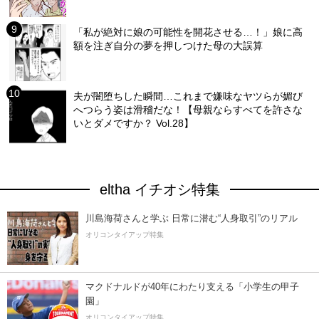
「私が絶対に娘の可能性を開花させる…！」娘に高
額を注ぎ自分の夢を押しつけた母の大誤算
夫が闇堕ちした瞬間…これまで嫌味なヤツらが媚び
へつらう姿は滑稽だな！【母親ならすべてを許さな
いとダメですか？ Vol.28】
eltha イチオシ特集
川島海荷さんと学ぶ 日常に潜む“人身取引”のリアル
オリコンタイアップ特集
マクドナルドが40年にわたり支える「小学生の甲子
園」
オリコンタイアップ特集