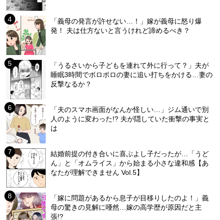
「義母の発言が許せない…！」嫁が義母に怒り爆
発！ 夫は仕方ないと言うけれど諦めるべき？
「うるさいから子どもを連れて外に行って？」夫が
睡眠3時間でボロボロの妻に追い打ちをかける…妻の
反撃なるか？
「夫のスマホ画面がなんか怪しい…」ジム通いで別
人のように変わった!? 夫が隠していた衝撃の事実と
は
結婚前提の付き合いに喜ぶよし子だったが…「うど
ん」と「オムライス」から始まる小さな違和感【あ
なたが理解できません Vol.5】
「嫁に問題があるから息子が目移りしたのよ！」義
母の驚きの見解に唖然…嫁の高学歴が原因だと主
張!?