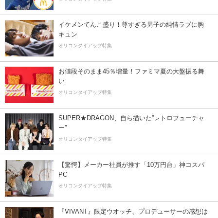
イケメンてんこ盛り！尊すぎる男子の純情ラブに胸
キュン
オリコンタイアップ特集
お値段そのまま45％増量！ファミマ夏の大盤振る舞
い
オリコンタイアップ特集
SUPER★DRAGON、自ら描いた”レトロフューチャ
ー”
オリコンタイアップ特集
【驚愕】メーカー社員が推す「10万円台」神コスパ
PC
オリコンタイアップ特集
『VIVANT』限定ウオッチ、プロデューサーの感想は