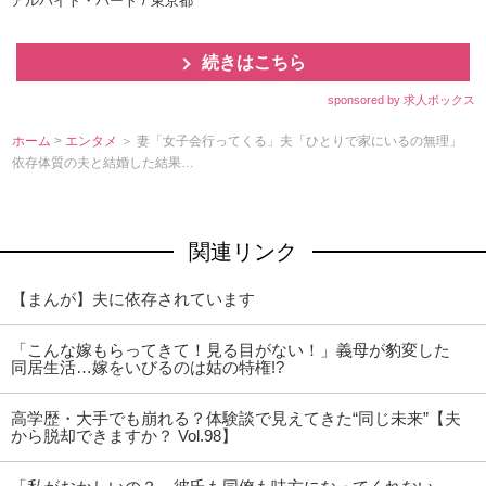
アルバイト・パート / 東京都
続きはこちら
sponsored by 求人ボックス
ホーム
>
エンタメ
＞ 妻「女子会行ってくる」夫「ひとりで家にいるの無理」
依存体質の夫と結婚した結果…
関連リンク
【まんが】夫に依存されています
「こんな嫁もらってきて！見る目がない！」義母が豹変した
同居生活…嫁をいびるのは姑の特権!?
高学歴・大手でも崩れる？体験談で見えてきた“同じ未来”【夫
から脱却できますか？ Vol.98】