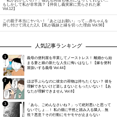
「私がおかしいの？」彼氏も同僚も味方になってくれない…
もしかして私が非常識？【仲良し義実家に荒らされた家
Vol.12】
この親子本当にヤバい！「あとはお願い」って…赤ちゃんを
押し付けて消えた2人【私が義妹と縁を切った理由 Vol.98】
人気記事ランキング
義母の便利屋を卒業してノーストレス！ 離婚から始
まる妻と娘の新たな人生に悔いはなし！【嫁を便利
屋扱いする義母 Vol.44】
ほぼ手ぶらなのに彼女の荷物は持ちたくない？ 彼を
理解できないけど楽しまないともったいない！【あ
なたが理解できません Vol.8】
「あら、ごめんなさいね？」って絶対悪いと思って
ないでしょ…！ 私の畑に平然と踏み入る隣人…無
視？悪意？その行動にモヤモヤが止まらない