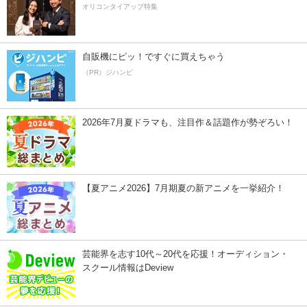
オリコンタイアップ特集
自販機にピッ！ですぐに買えちゃう
（PR）ジハンピ
2026年7月夏ドラマも、注目作＆話題作が勢ぞろい！
【夏アニメ2026】7月期夏の新アニメを一挙紹介！
芸能界を志す10代～20代を応援！オーディション・
スクール情報はDeview