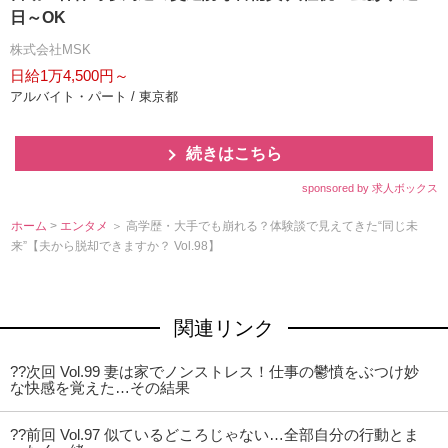
日～OK
株式会社MSK
日給1万4,500円～
アルバイト・パート / 東京都
続きはこちら
sponsored by 求人ボックス
ホーム
>
エンタメ
＞ 高学歴・大手でも崩れる？体験談で見えてきた“同じ未
来”【夫から脱却できますか？ Vol.98】
関連リンク
??次回 Vol.99 妻は家でノンストレス！仕事の鬱憤をぶつけ妙
な快感を覚えた…その結果
??前回 Vol.97 似ているどころじゃない…全部自分の行動とま