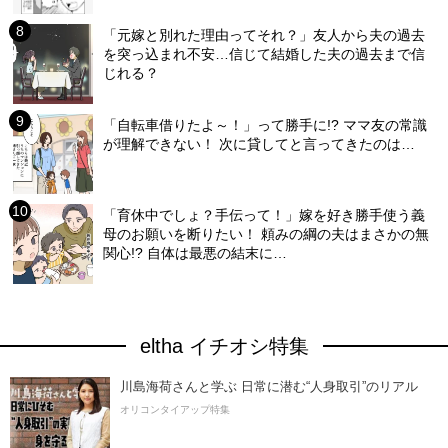
「元嫁と別れた理由ってそれ？」友人から夫の過去
を突っ込まれ不安…信じて結婚した夫の過去まで信
じれる？
「自転車借りたよ～！」って勝手に!? ママ友の常識
が理解できない！ 次に貸してと言ってきたのは…
「育休中でしょ？手伝って！」嫁を好き勝手使う義
母のお願いを断りたい！ 頼みの綱の夫はまさかの無
関心!? 自体は最悪の結末に…
eltha イチオシ特集
川島海荷さんと学ぶ 日常に潜む“人身取引”のリアル
オリコンタイアップ特集