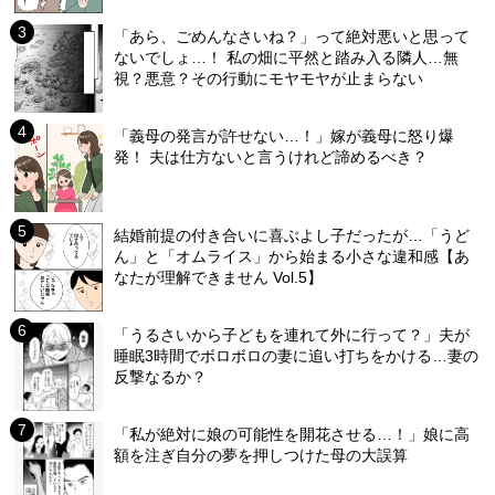
「あら、ごめんなさいね？」って絶対悪いと思って
ないでしょ…！ 私の畑に平然と踏み入る隣人…無
視？悪意？その行動にモヤモヤが止まらない
「義母の発言が許せない…！」嫁が義母に怒り爆
発！ 夫は仕方ないと言うけれど諦めるべき？
結婚前提の付き合いに喜ぶよし子だったが…「うど
ん」と「オムライス」から始まる小さな違和感【あ
なたが理解できません Vol.5】
「うるさいから子どもを連れて外に行って？」夫が
睡眠3時間でボロボロの妻に追い打ちをかける…妻の
反撃なるか？
「私が絶対に娘の可能性を開花させる…！」娘に高
額を注ぎ自分の夢を押しつけた母の大誤算