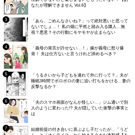
なたが理解できません Vol.8】
「あら、ごめんなさいね？」って絶対悪いと思って
ないでしょ…！ 私の畑に平然と踏み入る隣人…無
視？悪意？その行動にモヤモヤが止まらない
「義母の発言が許せない…！」嫁が義母に怒り爆
発！ 夫は仕方ないと言うけれど諦めるべき？
「うるさいから子どもを連れて外に行って？」夫が
睡眠3時間でボロボロの妻に追い打ちをかける…妻の
反撃なるか？
「夫のスマホ画面がなんか怪しい…」ジム通いで別
人のように変わった!? 夫が隠していた衝撃の事実と
は
結婚前提の付き合いに喜ぶよし子だったが…「うど