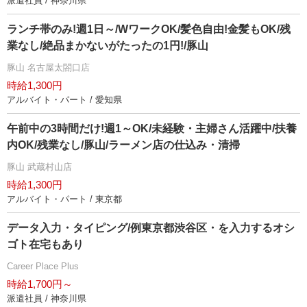
派遣社員 / 神奈川県
ランチ帯のみ!週1日～/WワークOK/髪色自由!金髪もOK/残
業なし/絶品まかないがたったの1円!/豚山
豚山 名古屋太閤口店
時給1,300円
アルバイト・パート / 愛知県
午前中の3時間だけ!週1～OK/未経験・主婦さん活躍中/扶養
内OK/残業なし/豚山/ラーメン店の仕込み・清掃
豚山 武蔵村山店
時給1,300円
アルバイト・パート / 東京都
データ入力・タイピング/例東京都渋谷区・を入力するオシ
ゴト在宅もあり
Career Place Plus
時給1,700円～
派遣社員 / 神奈川県