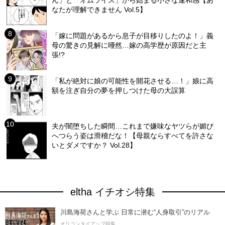
ん」と「オムライス」から始まる小さな違和感【あ
なたが理解できません Vol.5】
「嫁に問題があるから息子が目移りしたのよ！」義
母の驚きの見解に唖然…嫁の高学歴が原因だと主
張!?
「私が絶対に娘の可能性を開花させる…！」娘に高
額を注ぎ自分の夢を押しつけた母の大誤算
夫が闇堕ちした瞬間…これまで嫌味なヤツらが媚び
へつらう姿は滑稽だな！【母親ならすべてを許さな
いとダメですか？ Vol.28】
eltha イチオシ特集
川島海荷さんと学ぶ 日常に潜む“人身取引”のリアル
オリコンタイアップ特集