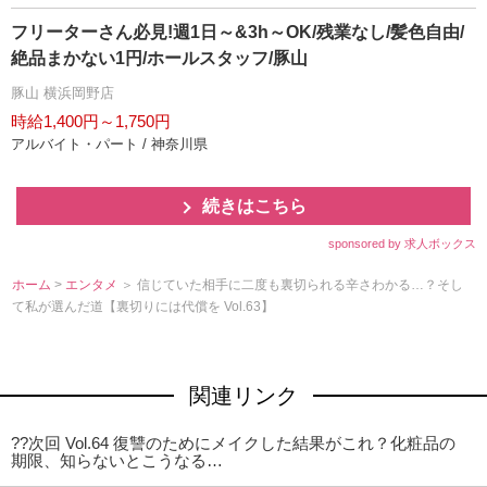
フリーターさん必見!週1日～&3h～OK/残業なし/髪色自由/
絶品まかない1円/ホールスタッフ/豚山
豚山 横浜岡野店
時給1,400円～1,750円
アルバイト・パート / 神奈川県
続きはこちら
sponsored by 求人ボックス
ホーム
>
エンタメ
＞ 信じていた相手に二度も裏切られる辛さわかる…？そし
て私が選んだ道【裏切りには代償を Vol.63】
関連リンク
??次回 Vol.64 復讐のためにメイクした結果がこれ？化粧品の
期限、知らないとこうなる…