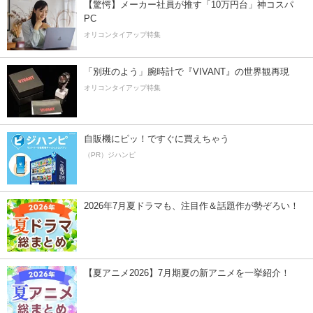
【驚愕】メーカー社員が推す「10万円台」神コスパ
PC
オリコンタイアップ特集
「別班のよう」腕時計で『VIVANT』の世界観再現
オリコンタイアップ特集
自販機にピッ！ですぐに買えちゃう
（PR）ジハンピ
2026年7月夏ドラマも、注目作＆話題作が勢ぞろい！
【夏アニメ2026】7月期夏の新アニメを一挙紹介！