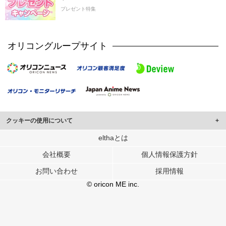
プレゼント特集
オリコングループサイト
クッキーの使用について
このサイトでは Cookie を使用して、ユーザーに合わせたコンテンツや広告の
elthaとは
表示、ソーシャル メディア機能の提供、広告の表示回数やクリック数の測定を
会社概要
個人情報保護方針
行っています。
また、ユーザーによるサイトの利用状況についても情報を収集し、ソーシャル
お問い合わせ
採用情報
メディアや広告配信、データ解析の各パートナーに提供しています。
各パートナーは、この情報とユーザーが各パートナーに提供した他の情報や、
© oricon ME inc.
ユーザーが各パートナーのサービスを使用したときに収集した他の情報を組み
合わせて使用することがあります。