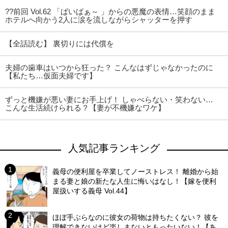
??前回 Vol.62 「ばいばぁ～ 」からの悪魔の表情…笑顔のまま
ホテルへ向かう2人に涙を流しながらシャッターを押す
【全話読む】 裏切りには代償を
夫婦の歯車はいつから狂った？ こんなはずじゃなかったのに
【私たち…仮面夫婦です】
ずっと機嫌が悪い妻にお手上げ！ しゃべらない・笑わない…
こんな生活続けられる？【妻が不機嫌なワケ】
人気記事ランキング
義母の便利屋を卒業してノーストレス！ 離婚から始
まる妻と娘の新たな人生に悔いはなし！【嫁を便利
屋扱いする義母 Vol.44】
ほぼ手ぶらなのに彼女の荷物は持ちたくない？ 彼を
理解できないけど楽しまないともったいない！【あ