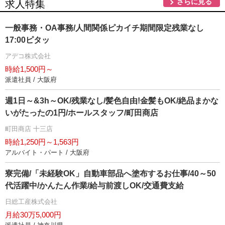
さらに見る
求人特集
一般事務・OA事務/人間関係ピカイチ期間限定残業なし
17:00ピタッ
アデコ株式会社
時給1,500円～
派遣社員 / 大阪府
週1日～&3h～OK/残業なし/髪色自由!金髪もOK/絶品まかな
いがたったの1円/ホールスタッフ/町田商店
町田商店 十三店
時給1,250円～1,563円
アルバイト・パート / 大阪府
寮完備/「未経験OK」自動車部品へ塗布するお仕事/40～50
代活躍中/かんたん作業/給与前渡しOK/交通費支給
日総工産株式会社
月給30万5,000円