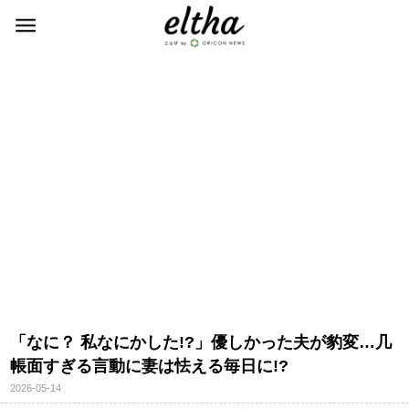
「なに？ 私なにかした!?」優しかった夫が豹変…几
帳面すぎる言動に妻は怯える毎日に!?
2026-05-14