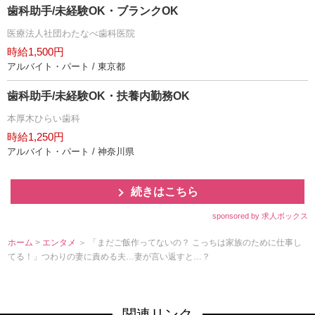
歯科助手/未経験OK・ブランクOK
医療法人社団わたなべ歯科医院
時給1,500円
アルバイト・パート / 東京都
歯科助手/未経験OK・扶養内勤務OK
本厚木ひらい歯科
時給1,250円
アルバイト・パート / 神奈川県
続きはこちら
sponsored by 求人ボックス
ホーム
>
エンタメ
＞ 「まだご飯作ってないの？ こっちは家族のために仕事し
てる！」つわりの妻に責める夫…妻が言い返すと…？
関連リンク