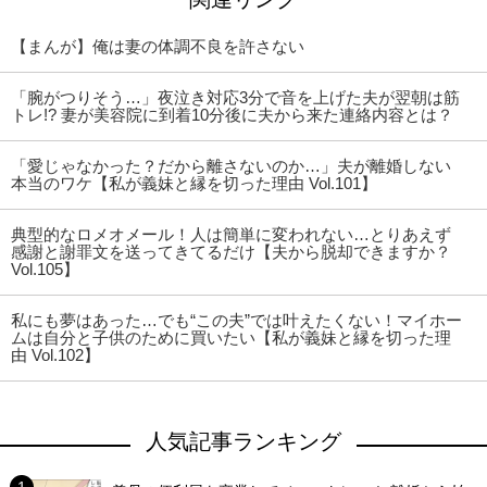
【まんが】俺は妻の体調不良を許さない
「腕がつりそう…」夜泣き対応3分で音を上げた夫が翌朝は筋
トレ!? 妻が美容院に到着10分後に夫から来た連絡内容とは？
「愛じゃなかった？だから離さないのか…」夫が離婚しない
本当のワケ【私が義妹と縁を切った理由 Vol.101】
典型的なロメオメール！人は簡単に変われない…とりあえず
感謝と謝罪文を送ってきてるだけ【夫から脱却できますか？
Vol.105】
私にも夢はあった…でも“この夫”では叶えたくない！マイホー
ムは自分と子供のために買いたい【私が義妹と縁を切った理
由 Vol.102】
人気記事ランキング