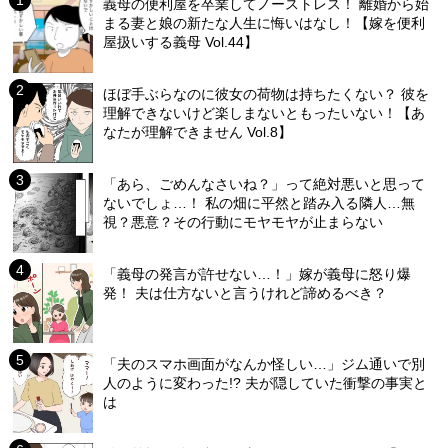
義母の便利屋を卒業してノーストレス！ 離婚から始
まる妻と娘の新たな人生に悔いはなし！【嫁を便利
屋扱いする義母 Vol.44】
ほぼ手ぶらなのに彼女の荷物は持ちたくない？ 彼を
理解できないけど楽しまないともったいない！【あ
なたが理解できません Vol.8】
「あら、ごめんなさいね？」って絶対悪いと思って
ないでしょ…！ 私の畑に平然と踏み入る隣人…無
視？悪意？その行動にモヤモヤが止まらない
「義母の発言が許せない…！」嫁が義母に怒り爆
発！ 夫は仕方ないと言うけれど諦めるべき？
「夫のスマホ画面がなんか怪しい…」ジム通いで別
人のように変わった!? 夫が隠していた衝撃の事実と
は