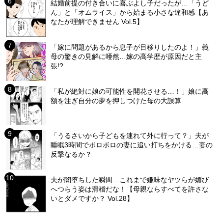
結婚前提の付き合いに喜ぶよし子だったが…「うど
ん」と「オムライス」から始まる小さな違和感【あ
なたが理解できません Vol.5】
「嫁に問題があるから息子が目移りしたのよ！」義
母の驚きの見解に唖然…嫁の高学歴が原因だと主
張!?
「私が絶対に娘の可能性を開花させる…！」娘に高
額を注ぎ自分の夢を押しつけた母の大誤算
「うるさいから子どもを連れて外に行って？」夫が
睡眠3時間でボロボロの妻に追い打ちをかける…妻の
反撃なるか？
夫が闇堕ちした瞬間…これまで嫌味なヤツらが媚び
へつらう姿は滑稽だな！【母親ならすべてを許さな
いとダメですか？ Vol.28】