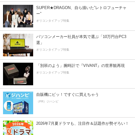
SUPER★DRAGON、自ら描いた”レトロフューチャ
ー”
オリコンタイアップ特集
パソコンメーカー社員が本気で選ぶ「10万円台PC3
選」
オリコンタイアップ特集
「別班のよう」腕時計で『VIVANT』の世界観再現
オリコンタイアップ特集
自販機にピッ！ですぐに買えちゃう
（PR）ジハンピ
2026年7月夏ドラマも、注目作＆話題作が勢ぞろい！