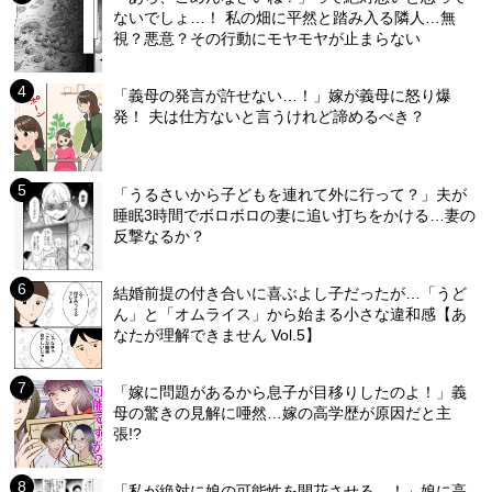
ないでしょ…！ 私の畑に平然と踏み入る隣人…無
視？悪意？その行動にモヤモヤが止まらない
「義母の発言が許せない…！」嫁が義母に怒り爆
発！ 夫は仕方ないと言うけれど諦めるべき？
「うるさいから子どもを連れて外に行って？」夫が
睡眠3時間でボロボロの妻に追い打ちをかける…妻の
反撃なるか？
結婚前提の付き合いに喜ぶよし子だったが…「うど
ん」と「オムライス」から始まる小さな違和感【あ
なたが理解できません Vol.5】
「嫁に問題があるから息子が目移りしたのよ！」義
母の驚きの見解に唖然…嫁の高学歴が原因だと主
張!?
「私が絶対に娘の可能性を開花させる…！」娘に高