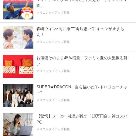
園」
オリコンタイアップ特集
森崎ウィン×向井康二“両片思い”にキュンが止まら
ん！
オリコンタイアップ特集
お値段そのまま45％増量！ファミマ夏の大盤振る舞
い
オリコンタイアップ特集
SUPER★DRAGON、自ら描いた”レトロフューチャ
ー”
オリコンタイアップ特集
【驚愕】メーカー社員が推す「10万円台」神コスパ
PC
オリコンタイアップ特集