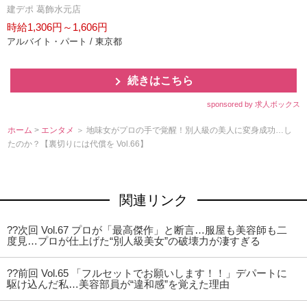
建デポ 葛飾水元店
時給1,306円～1,606円
アルバイト・パート / 東京都
続きはこちら
sponsored by 求人ボックス
ホーム
>
エンタメ
＞ 地味女がプロの手で覚醒！別人級の美人に変身成功…し
たのか？【裏切りには代償を Vol.66】
関連リンク
??次回 Vol.67 プロが「最高傑作」と断言…服屋も美容師も二
度見…プロが仕上げた“別人級美女”の破壊力が凄すぎる
??前回 Vol.65 「フルセットでお願いします！！」デパートに
駆け込んだ私…美容部員が“違和感”を覚えた理由