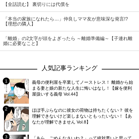
【全話読む】 裏切りには代償を
「本当の家族になれたら…」仲良しママ友が意味深な発言!?
【理想の隣人】
「離婚」の2文字が頭をよぎったら ～離婚準備編～【子連れ離
婚に必要なこと】
人気記事ランキング
義母の便利屋を卒業してノーストレス！ 離婚から始
まる妻と娘の新たな人生に悔いはなし！【嫁を便利
屋扱いする義母 Vol.44】
ほぼ手ぶらなのに彼女の荷物は持ちたくない？ 彼を
理解できないけど楽しまないともったいない！【あ
なたが理解できません Vol.8】
「あら、ごめんなさいね？」って絶対悪いと思って