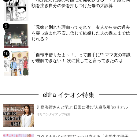
額を注ぎ自分の夢を押しつけた母の大誤算
「元嫁と別れた理由ってそれ？」友人から夫の過去
を突っ込まれ不安…信じて結婚した夫の過去まで信
じれる？
「自転車借りたよ～！」って勝手に!? ママ友の常識
が理解できない！ 次に貸してと言ってきたのは…
eltha イチオシ特集
川島海荷さんと学ぶ 日常に潜む“人身取引”のリアル
オリコンタイアップ特集
マクドナルドが40年にわたり支える「小学生の甲子