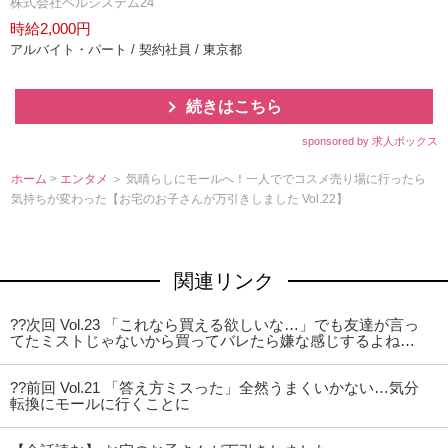
株式会社ベルシステム24
時給2,000円
アルバイト・パート / 契約社員 / 東京都
続きはこちら
sponsored by 求人ボックス
ホーム
>
エンタメ
＞ 気晴らしにモールへ！一人ででコスメ売り場に行ったら
気持ちが変わった【お宅のお子さんが万引きしました Vol.22】
関連リンク
??次回 Vol.23 「これなら買える欲しいな…」でも友達が言っ
てたミストじゃないから買ってバレたら嫌な感じするよね…
??前回 Vol.21 「答え方ミスった」全然うまくいかない…気分
転換にモールに行くことに