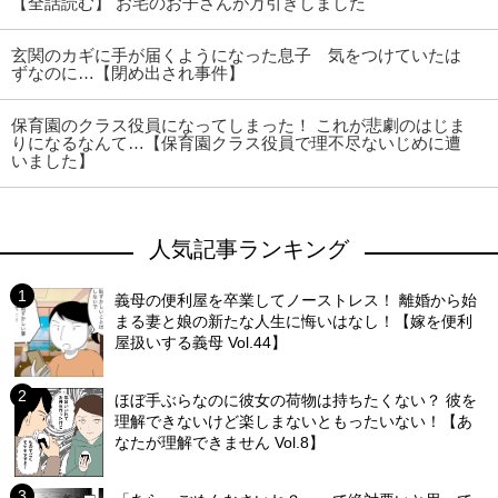
【全話読む】 お宅のお子さんが万引きしました
玄関のカギに手が届くようになった息子 気をつけていたは
ずなのに…【閉め出され事件】
保育園のクラス役員になってしまった！ これが悲劇のはじま
りになるなんて…【保育園クラス役員で理不尽ないじめに遭
いました】
人気記事ランキング
義母の便利屋を卒業してノーストレス！ 離婚から始
まる妻と娘の新たな人生に悔いはなし！【嫁を便利
屋扱いする義母 Vol.44】
ほぼ手ぶらなのに彼女の荷物は持ちたくない？ 彼を
理解できないけど楽しまないともったいない！【あ
なたが理解できません Vol.8】