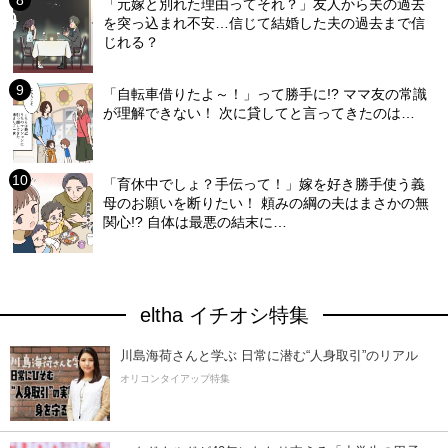
「元嫁と別れた理由ってそれ？」友人から夫の過去
を突っ込まれ不安…信じて結婚した夫の過去まで信
じれる？
「自転車借りたよ～！」って勝手に!? ママ友の常識
が理解できない！ 次に貸してと言ってきたのは…
「育休中でしょ？手伝って！」嫁を好き勝手使う義
母のお願いを断りたい！ 頼みの綱の夫はまさかの無
関心!? 自体は最悪の結末に…
eltha イチオシ特集
川島海荷さんと学ぶ 日常に潜む“人身取引”のリアル
オリコンタイアップ特集