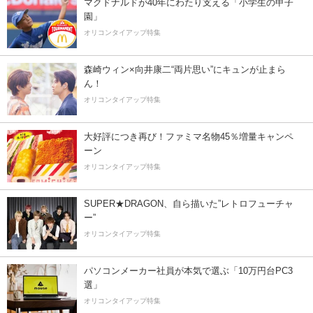
マクドナルドが40年にわたり支える「小学生の甲子
園」
オリコンタイアップ特集
森崎ウィン×向井康二“両片思い”にキュンが止まら
ん！
オリコンタイアップ特集
大好評につき再び！ファミマ名物45％増量キャンペ
ーン
オリコンタイアップ特集
SUPER★DRAGON、自ら描いた”レトロフューチャ
ー”
オリコンタイアップ特集
パソコンメーカー社員が本気で選ぶ「10万円台PC3
選」
オリコンタイアップ特集