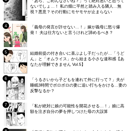
「あら、ごめんなさいね？」って絶対悪いと思って
ないでしょ…！ 私の畑に平然と踏み入る隣人…無
視？悪意？その行動にモヤモヤが止まらない
「義母の発言が許せない…！」嫁が義母に怒り爆
発！ 夫は仕方ないと言うけれど諦めるべき？
結婚前提の付き合いに喜ぶよし子だったが…「うど
ん」と「オムライス」から始まる小さな違和感【あ
なたが理解できません Vol.5】
「うるさいから子どもを連れて外に行って？」夫が
睡眠3時間でボロボロの妻に追い打ちをかける…妻の
反撃なるか？
「私が絶対に娘の可能性を開花させる…！」娘に高
額を注ぎ自分の夢を押しつけた母の大誤算