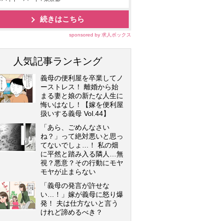
続きはこちら
sponsored by 求人ボックス
人気記事ランキング
義母の便利屋を卒業してノ
ーストレス！ 離婚から始
まる妻と娘の新たな人生に
悔いはなし！【嫁を便利屋
扱いする義母 Vol.44】
「あら、ごめんなさい
ね？」って絶対悪いと思っ
てないでしょ…！ 私の畑
に平然と踏み入る隣人…無
視？悪意？その行動にモヤ
モヤが止まらない
「義母の発言が許せな
い…！」嫁が義母に怒り爆
発！ 夫は仕方ないと言う
けれど諦めるべき？