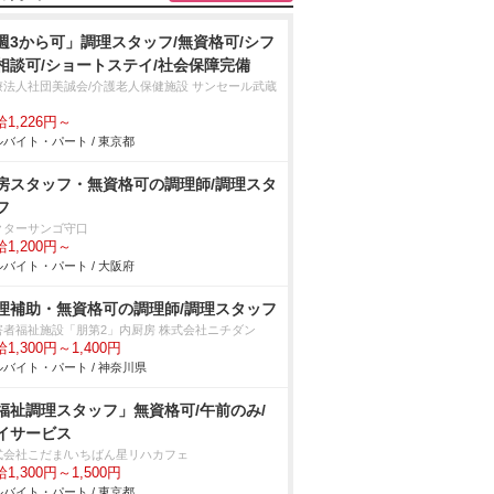
週3から可」調理スタッフ/無資格可/シフ
相談可/ショートステイ/社会保障完備
療法人社団美誠会/介護老人保健施設 サンセール武蔵
1,226円～
バイト・パート / 東京都
房スタッフ・無資格可の調理師/調理スタ
フ
クターサンゴ守口
1,200円～
バイト・パート / 大阪府
理補助・無資格可の調理師/調理スタッフ
害者福祉施設「朋第2」内厨房 株式会社ニチダン
1,300円～1,400円
バイト・パート / 神奈川県
福祉調理スタッフ」無資格可/午前のみ/
イサービス
式会社こだま/いちばん星リハカフェ
1,300円～1,500円
バイト・パート / 東京都