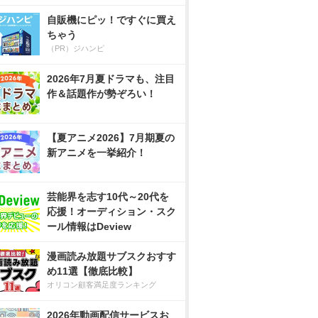
自販機にピッ！ですぐに買え
ちゃう
（PR）ジハンピ
2026年7月夏ドラマも、注目
作＆話題作が勢ぞろい！
【夏アニメ2026】7月期夏の
新アニメを一挙紹介！
芸能界を志す10代～20代を
応援！オーディション・スク
ール情報はDeview
漫画読み放題サブスクおすす
め11選【徹底比較】
オリコン顧客満足度ランキング
2026年動画配信サービスお