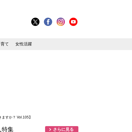
子育て
女性活躍
？ Vol.105】
人特集
さらに見る