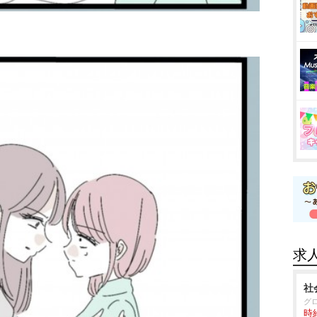
求
社
グ
時給