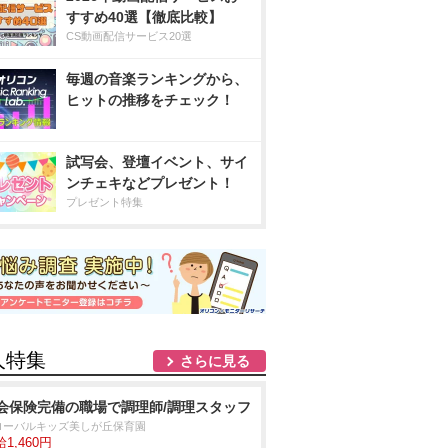
すすめ40選【徹底比較】
CS動画配信サービス20選
毎週の音楽ランキングから、
ヒットの推移をチェック！
試写会、登壇イベント、サイ
ンチェキなどプレゼント！
プレゼント特集
人特集
さらに見る
会保険完備の職場で調理師/調理スタッフ
ローバルキッズ美しが丘保育園
1,460円