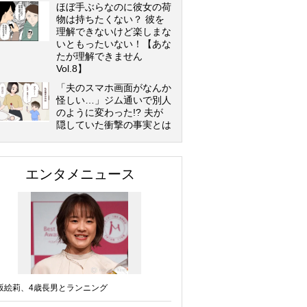
ほぼ手ぶらなのに彼女の荷
物は持ちたくない？ 彼を
理解できないけど楽しまな
いともったいない！【あな
たが理解できません
Vol.8】
「夫のスマホ画面がなんか
怪しい…」ジム通いで別人
のように変わった!? 夫が
隠していた衝撃の事実とは
エンタメニュース
坂絵莉、4歳長男とランニング