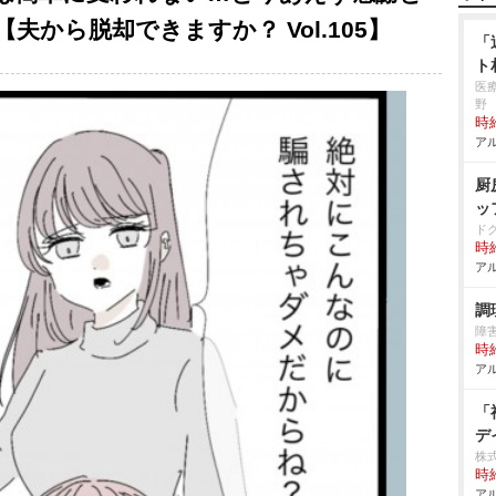
から脱却できますか？ Vol.105】
「
ト
医
野
時給
アル
厨
ッ
ド
時給
アル
調
障
時給
アル
「
デ
株
時給
アル