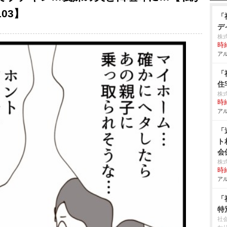
03】
「
デ
株
時給
アル
「
住
株式
時給
アル
「
ト
会
株式
時給
アル
「
特
社