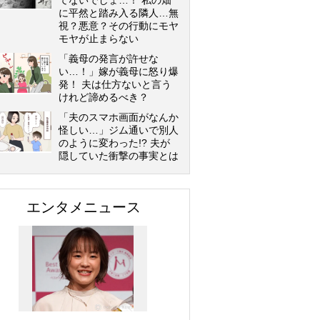
てないでしょ…！ 私の畑
に平然と踏み入る隣人…無
視？悪意？その行動にモヤ
モヤが止まらない
「義母の発言が許せな
い…！」嫁が義母に怒り爆
発！ 夫は仕方ないと言う
けれど諦めるべき？
「夫のスマホ画面がなんか
怪しい…」ジム通いで別人
のように変わった!? 夫が
隠していた衝撃の事実とは
エンタメニュース