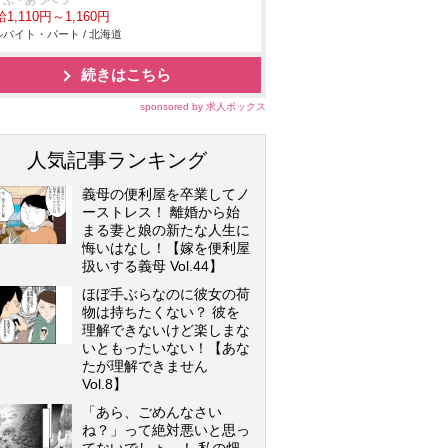
りぷ・あつべつ
1,110円～1,160円
バイト・パート / 北海道
続きはこちら
sponsored by 求人ボックス
人気記事ランキング
義母の便利屋を卒業してノ
ーストレス！ 離婚から始
まる妻と娘の新たな人生に
悔いはなし！【嫁を便利屋
扱いする義母 Vol.44】
ほぼ手ぶらなのに彼女の荷
物は持ちたくない？ 彼を
理解できないけど楽しまな
いともったいない！【あな
たが理解できません
Vol.8】
「あら、ごめんなさい
ね？」って絶対悪いと思っ