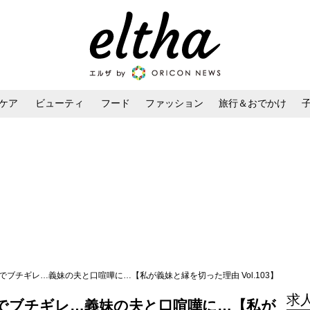
ケア
ビューティ
フード
ファッション
旅行＆おでかけ
ンケア
ダイエット・ボディケア
ヘアスタイル・ヘアアレンジ
でブチギレ…義妹の夫と口喧嘩に…【私が義妹と縁を切った理由 Vol.103】
求
でブチギレ…義妹の夫と口喧嘩に…【私が