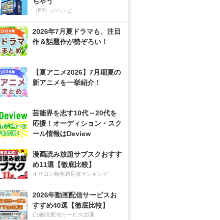
ちゃう
（PR）ジハンピ
2026年7月夏ドラマも、注目
作＆話題作が勢ぞろい！
【夏アニメ2026】7月期夏の
新アニメを一挙紹介！
芸能界を志す10代～20代を
応援！オーディション・スク
ール情報はDeview
漫画読み放題サブスクおすす
め11選【徹底比較】
オリコン顧客満足度ランキング
2026年動画配信サービスお
すすめ40選【徹底比較】
CS動画配信サービス20選