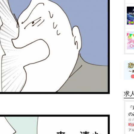
求
「
の
株
時給
アル