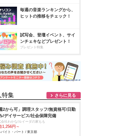
毎週の音楽ランキングから、
ヒットの推移をチェック！
試写会、登壇イベント、サイ
ンチェキなどプレゼント！
プレゼント特集
人特集
さらに見る
週2から可」調理スタッフ/無資格可/日勤
み/デイサービス/社会保障完備
式会社わかな/ルイーダの家もも
1,256円～
バイト・パート / 東京都