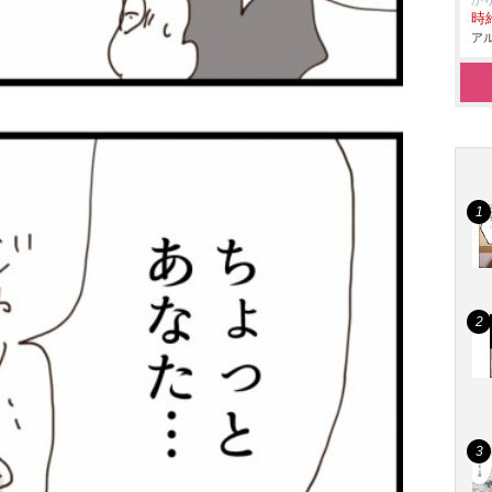
か
時給
アル