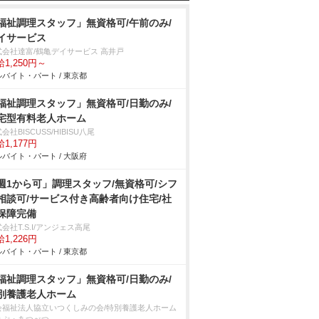
福祉調理スタッフ」無資格可/午前のみ/
イサービス
式会社達富/鶴亀デイサービス 高井戸
1,250円～
バイト・パート / 東京都
福祉調理スタッフ」無資格可/日勤のみ/
宅型有料老人ホーム
会社BISCUSS/HIBISU八尾
1,177円
バイト・パート / 大阪府
週1から可」調理スタッフ/無資格可/シフ
相談可/サービス付き高齢者向け住宅/社
保障完備
会社T.S.I/アンジェス高尾
1,226円
バイト・パート / 東京都
福祉調理スタッフ」無資格可/日勤のみ/
別養護老人ホーム
会福祉法人協立いつくしみの会/特別養護老人ホーム