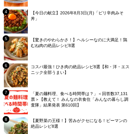
【今日の献立】2026年8月3日(月)「ピリ辛肉みそ
丼」
【驚きのやわらかさ！】ヘルシーなのに大満足！鶏
むね肉の絶品レシピ8選
コスパ最強！ひき肉の絶品レシピ8選【和・洋・エス
ニック全部うまい】
「夏の麺料理、食べる時間帯は？」＜回答数37,131
票＞【教えて！ みんなの衣食住「みんなの暮らし調
査隊」結果発表 第610回】
【夏野菜の王様！】苦みがクセになる！ピーマンの
絶品レシピ8選