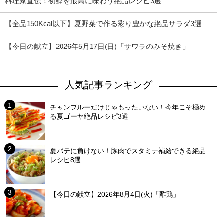
料理家直伝！初鰹を最高に味わう絶品レシピ3選
【全品150Kcal以下】夏野菜で作る彩り豊かな絶品サラダ3選
【今日の献立】2026年5月17日(日)「サワラのみそ焼き」
人気記事ランキング
チャンプルーだけじゃもったいない！今年こそ極め
る夏ゴーヤ絶品レシピ3選
夏バテに負けない！豚肉でスタミナ補給できる絶品
レシピ8選
【今日の献立】2026年8月4日(火)「酢鶏」