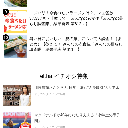
「ズバリ！今食べたいラーメンは？」＜回答数
37,337票＞【教えて！ みんなの衣食住「みんなの暮
らし調査隊」結果発表 第612回】
暑い日においしい「夏の麺」について大調査！（ま
とめ）【教えて！ みんなの衣食住「みんなの暮らし
調査隊」結果発表 第611回】
eltha イチオシ特集
川島海荷さんと学ぶ 日常に潜む“人身取引”のリアル
オリコンタイアップ特集
マクドナルドが40年にわたり支える「小学生の甲子
園」
オリコンタイアップ特集