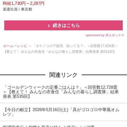
時給1,730円～2,287円
派遣社員 / 東京都
続きはこちら
sponsored by 求人ボックス
ホーム
>
レシピ
＞ 「タケノコの下処理、知ってる？」＜回答数17,826票＞
【教えて！ みんなの衣食住「みんなの暮らし調査隊」結果発表 第531回】
関連リンク
「ゴールデンウィークの定番ごはんは？」＜回答数12,728票
＞【教えて！ みんなの衣食住「みんなの暮らし調査隊」結果
発表 第535回】
【今日の献立】2026年5月16日(土)「具がゴロゴロ中華風オム
レツ」