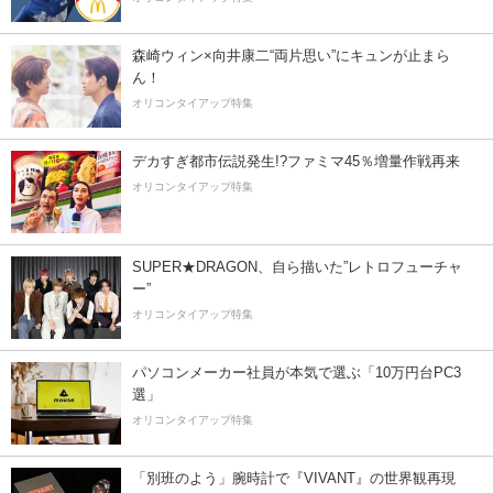
森崎ウィン×向井康二“両片思い”にキュンが止まら
ん！
オリコンタイアップ特集
デカすぎ都市伝説発生!?ファミマ45％増量作戦再来
オリコンタイアップ特集
SUPER★DRAGON、自ら描いた”レトロフューチャ
ー”
オリコンタイアップ特集
パソコンメーカー社員が本気で選ぶ「10万円台PC3
選」
オリコンタイアップ特集
「別班のよう」腕時計で『VIVANT』の世界観再現