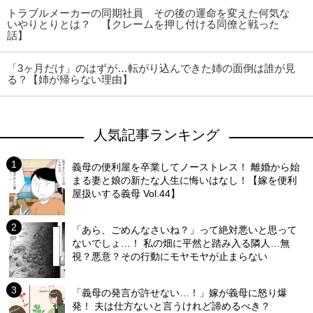
トラブルメーカーの同期社員 その後の運命を変えた何気な
いやりとりとは？ 【クレームを押し付ける同僚と戦った
話】
「3ヶ月だけ」のはずが…転がり込んできた姉の面倒は誰が見
る？【姉が帰らない理由】
人気記事ランキング
義母の便利屋を卒業してノーストレス！ 離婚から始
まる妻と娘の新たな人生に悔いはなし！【嫁を便利
屋扱いする義母 Vol.44】
「あら、ごめんなさいね？」って絶対悪いと思って
ないでしょ…！ 私の畑に平然と踏み入る隣人…無
視？悪意？その行動にモヤモヤが止まらない
「義母の発言が許せない…！」嫁が義母に怒り爆
発！ 夫は仕方ないと言うけれど諦めるべき？