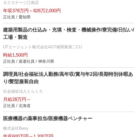
ネクステージ江南店
年収378万円～826万2,000円
正社員 / 愛知県
建築用製品の仕込み・充填・検査・機械操作/寮完備/日払い/
工場・製造
UTエージェント株式会社AGT南関東第二CU
時給1,500円
正社員 / 派遣社員 / 神奈川県
調理員/社会福祉法人勤務/高年収/賞与年2回/長期特別休暇あ
り/髪型服装自由
社会福祉法人とらくろ
月給28万円～
正社員 / 北海道
医療機器の薬事担当/医療機器ベンチャー
株式会社Berry
年収600万円～1,200万円