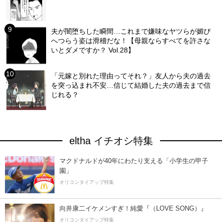
夫が闇堕ちした瞬間…これまで嫌味なヤツらが媚び
へつらう姿は滑稽だな！【母親ならすべてを許さな
いとダメですか？ Vol.28】
「元嫁と別れた理由ってそれ？」友人から夫の過去
を突っ込まれ不安…信じて結婚した夫の過去まで信
じれる？
eltha イチオシ特集
マクドナルドが40年にわたり支える「小学生の甲子
園」
オリコンタイアップ特集
向井康二イケメンすぎ！純愛『（LOVE SONG）』
オリコンタイアップ特集