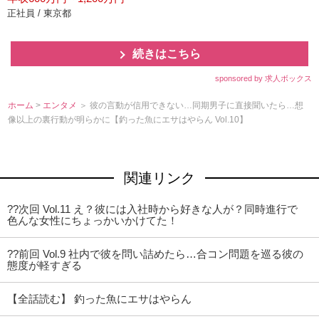
正社員 / 東京都
続きはこちら
sponsored by 求人ボックス
ホーム
>
エンタメ
＞ 彼の言動が信用できない…同期男子に直接聞いたら…想
像以上の裏行動が明らかに【釣った魚にエサはやらん Vol.10】
関連リンク
??次回 Vol.11 え？彼には入社時から好きな人が？同時進行で
色んな女性にちょっかいかけてた！
??前回 Vol.9 社内で彼を問い詰めたら…合コン問題を巡る彼の
態度が軽すぎる
【全話読む】 釣った魚にエサはやらん