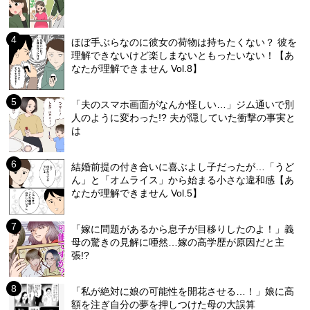
ほぼ手ぶらなのに彼女の荷物は持ちたくない？ 彼を
理解できないけど楽しまないともったいない！【あ
なたが理解できません Vol.8】
「夫のスマホ画面がなんか怪しい…」ジム通いで別
人のように変わった!? 夫が隠していた衝撃の事実と
は
結婚前提の付き合いに喜ぶよし子だったが…「うど
ん」と「オムライス」から始まる小さな違和感【あ
なたが理解できません Vol.5】
「嫁に問題があるから息子が目移りしたのよ！」義
母の驚きの見解に唖然…嫁の高学歴が原因だと主
張!?
「私が絶対に娘の可能性を開花させる…！」娘に高
額を注ぎ自分の夢を押しつけた母の大誤算