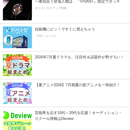
一番似合う登場人物は…『VIVANT』限定ウオッチ
オリコンタイアップ特集
自販機にピッ！ですぐに買えちゃう
（PR）ジハンピ
2026年7月夏ドラマも、注目作＆話題作が勢ぞろい！
【夏アニメ2026】7月期夏の新アニメを一挙紹介！
芸能界を志す10代～20代を応援！オーディション・
スクール情報はDeview