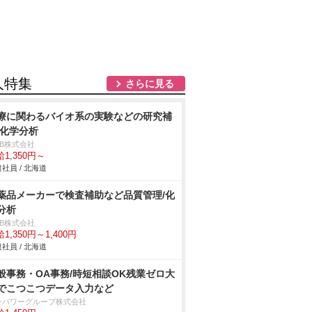
人特集
さらに見る
療に関わるバイオ系の実験などの研究補
/化学分析
DB株式会社
1,350円～
社員 / 北海道
薬品メーカーで検査補助など品質管理/化
分析
DB株式会社
1,350円～1,400円
社員 / 北海道
般事務・OA事務/時短相談OK残業ゼロ大
でこつこつデータ入力など
ンパワーグループ株式会社