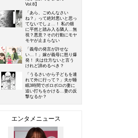
Vol.8】
「あら、ごめんなさい
ね？」って絶対悪いと思っ
てないでしょ…！ 私の畑
に平然と踏み入る隣人…無
視？悪意？その行動にモヤ
モヤが止まらない
「義母の発言が許せな
い…！」嫁が義母に怒り爆
発！ 夫は仕方ないと言う
けれど諦めるべき？
「うるさいから子どもを連
れて外に行って？」夫が睡
眠3時間でボロボロの妻に
追い打ちをかける…妻の反
撃なるか？
エンタメニュース