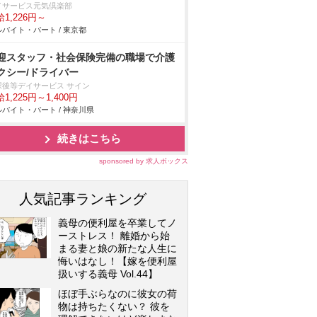
イサービス元気倶楽部
1,226円～
バイト・パート / 東京都
迎スタッフ・社会保険完備の職場で介護
クシー/ドライバー
課後等デイサービス サイン
1,225円～1,400円
バイト・パート / 神奈川県
続きはこちら
sponsored by 求人ボックス
人気記事ランキング
義母の便利屋を卒業してノ
ーストレス！ 離婚から始
まる妻と娘の新たな人生に
悔いはなし！【嫁を便利屋
扱いする義母 Vol.44】
ほぼ手ぶらなのに彼女の荷
物は持ちたくない？ 彼を