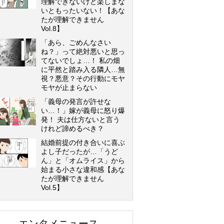
理解できないけど楽しまな
いともったいない！【あな
たが理解できません
Vol.8】
「あら、ごめんなさい
ね？」って絶対悪いと思っ
てないでしょ…！ 私の畑
に平然と踏み入る隣人…無
視？悪意？その行動にモヤ
モヤが止まらない
「義母の発言が許せな
い…！」嫁が義母に怒り爆
発！ 夫は仕方ないと言う
けれど諦めるべき？
結婚前提の付き合いに喜ぶ
よし子だったが…「うど
ん」と「オムライス」から
始まる小さな違和感【あな
たが理解できません
Vol.5】
エンタメニュース