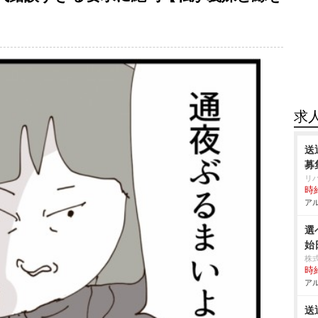
求
送
募
リ
時給
アル
選
始
株
時給
アル
送