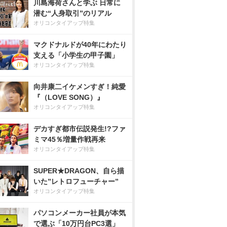
川島海荷さんと学ぶ 日常に
潜む“人身取引”のリアル
オリコンタイアップ特集
マクドナルドが40年にわたり
支える「小学生の甲子園」
オリコンタイアップ特集
向井康二イケメンすぎ！純愛
『（LOVE SONG）』
オリコンタイアップ特集
デカすぎ都市伝説発生!?ファ
ミマ45％増量作戦再来
オリコンタイアップ特集
SUPER★DRAGON、自ら描
いた”レトロフューチャー”
オリコンタイアップ特集
パソコンメーカー社員が本気
で選ぶ「10万円台PC3選」