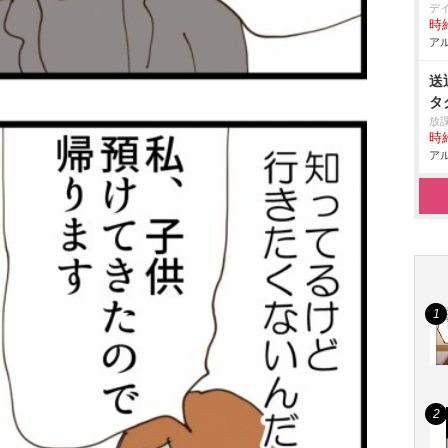
デ
時給
アル
送
タ
放
時給
アル