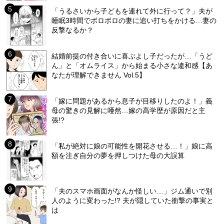
「うるさいから子どもを連れて外に行って？」夫が
睡眠3時間でボロボロの妻に追い打ちをかける…妻の
反撃なるか？
結婚前提の付き合いに喜ぶよし子だったが…「うど
ん」と「オムライス」から始まる小さな違和感【あ
なたが理解できません Vol.5】
「嫁に問題があるから息子が目移りしたのよ！」義
母の驚きの見解に唖然…嫁の高学歴が原因だと主
張!?
「私が絶対に娘の可能性を開花させる…！」娘に高
額を注ぎ自分の夢を押しつけた母の大誤算
「夫のスマホ画面がなんか怪しい…」ジム通いで別
人のように変わった!? 夫が隠していた衝撃の事実と
は