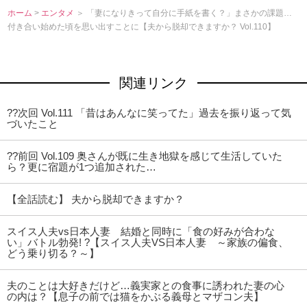
ホーム
>
エンタメ
＞ 「妻になりきって自分に手紙を書く？」まさかの課題…
付き合い始めた頃を思い出すことに【夫から脱却できますか？ Vol.110】
関連リンク
??次回 Vol.111 「昔はあんなに笑ってた」過去を振り返って気
づいたこと
??前回 Vol.109 奥さんが既に生き地獄を感じて生活していた
ら？更に宿題が1つ追加された…
【全話読む】 夫から脱却できますか？
スイス人夫vs日本人妻 結婚と同時に「食の好みが合わな
い」バトル勃発! ?【スイス人夫VS日本人妻 ～家族の偏食、
どう乗り切る？～】
夫のことは大好きだけど…義実家との食事に誘われた妻の心
の内は？【息子の前では猫をかぶる義母とマザコン夫】