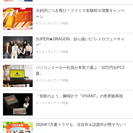
大好評につき再び！ファミマ名物45％増量キャンペ
ーン
オリコンタイアップ特集
SUPER★DRAGON、自ら描いた”レトロフューチャ
ー”
オリコンタイアップ特集
パソコンメーカー社員が本気で選ぶ「10万円台PC3
選」
オリコンタイアップ特集
「別班のよう」腕時計で『VIVANT』の世界観再現
オリコンタイアップ特集
2026年7月夏ドラマも、注目作＆話題作が勢ぞろい！