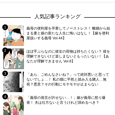
人気記事ランキング
義母の便利屋を卒業してノーストレス！ 離婚から始
まる妻と娘の新たな人生に悔いはなし！【嫁を便利
屋扱いする義母 Vol.44】
ほぼ手ぶらなのに彼女の荷物は持ちたくない？ 彼を
理解できないけど楽しまないともったいない！【あ
なたが理解できません Vol.8】
「あら、ごめんなさいね？」って絶対悪いと思って
ないでしょ…！ 私の畑に平然と踏み入る隣人…無
視？悪意？その行動にモヤモヤが止まらない
「義母の発言が許せない…！」嫁が義母に怒り爆
発！ 夫は仕方ないと言うけれど諦めるべき？