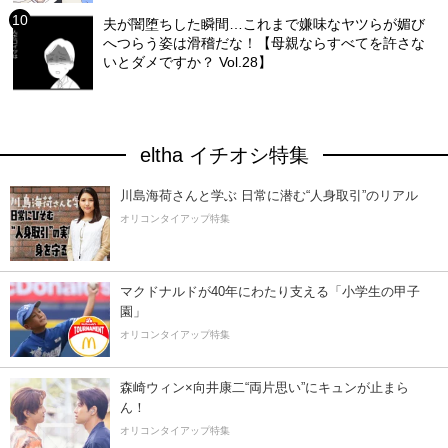
夫が闇堕ちした瞬間…これまで嫌味なヤツらが媚び
へつらう姿は滑稽だな！【母親ならすべてを許さな
いとダメですか？ Vol.28】
eltha イチオシ特集
川島海荷さんと学ぶ 日常に潜む“人身取引”のリアル
オリコンタイアップ特集
マクドナルドが40年にわたり支える「小学生の甲子
園」
オリコンタイアップ特集
森崎ウィン×向井康二“両片思い”にキュンが止まら
ん！
オリコンタイアップ特集