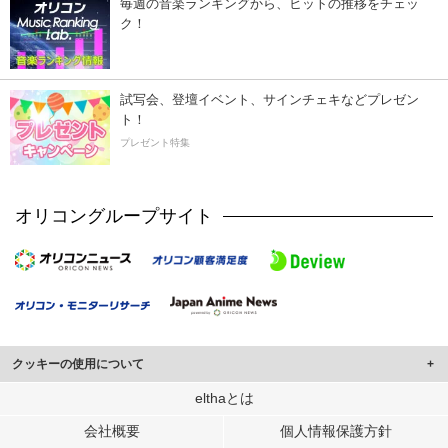
毎週の音楽ランキングから、ヒットの推移をチェッ
ク！
試写会、登壇イベント、サインチェキなどプレゼン
ト！
プレゼント特集
オリコングループサイト
クッキーの使用について
このサイトでは Cookie を使用して、ユーザーに合わせたコンテンツや広告の
elthaとは
表示、ソーシャル メディア機能の提供、広告の表示回数やクリック数の測定を
会社概要
個人情報保護方針
行っています。