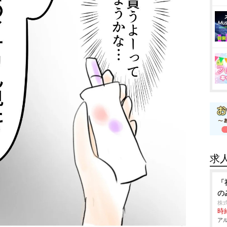
求
「
の
株
時給
アル