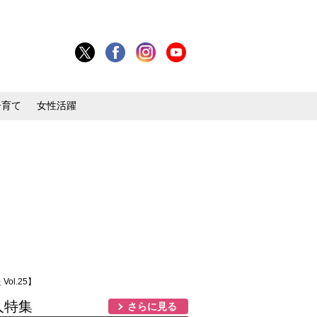
子育て
女性活躍
l.25】
人特集
さらに見る