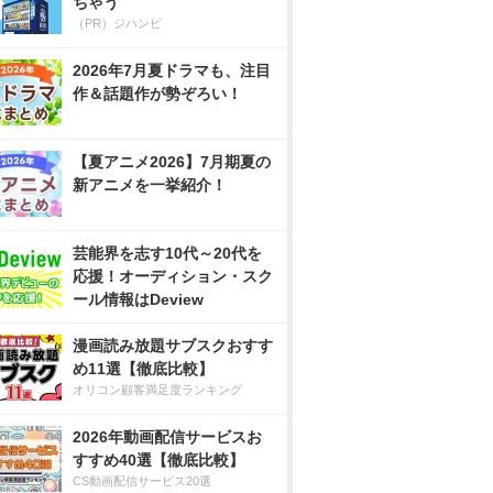
ちゃう
（PR）ジハンピ
2026年7月夏ドラマも、注目
作＆話題作が勢ぞろい！
【夏アニメ2026】7月期夏の
新アニメを一挙紹介！
芸能界を志す10代～20代を
応援！オーディション・スク
ール情報はDeview
漫画読み放題サブスクおすす
め11選【徹底比較】
オリコン顧客満足度ランキング
2026年動画配信サービスお
すすめ40選【徹底比較】
CS動画配信サービス20選