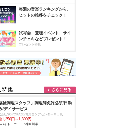
毎週の音楽ランキングから、
ヒットの推移をチェック！
試写会、登壇イベント、サイ
ンチェキなどプレゼント！
プレゼント特集
人特集
さらに見る
福祉調理スタッフ」調理師免許必須/日勤
み/デイサービス
式会社SOYOKAZE/青葉台ケアセンターそよ風
1,250円～1,300円
バイト・パート / 神奈川県