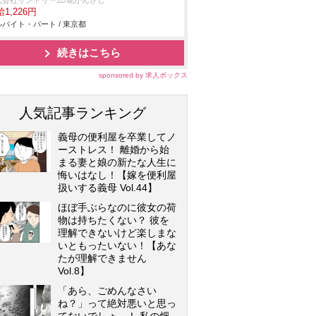
式会社サンドリーム/花かんざし
1,226円
バイト・パート / 東京都
続きはこちら
sponsored by 求人ボックス
人気記事ランキング
義母の便利屋を卒業してノ
ーストレス！ 離婚から始
まる妻と娘の新たな人生に
悔いはなし！【嫁を便利屋
扱いする義母 Vol.44】
ほぼ手ぶらなのに彼女の荷
物は持ちたくない？ 彼を
理解できないけど楽しまな
いともったいない！【あな
たが理解できません
Vol.8】
「あら、ごめんなさい
ね？」って絶対悪いと思っ