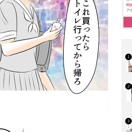
株
時給
アル