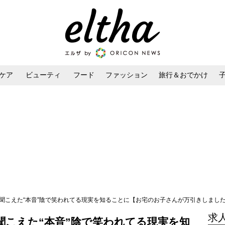
ケア
ビューティ
フード
ファッション
旅行＆おでかけ
ンケア
ダイエット・ボディケア
ヘアスタイル・ヘアアレンジ
聞こえた“本音”陰で笑われてる現実を知ることに【お宅のお子さんが万引きしました Vo
求
聞こえた“本音”陰で笑われてる現実を知