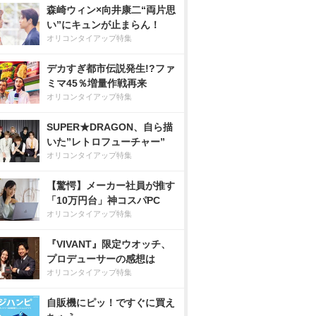
森崎ウィン×向井康二“両片思
い”にキュンが止まらん！
オリコンタイアップ特集
デカすぎ都市伝説発生!?ファ
ミマ45％増量作戦再来
オリコンタイアップ特集
SUPER★DRAGON、自ら描
いた”レトロフューチャー”
オリコンタイアップ特集
【驚愕】メーカー社員が推す
「10万円台」神コスパPC
オリコンタイアップ特集
『VIVANT』限定ウオッチ、
プロデューサーの感想は
オリコンタイアップ特集
自販機にピッ！ですぐに買え