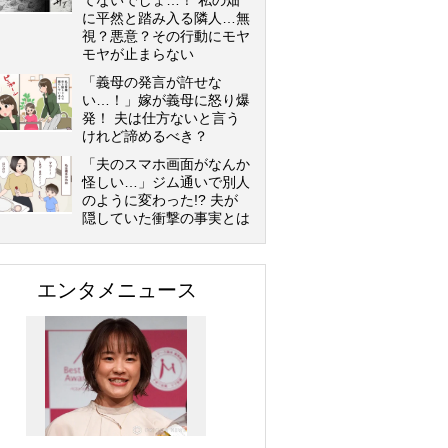
てないでしょ…！ 私の畑
に平然と踏み入る隣人…無
視？悪意？その行動にモヤ
モヤが止まらない
「義母の発言が許せな
い…！」嫁が義母に怒り爆
発！ 夫は仕方ないと言う
けれど諦めるべき？
「夫のスマホ画面がなんか
怪しい…」ジム通いで別人
のように変わった!? 夫が
隠していた衝撃の事実とは
エンタメニュース