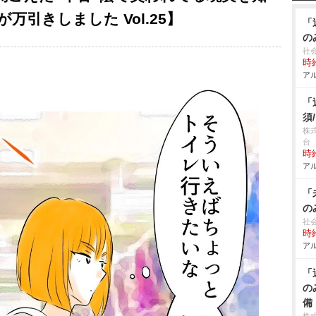
引きしました Vol.25】
「
の
社
時給
アル
「
須
株
台
時給
アル
「
の
社
時給
アル
「
の
備