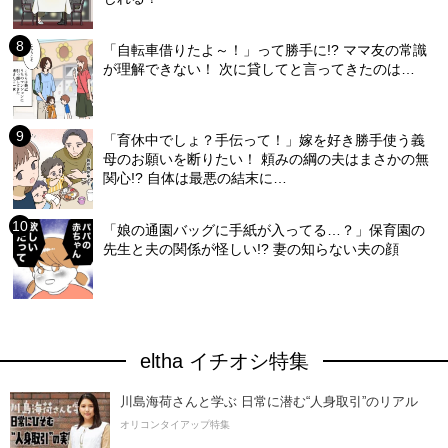
「自転車借りたよ～！」って勝手に!? ママ友の常識
が理解できない！ 次に貸してと言ってきたのは…
「育休中でしょ？手伝って！」嫁を好き勝手使う義
母のお願いを断りたい！ 頼みの綱の夫はまさかの無
関心!? 自体は最悪の結末に…
「娘の通園バッグに手紙が入ってる…？」保育園の
先生と夫の関係が怪しい!? 妻の知らない夫の顔
eltha イチオシ特集
川島海荷さんと学ぶ 日常に潜む“人身取引”のリアル
オリコンタイアップ特集