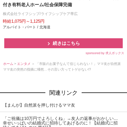
付き有料老人ホーム/社会保障完備
株式会社ライフシップ/ライフシップケア帯広
時給1,075円～1,125円
アルバイト・パート / 北海道
続きはこちら
sponsored by 求人ボックス
ホーム
>
エンタメ
＞ 「市販のお菓子なんて信じられない！」ママ友が自然派
ママ友の突然の指摘に唖然…その言い方ってトゲがない!?
関連リンク
【まんが】自然派を押し付けるママ友
「ご祝儀は10万円でよろしくね」→友人の返事がおかしい…
幸せいっぱいの結婚式に招待してあげるのに！【結婚式に招