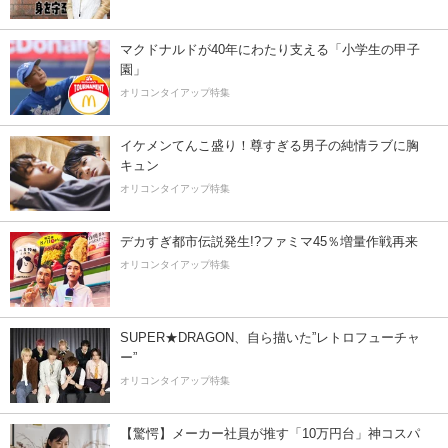
マクドナルドが40年にわたり支える「小学生の甲子
園」
オリコンタイアップ特集
イケメンてんこ盛り！尊すぎる男子の純情ラブに胸
キュン
オリコンタイアップ特集
デカすぎ都市伝説発生!?ファミマ45％増量作戦再来
オリコンタイアップ特集
SUPER★DRAGON、自ら描いた”レトロフューチャ
ー”
オリコンタイアップ特集
【驚愕】メーカー社員が推す「10万円台」神コスパ