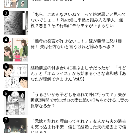
「あら、ごめんなさいね？」って絶対悪いと思って
ないでしょ…！ 私の畑に平然と踏み入る隣人…無
視？悪意？その行動にモヤモヤが止まらない
「義母の発言が許せない…！」嫁が義母に怒り爆
発！ 夫は仕方ないと言うけれど諦めるべき？
結婚前提の付き合いに喜ぶよし子だったが…「うど
ん」と「オムライス」から始まる小さな違和感【あ
なたが理解できません Vol.5】
「うるさいから子どもを連れて外に行って？」夫が
睡眠3時間でボロボロの妻に追い打ちをかける…妻の
反撃なるか？
「元嫁と別れた理由ってそれ？」友人から夫の過去
を突っ込まれ不安…信じて結婚した夫の過去まで信
じれる？