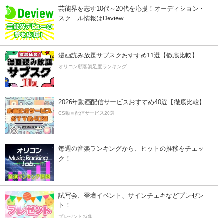
芸能界を志す10代～20代を応援！オーディション・
スクール情報はDeview
漫画読み放題サブスクおすすめ11選【徹底比較】
オリコン顧客満足度ランキング
2026年動画配信サービスおすすめ40選【徹底比較】
CS動画配信サービス20選
毎週の音楽ランキングから、ヒットの推移をチェッ
ク！
試写会、登壇イベント、サインチェキなどプレゼン
ト！
プレゼント特集