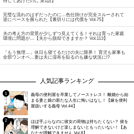
待してあげたのに 第1話】
完璧な流れのはずだったのに…色仕掛けが完全スルーされて
逆にペースを握られた【裏切りには代償を Vol.75】
夫の考え方の背景が少しずつ見えてくる！それは育った家庭
環境に問題が…【夫から脱却できますか？ Vol.113】
「もう無理…」休日も寝てるだけの夫に限界！ 育児も家事も
全部ワンオペ…妻は夫に湿布を貼るのも嫌な状況に!?
人気記事ランキング
義母の便利屋を卒業してノーストレス！ 離婚から始
まる妻と娘の新たな人生に悔いはなし！【嫁を便利
屋扱いする義母 Vol.44】
ほぼ手ぶらなのに彼女の荷物は持ちたくない？ 彼を
理解できないけど楽しまないともったいない！【あ
なたが理解できません Vol.8】