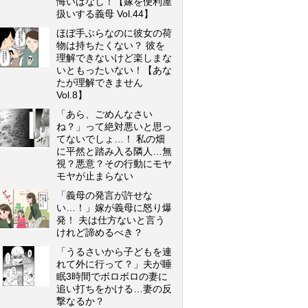
悔いはなし！【嫁を便利屋
扱いする義母 Vol.44】
ほぼ手ぶらなのに彼女の荷
物は持ちたくない？ 彼を
理解できないけど楽しまな
いともったいない！【あな
たが理解できません
Vol.8】
「あら、ごめんなさい
ね？」って絶対悪いと思っ
てないでしょ…！ 私の畑
に平然と踏み入る隣人…無
視？悪意？その行動にモヤ
モヤが止まらない
「義母の発言が許せな
い…！」嫁が義母に怒り爆
発！ 夫は仕方ないと言う
けれど諦めるべき？
「うるさいから子どもを連
れて外に行って？」夫が睡
眠3時間でボロボロの妻に
追い打ちをかける…妻の反
撃なるか？