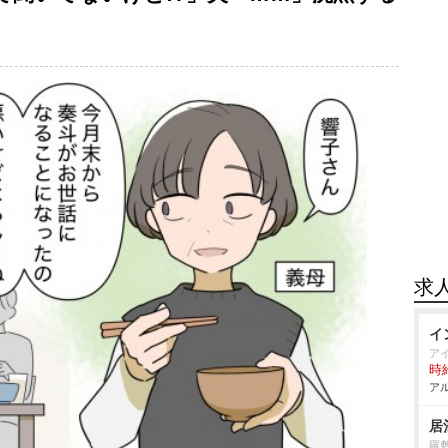
求
イ
ア
時給
アル
居
羅