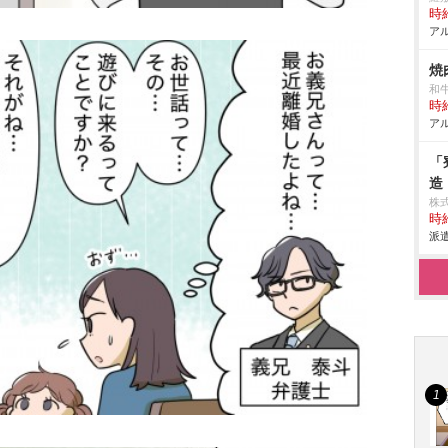
時給
アル
焼
和
時給
アル
「
造
株
時給
派遣