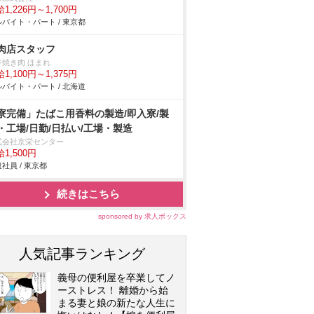
1,226円～1,700円
バイト・パート / 東京都
肉店スタッフ
牛焼き肉 ほまれ
1,100円～1,375円
バイト・パート / 北海道
寮完備」たばこ用香料の製造/即入寮/製
・工場/日勤/日払い/工場・製造
式会社京栄センター
1,500円
社員 / 東京都
続きはこちら
sponsored by 求人ボックス
人気記事ランキング
義母の便利屋を卒業してノ
ーストレス！ 離婚から始
まる妻と娘の新たな人生に