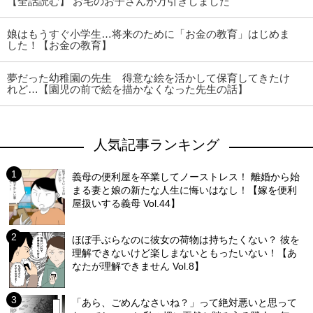
【全話読む】 お宅のお子さんが万引きしました
娘はもうすぐ小学生…将来のために「お金の教育」はじめま
した！【お金の教育】
夢だった幼稚園の先生 得意な絵を活かして保育してきたけ
れど…【園児の前で絵を描かなくなった先生の話】
人気記事ランキング
義母の便利屋を卒業してノーストレス！ 離婚から始
まる妻と娘の新たな人生に悔いはなし！【嫁を便利
屋扱いする義母 Vol.44】
ほぼ手ぶらなのに彼女の荷物は持ちたくない？ 彼を
理解できないけど楽しまないともったいない！【あ
なたが理解できません Vol.8】
「あら、ごめんなさいね？」って絶対悪いと思って