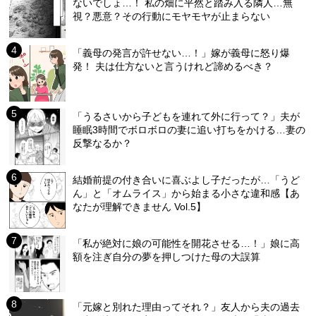
ないでしょ…！ 私の畑に平然と踏み入る隣人…無
視？悪意？その行動にモヤモヤが止まらない
「義母の発言が許せない…！」嫁が義母に怒り爆
発！ 夫は仕方ないと言うけれど諦めるべき？
「うるさいから子どもを連れて外に行って？」夫が
睡眠3時間でボロボロの妻に追い打ちをかける…妻の
反撃なるか？
結婚前提の付き合いに喜ぶよし子だったが…「うど
ん」と「オムライス」から始まる小さな違和感【あ
なたが理解できません Vol.5】
「私が絶対に娘の可能性を開花させる…！」娘に高
額を注ぎ自分の夢を押しつけた母の大誤算
「元嫁と別れた理由ってそれ？」友人から夫の過去