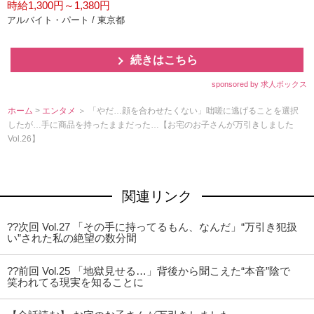
時給1,300円～1,380円
アルバイト・パート / 東京都
続きはこちら
sponsored by 求人ボックス
ホーム
>
エンタメ
＞ 「やだ…顔を合わせたくない」咄嗟に逃げることを選択
したが…手に商品を持ったままだった…【お宅のお子さんが万引きしました
Vol.26】
関連リンク
??次回 Vol.27 「その手に持ってるもん、なんだ」“万引き犯扱
い”された私の絶望の数分間
??前回 Vol.25 「地獄見せる…」背後から聞こえた“本音”陰で
笑われてる現実を知ることに