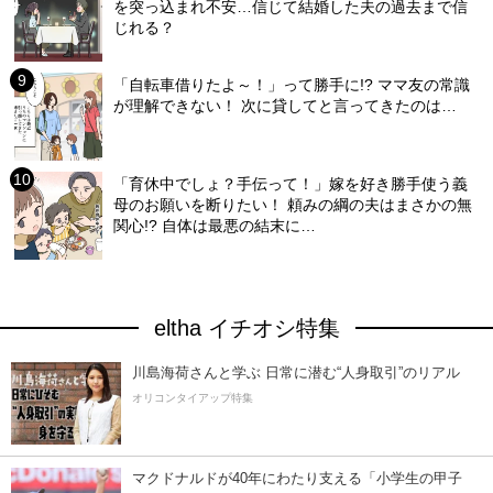
を突っ込まれ不安…信じて結婚した夫の過去まで信
じれる？
「自転車借りたよ～！」って勝手に!? ママ友の常識
が理解できない！ 次に貸してと言ってきたのは…
「育休中でしょ？手伝って！」嫁を好き勝手使う義
母のお願いを断りたい！ 頼みの綱の夫はまさかの無
関心!? 自体は最悪の結末に…
eltha イチオシ特集
川島海荷さんと学ぶ 日常に潜む“人身取引”のリアル
オリコンタイアップ特集
マクドナルドが40年にわたり支える「小学生の甲子