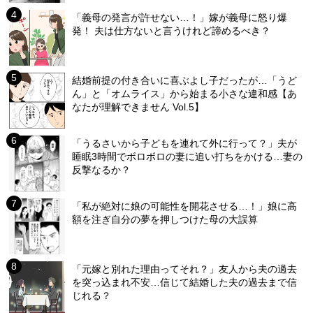
「義母の発言が許せない…！」嫁が義母に怒り爆
発！ 夫は仕方ないと言うけれど諦めるべき？
結婚前提の付き合いに喜ぶよし子だったが…「うど
ん」と「オムライス」から始まる小さな違和感【あ
なたが理解できません Vol.5】
「うるさいから子どもを連れて外に行って？」夫が
睡眠3時間でボロボロの妻に追い打ちをかける…妻の
反撃なるか？
「私が絶対に娘の可能性を開花させる…！」娘に高
額を注ぎ自分の夢を押しつけた母の大誤算
「元嫁と別れた理由ってそれ？」友人から夫の過去
を突っ込まれ不安…信じて結婚した夫の過去まで信
じれる？