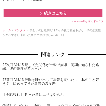
続きはこちら
sponsored by 求人ボックス
ホーム
>
エンタメ
＞ 楽しいのは最初だけ？その後は右肩下がり…彼の恋愛観
がヤバすぎた【釣った魚にエサはやらん Vol.14】
関連リンク
??次回 Vol.15 隠してた関係が一瞬で崩壊…同期に知られた途
端、彼の態度が変わった
??前回 Vol.13 彼氏を呼び出して本音を聞いた…「私のこと好
き？」に返ってきた最悪の温度差
【全話読む】 釣った魚にエサはやらん
信頼していたのに…8年お世話になったファイナンシャルプラ