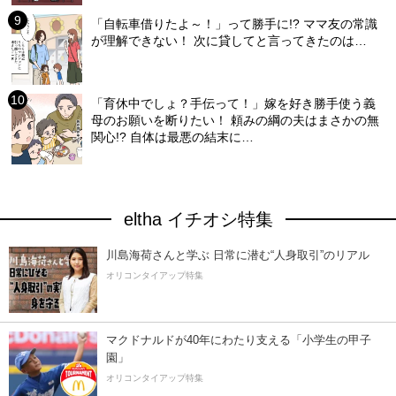
「自転車借りたよ～！」って勝手に!? ママ友の常識
が理解できない！ 次に貸してと言ってきたのは…
「育休中でしょ？手伝って！」嫁を好き勝手使う義
母のお願いを断りたい！ 頼みの綱の夫はまさかの無
関心!? 自体は最悪の結末に…
eltha イチオシ特集
川島海荷さんと学ぶ 日常に潜む“人身取引”のリアル
オリコンタイアップ特集
マクドナルドが40年にわたり支える「小学生の甲子
園」
オリコンタイアップ特集