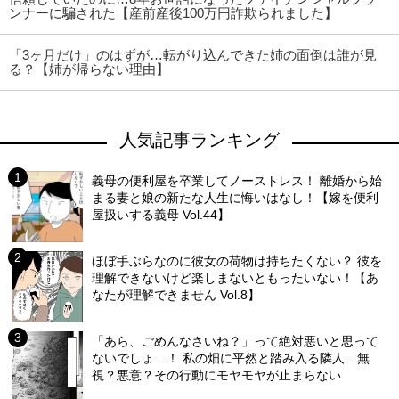
ンナーに騙された【産前産後100万円詐欺られました】
「3ヶ月だけ」のはずが…転がり込んできた姉の面倒は誰が見
る？【姉が帰らない理由】
人気記事ランキング
義母の便利屋を卒業してノーストレス！ 離婚から始
まる妻と娘の新たな人生に悔いはなし！【嫁を便利
屋扱いする義母 Vol.44】
ほぼ手ぶらなのに彼女の荷物は持ちたくない？ 彼を
理解できないけど楽しまないともったいない！【あ
なたが理解できません Vol.8】
「あら、ごめんなさいね？」って絶対悪いと思って
ないでしょ…！ 私の畑に平然と踏み入る隣人…無
視？悪意？その行動にモヤモヤが止まらない