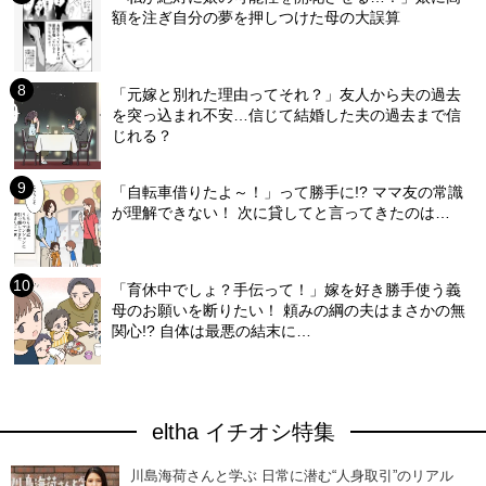
額を注ぎ自分の夢を押しつけた母の大誤算
「元嫁と別れた理由ってそれ？」友人から夫の過去
を突っ込まれ不安…信じて結婚した夫の過去まで信
じれる？
「自転車借りたよ～！」って勝手に!? ママ友の常識
が理解できない！ 次に貸してと言ってきたのは…
「育休中でしょ？手伝って！」嫁を好き勝手使う義
母のお願いを断りたい！ 頼みの綱の夫はまさかの無
関心!? 自体は最悪の結末に…
eltha イチオシ特集
川島海荷さんと学ぶ 日常に潜む“人身取引”のリアル