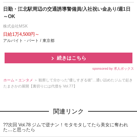
日勤・江北駅周辺の交通誘導警備員/入社祝い金あり/週1日
～OK
株式会社MSK
日給1万4,500円～
アルバイト・パート / 東京都
続きはこちら
sponsored by 求人ボックス
ホーム
>
エンタメ
＞ 観察して分かった“優しすぎる彼”…通い詰めたジムで起き
たまさかの展開【裏切りには代償を Vol.77】
関連リンク
??次回 Vol.78 ジムで逆ナン！モタモタしてたら美女に奪われ
た…と思ったら