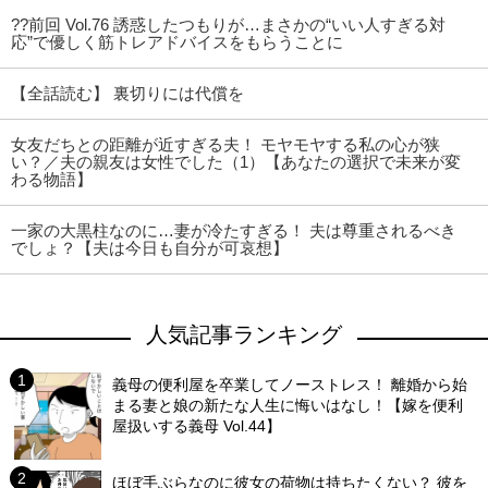
??前回 Vol.76 誘惑したつもりが…まさかの“いい人すぎる対
応”で優しく筋トレアドバイスをもらうことに
【全話読む】 裏切りには代償を
女友だちとの距離が近すぎる夫！ モヤモヤする私の心が狭
い？／夫の親友は女性でした（1）【あなたの選択で未来が変
わる物語】
一家の大黒柱なのに…妻が冷たすぎる！ 夫は尊重されるべき
でしょ？【夫は今日も自分が可哀想】
人気記事ランキング
義母の便利屋を卒業してノーストレス！ 離婚から始
まる妻と娘の新たな人生に悔いはなし！【嫁を便利
屋扱いする義母 Vol.44】
ほぼ手ぶらなのに彼女の荷物は持ちたくない？ 彼を