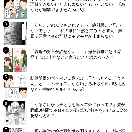
理解できないけど楽しまないともったいない！【あ
なたが理解できません Vol.8】
「あら、ごめんなさいね？」って絶対悪いと思って
ないでしょ…！ 私の畑に平然と踏み入る隣人…無
視？悪意？その行動にモヤモヤが止まらない
「義母の発言が許せない…！」嫁が義母に怒り爆
発！ 夫は仕方ないと言うけれど諦めるべき？
結婚前提の付き合いに喜ぶよし子だったが…「うど
ん」と「オムライス」から始まる小さな違和感【あ
なたが理解できません Vol.5】
「うるさいから子どもを連れて外に行って？」夫が
睡眠3時間でボロボロの妻に追い打ちをかける…妻の
反撃なるか？
「私が絶対に娘の可能性を開花させる…！」娘に高