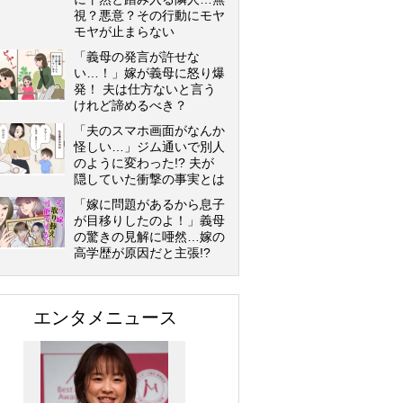
視？悪意？その行動にモヤ
モヤが止まらない
「義母の発言が許せな
い…！」嫁が義母に怒り爆
発！ 夫は仕方ないと言う
けれど諦めるべき？
「夫のスマホ画面がなんか
怪しい…」ジム通いで別人
のように変わった!? 夫が
隠していた衝撃の事実とは
「嫁に問題があるから息子
が目移りしたのよ！」義母
の驚きの見解に唖然…嫁の
高学歴が原因だと主張!?
エンタメニュース