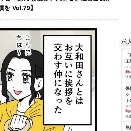
Vol.79】
求
「
工
株
時給
派遣
保
シ
ト
株
時給
派遣
無