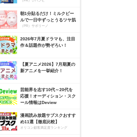
（PR）ジハンピ
朝1分貼るだけ！ミルクピー
ルで一日中ずっとうるツヤ肌
（PR）サボリーノ
2026年7月夏ドラマも、注目
作＆話題作が勢ぞろい！
【夏アニメ2026】7月期夏の
新アニメを一挙紹介！
芸能界を志す10代～20代を
応援！オーディション・スク
ール情報はDeview
漫画読み放題サブスクおすす
め11選【徹底比較】
オリコン顧客満足度ランキング