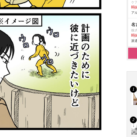
ケ
時給
アル
名
株式
時給
派遣