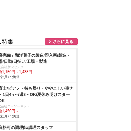
人特集
さらに見る
寮完備」和洋菓子の製造/即入寮/製造・
場/日勤/日払い/工場・製造
式会社京栄センター
1,150円～1,438円
社員 / 北海道
育士/ピアノ・持ち帰り・ややこしい事ナ
・1日4h～/週3～OK/夏休み明けスター
OK
式会社ニッソーネット
1,450円～
社員 / 北海道
資格可の調理師/調理スタッフ