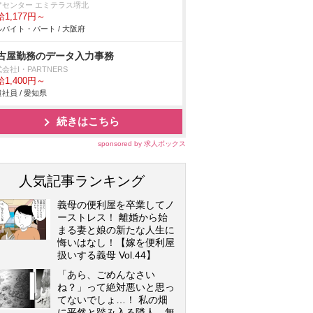
アセンター エミテラス堺北
1,177円～
バイト・パート / 大阪府
古屋勤務のデータ入力事務
会社I・PARTNERS
1,400円～
社員 / 愛知県
続きはこちら
sponsored by 求人ボックス
人気記事ランキング
義母の便利屋を卒業してノ
ーストレス！ 離婚から始
まる妻と娘の新たな人生に
悔いはなし！【嫁を便利屋
扱いする義母 Vol.44】
「あら、ごめんなさい
ね？」って絶対悪いと思っ
てないでしょ…！ 私の畑
に平然と踏み入る隣人…無