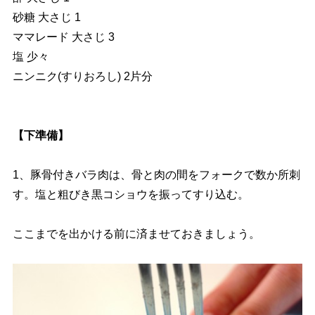
砂糖 大さじ 1
ママレード 大さじ 3
塩 少々
ニンニク(すりおろし) 2片分
【下準備】
1、豚骨付きバラ肉は、骨と肉の間をフォークで数か所刺
す。塩と粗びき黒コショウを振ってすり込む。
ここまでを出かける前に済ませておきましょう。