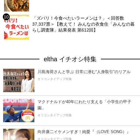
「ズバリ！今食べたいラーメンは？」＜回答数
37,337票＞【教えて！ みんなの衣食住「みんなの暮
らし調査隊」結果発表 第612回】
eltha イチオシ特集
川島海荷さんと学ぶ 日常に潜む“人身取引”のリアル
オリコンタイアップ特集
マクドナルドが40年にわたり支える「小学生の甲子
園」
オリコンタイアップ特集
向井康二イケメンすぎ！純愛『（LOVE SONG）』
オリコンタイアップ特集