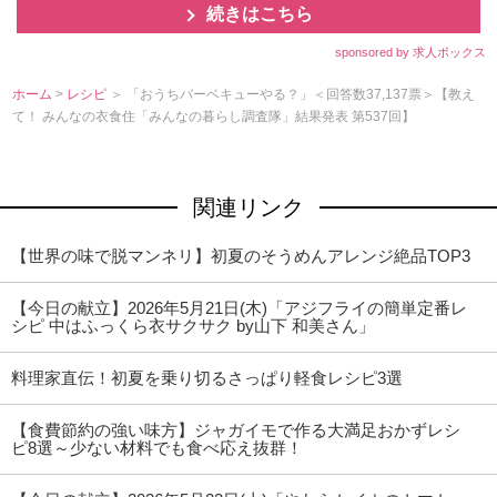
続きはこちら
sponsored by 求人ボックス
ホーム
>
レシピ
＞ 「おうちバーベキューやる？」＜回答数37,137票＞【教え
て！ みんなの衣食住「みんなの暮らし調査隊」結果発表 第537回】
関連リンク
【世界の味で脱マンネリ】初夏のそうめんアレンジ絶品TOP3
【今日の献立】2026年5月21日(木)「アジフライの簡単定番レ
シピ 中はふっくら衣サクサク by山下 和美さん」
料理家直伝！初夏を乗り切るさっぱり軽食レシピ3選
【食費節約の強い味方】ジャガイモで作る大満足おかずレシ
ピ8選～少ない材料でも食べ応え抜群！