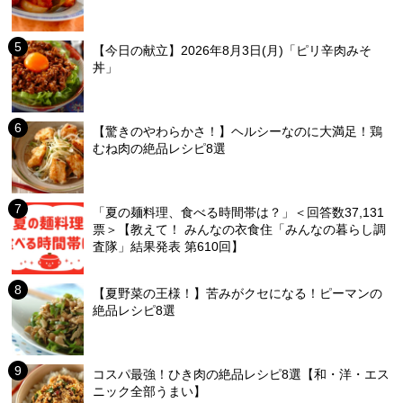
【今日の献立】2026年8月3日(月)「ピリ辛肉みそ
丼」
【驚きのやわらかさ！】ヘルシーなのに大満足！鶏
むね肉の絶品レシピ8選
「夏の麺料理、食べる時間帯は？」＜回答数37,131
票＞【教えて！ みんなの衣食住「みんなの暮らし調
査隊」結果発表 第610回】
【夏野菜の王様！】苦みがクセになる！ピーマンの
絶品レシピ8選
コスパ最強！ひき肉の絶品レシピ8選【和・洋・エス
ニック全部うまい】