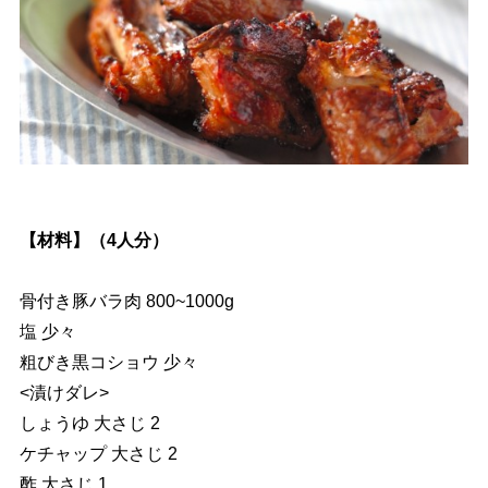
【材料】（4人分）
骨付き豚バラ肉 800~1000g
塩 少々
粗びき黒コショウ 少々
<漬けダレ>
しょうゆ 大さじ 2
ケチャップ 大さじ 2
酢 大さじ 1