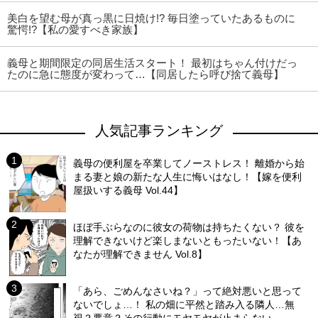
美白を望む母が真っ黒に日焼け!? 毎日塗っていたあるものに
驚愕!?【私の愛すべき家族】
義母と期間限定の同居生活スタート！ 最初はちゃん付けだっ
たのに急に態度が変わって…【同居したら呼び捨て義母】
人気記事ランキング
義母の便利屋を卒業してノーストレス！ 離婚から始
まる妻と娘の新たな人生に悔いはなし！【嫁を便利
屋扱いする義母 Vol.44】
ほぼ手ぶらなのに彼女の荷物は持ちたくない？ 彼を
理解できないけど楽しまないともったいない！【あ
なたが理解できません Vol.8】
「あら、ごめんなさいね？」って絶対悪いと思って
ないでしょ…！ 私の畑に平然と踏み入る隣人…無
視？悪意？その行動にモヤモヤが止まらない