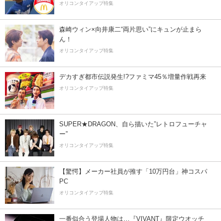
オリコンタイアップ特集
森崎ウィン×向井康二“両片思い”にキュンが止まら
ん！
オリコンタイアップ特集
デカすぎ都市伝説発生!?ファミマ45％増量作戦再来
オリコンタイアップ特集
SUPER★DRAGON、自ら描いた”レトロフューチャ
ー”
オリコンタイアップ特集
【驚愕】メーカー社員が推す「10万円台」神コスパ
PC
オリコンタイアップ特集
一番似合う登場人物は…『VIVANT』限定ウオッチ