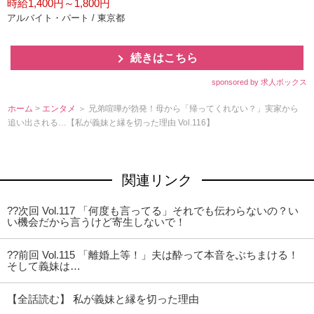
時給1,400円～1,800円
アルバイト・パート / 東京都
続きはこちら
sponsored by 求人ボックス
ホーム
>
エンタメ
＞ 兄弟喧嘩が勃発！母から「帰ってくれない？」実家から
追い出される…【私が義妹と縁を切った理由 Vol.116】
関連リンク
??次回 Vol.117 「何度も言ってる」それでも伝わらないの？い
い機会だから言うけど寄生しないで！
??前回 Vol.115 「離婚上等！」夫は酔って本音をぶちまける！
そして義妹は…
【全話読む】 私が義妹と縁を切った理由