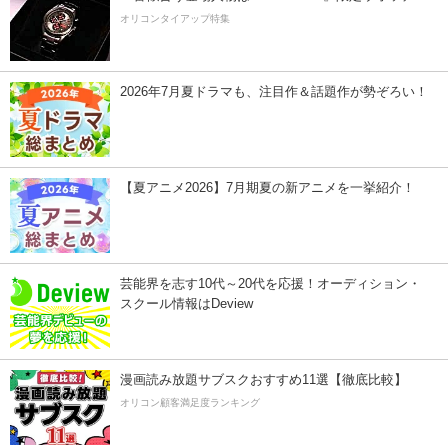
オリコンタイアップ特集
2026年7月夏ドラマも、注目作＆話題作が勢ぞろい！
【夏アニメ2026】7月期夏の新アニメを一挙紹介！
芸能界を志す10代～20代を応援！オーディション・
スクール情報はDeview
漫画読み放題サブスクおすすめ11選【徹底比較】
オリコン顧客満足度ランキング