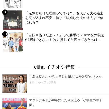
「元嫁と別れた理由ってそれ？」友人から夫の過去
を突っ込まれ不安…信じて結婚した夫の過去まで信
じれる？
「自転車借りたよ～！」って勝手に!? ママ友の常識
が理解できない！ 次に貸してと言ってきたのは…
eltha イチオシ特集
川島海荷さんと学ぶ 日常に潜む“人身取引”のリアル
オリコンタイアップ特集
マクドナルドが40年にわたり支える「小学生の甲子
園」