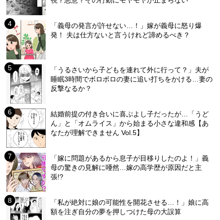
「義母の発言が許せない…！」嫁が義母に怒り爆
発！ 夫は仕方ないと言うけれど諦めるべき？
「うるさいから子どもを連れて外に行って？」夫が
睡眠3時間でボロボロの妻に追い打ちをかける…妻の
反撃なるか？
結婚前提の付き合いに喜ぶよし子だったが…「うど
ん」と「オムライス」から始まる小さな違和感【あ
なたが理解できません Vol.5】
「嫁に問題があるから息子が目移りしたのよ！」義
母の驚きの見解に唖然…嫁の高学歴が原因だと主
張!?
「私が絶対に娘の可能性を開花させる…！」娘に高
額を注ぎ自分の夢を押しつけた母の大誤算