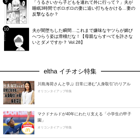
「うるさいから子どもを連れて外に行って？」夫が
睡眠3時間でボロボロの妻に追い打ちをかける…妻の
反撃なるか？
夫が闇堕ちした瞬間…これまで嫌味なヤツらが媚び
へつらう姿は滑稽だな！【母親ならすべてを許さな
いとダメですか？ Vol.28】
eltha イチオシ特集
川島海荷さんと学ぶ 日常に潜む“人身取引”のリアル
オリコンタイアップ特集
マクドナルドが40年にわたり支える「小学生の甲子
園」
オリコンタイアップ特集