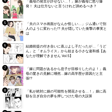
「義母の発言が許せない…！」嫁が義母に怒り爆
発！ 夫は仕方ないと言うけれど諦めるべき？
「夫のスマホ画面がなんか怪しい…」ジム通いで別
人のように変わった!? 夫が隠していた衝撃の事実と
は
結婚前提の付き合いに喜ぶよし子だったが…「うど
ん」と「オムライス」から始まる小さな違和感【あ
なたが理解できません Vol.5】
「嫁に問題があるから息子が目移りしたのよ！」義
母の驚きの見解に唖然…嫁の高学歴が原因だと主
張!?
「私が絶対に娘の可能性を開花させる…！」娘に高
額を注ぎ自分の夢を押しつけた母の大誤算