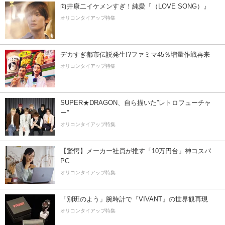
向井康二イケメンすぎ！純愛『（LOVE SONG）』
オリコンタイアップ特集
デカすぎ都市伝説発生!?ファミマ45％増量作戦再来
オリコンタイアップ特集
SUPER★DRAGON、自ら描いた”レトロフューチャ
ー”
オリコンタイアップ特集
【驚愕】メーカー社員が推す「10万円台」神コスパ
PC
オリコンタイアップ特集
「別班のよう」腕時計で『VIVANT』の世界観再現
オリコンタイアップ特集