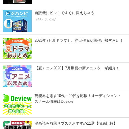
自販機にピッ！ですぐに買えちゃう
（PR）ジハンピ
2026年7月夏ドラマも、注目作＆話題作が勢ぞろい！
【夏アニメ2026】7月期夏の新アニメを一挙紹介！
芸能界を志す10代～20代を応援！オーディション・
スクール情報はDeview
漫画読み放題サブスクおすすめ11選【徹底比較】