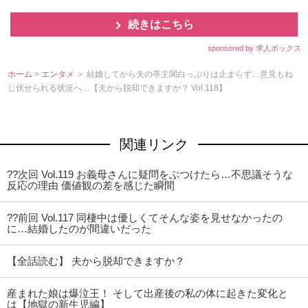
続きはこちら
sponsored by 求人ボックス
ホーム
>
エンタメ
＞ 結婚してから夫の亭主関白っぷりは止まらず…意見もね
じ伏せられる状況へ…【夫から脱却できますか？ Vol.118】
関連リンク
??次回 Vol.119 お義母さんに疑問をぶつけたら…不思議そうな
反応の理由 価値観の差を感じた瞬間
??前回 Vol.117 同棲中は優しくてそんな姿を見せなかったの
に…結婚したのが間違いだった
【全話読む】 夫から脱却できますか？
産まれた娘は爆泣王！ そして出産後の私の体に起きた変化と
は【地獄の新生児編】