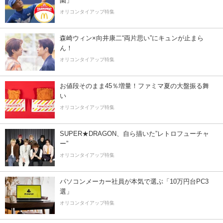
園」
オリコンタイアップ特集
森崎ウィン×向井康二“両片思い”にキュンが止まら
ん！
オリコンタイアップ特集
お値段そのまま45％増量！ファミマ夏の大盤振る舞
い
オリコンタイアップ特集
SUPER★DRAGON、自ら描いた”レトロフューチャ
ー”
オリコンタイアップ特集
パソコンメーカー社員が本気で選ぶ「10万円台PC3
選」
オリコンタイアップ特集