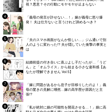
視？悪意？その行動にモヤモヤが止まらない
「義母の発言が許せない…！」嫁が義母に怒り爆
発！ 夫は仕方ないと言うけれど諦めるべき？
「夫のスマホ画面がなんか怪しい…」ジム通いで別
人のように変わった!? 夫が隠していた衝撃の事実と
は
結婚前提の付き合いに喜ぶよし子だったが…「うど
ん」と「オムライス」から始まる小さな違和感【あ
なたが理解できません Vol.5】
「嫁に問題があるから息子が目移りしたのよ！」義
母の驚きの見解に唖然…嫁の高学歴が原因だと主
張!?
「私が絶対に娘の可能性を開花させる…！」娘に高
額を注ぎ自分の夢を押しつけた母の大誤算