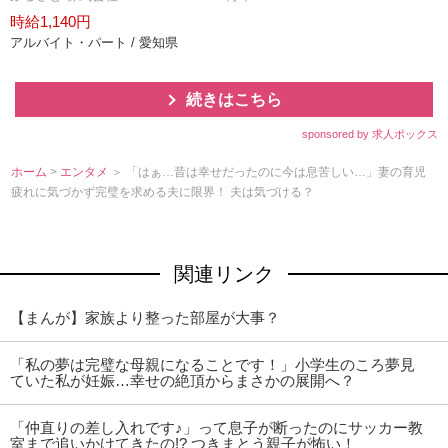
時給1,140円
アルバイト・パート / 愛知県
続きはこちら
sponsored by 求人ボックス
ホーム
>
エンタメ
＞ 「はぁ…昔は幸せだったのに今は息苦しい…」妻の育児
疲れに気づかず完璧を求める夫に限界！ 夫は気づける？
関連リンク
【まんが】家族より整った部屋が大事？
「私の夢は完璧な母親になることです！」小学生のころ夢見
ていた私が妊娠…幸せの絶頂からまさかの展開へ？
「仲直りの差し入れです♪」って息子が断ったのにサッカー教
室まで追いかけてきたの!? つきまとう親子が怖い！