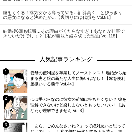
腹をくくる！浮気女から奪ってやる…計算高く、とびっきり
の悪女になると決めたが…【裏切りには代償を Vol.81】
結婚後6回も転職…その理由がくだらなすぎ！あなたが仕事で
きないだけでしょ？【私が義妹と縁を切った理由 Vol.118】
人気記事ランキング
義母の便利屋を卒業してノーストレス！ 離婚から始
まる妻と娘の新たな人生に悔いはなし！【嫁を便利
屋扱いする義母 Vol.44】
ほぼ手ぶらなのに彼女の荷物は持ちたくない？ 彼を
理解できないけど楽しまないともったいない！【あ
なたが理解できません Vol.8】
「あら、ごめんなさいね？」って絶対悪いと思って
ないでしょ…！ 私の畑に平然と踏み入る隣人…無