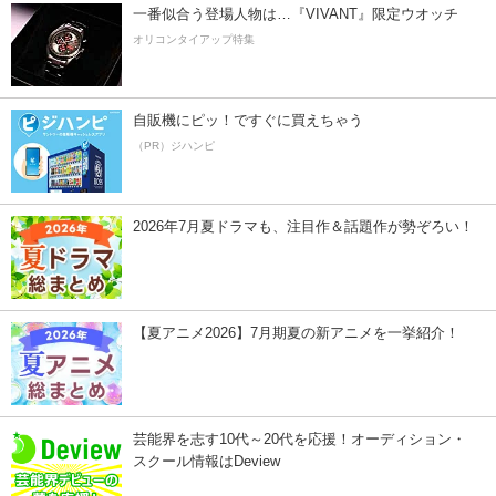
一番似合う登場人物は…『VIVANT』限定ウオッチ
オリコンタイアップ特集
自販機にピッ！ですぐに買えちゃう
（PR）ジハンピ
2026年7月夏ドラマも、注目作＆話題作が勢ぞろい！
【夏アニメ2026】7月期夏の新アニメを一挙紹介！
芸能界を志す10代～20代を応援！オーディション・
スクール情報はDeview