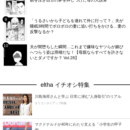
「うるさいから子どもを連れて外に行って？」夫が
睡眠3時間でボロボロの妻に追い打ちをかける…妻の
反撃なるか？
夫が闇堕ちした瞬間…これまで嫌味なヤツらが媚び
へつらう姿は滑稽だな！【母親ならすべてを許さな
いとダメですか？ Vol.28】
eltha イチオシ特集
川島海荷さんと学ぶ 日常に潜む“人身取引”のリアル
オリコンタイアップ特集
マクドナルドが40年にわたり支える「小学生の甲子