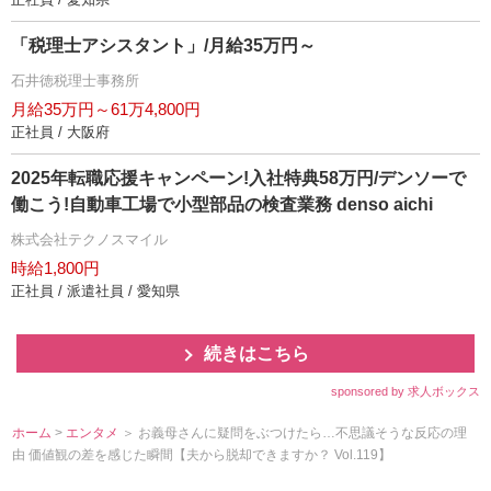
「税理士アシスタント」/月給35万円～
石井徳税理士事務所
月給35万円～61万4,800円
正社員 / 大阪府
2025年転職応援キャンペーン!入社特典58万円/デンソーで
働こう!自動車工場で小型部品の検査業務 denso aichi
株式会社テクノスマイル
時給1,800円
正社員 / 派遣社員 / 愛知県
続きはこちら
sponsored by 求人ボックス
ホーム
>
エンタメ
＞ お義母さんに疑問をぶつけたら…不思議そうな反応の理
由 価値観の差を感じた瞬間【夫から脱却できますか？ Vol.119】