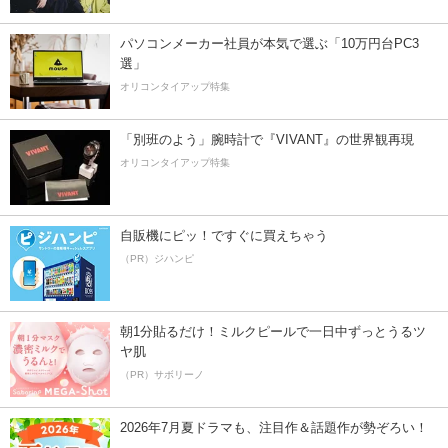
パソコンメーカー社員が本気で選ぶ「10万円台PC3
選」
オリコンタイアップ特集
「別班のよう」腕時計で『VIVANT』の世界観再現
オリコンタイアップ特集
自販機にピッ！ですぐに買えちゃう
（PR）ジハンピ
朝1分貼るだけ！ミルクピールで一日中ずっとうるツ
ヤ肌
（PR）サボリーノ
2026年7月夏ドラマも、注目作＆話題作が勢ぞろい！