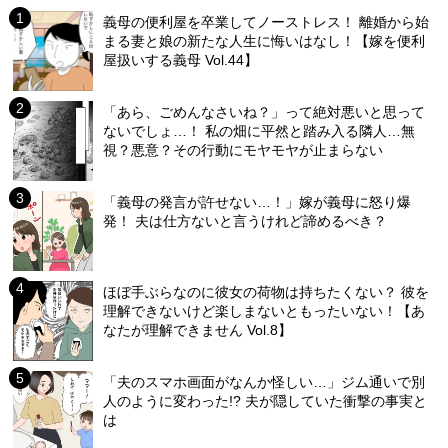
義母の便利屋を卒業してノーストレス！ 離婚から始
まる妻と娘の新たな人生に悔いはなし！【嫁を便利
屋扱いする義母 Vol.44】
「あら、ごめんなさいね？」って絶対悪いと思って
ないでしょ…！ 私の畑に平然と踏み入る隣人…無
視？悪意？その行動にモヤモヤが止まらない
「義母の発言が許せない…！」嫁が義母に怒り爆
発！ 夫は仕方ないと言うけれど諦めるべき？
ほぼ手ぶらなのに彼女の荷物は持ちたくない？ 彼を
理解できないけど楽しまないともったいない！【あ
なたが理解できません Vol.8】
「夫のスマホ画面がなんか怪しい…」ジム通いで別
人のように変わった!? 夫が隠していた衝撃の事実と
は