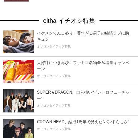
eltha イチオシ特集
イケメンてんこ盛り！尊すぎる男子の純情ラブに胸
キュン
オリコンタイアップ特集
大好評につき再び！ファミマ名物45％増量キャンペ
ーン
オリコンタイアップ特集
SUPER★DRAGON、自ら描いた”レトロフューチャ
ー”
オリコンタイアップ特集
CROWN HEAD、結成1周年で見えた”バンドらしさ”
オリコンタイアップ特集