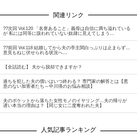
関連リンク
??次回 Vol.120 「名誉あること」義母は自信に満ち溢れている
が 私には同等に扱われていない奴隷に見えてしまう…
??前回 Vol.118 結婚してから夫の亭主関白っぷりは止まらず…
意見もねじ伏せられる状況へ…
【全話読む】 夫から脱却できますか？
過ちを犯した夫の償いはいつ終わる？ 専門家の解答とは【悪
意のない加害者たち～中川瑛のお悩み相談】
夫のポケットから落ちた女性モノのイヤリング…夫の帰りが
遅い本当の理由は？【同じ女に二度奪われた夫】
人気記事ランキング