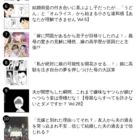
結婚前提の付き合いに喜ぶよし子だったが…「うど
ん」と「オムライス」から始まる小さな違和感【あ
なたが理解できません Vol.5】
「嫁に問題があるから息子が目移りしたのよ！」義
母の驚きの見解に唖然…嫁の高学歴が原因だと主
張!?
「私が絶対に娘の可能性を開花させる…！」娘に高
額を注ぎ自分の夢を押しつけた母の大誤算
夫が闇堕ちした瞬間…これまで嫌味なヤツらが媚び
へつらう姿は滑稽だな！【母親ならすべてを許さな
いとダメですか？ Vol.28】
「元嫁と別れた理由ってそれ？」友人から夫の過去
を突っ込まれ不安…信じて結婚した夫の過去まで信
じれる？