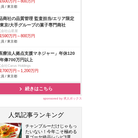
収600万円～800万円
員 / 東京都
品商社の品質管理 監査担当/エリア限定
 東京/大手グループの菓子専門商社
式会社山星屋
収590万円～800万円
員 / 東京都
医療法人拠点支援マネジャー」年休120
/年俸700万円以上
会社Carus Holdings
収700万円～1,200万円
員 / 東京都
続きはこちら
sponsored by 求人ボックス
人気記事ランキング
チャンプルーだけじゃもっ
たいない！今年こそ極める
夏ゴーヤ絶品レシピ3選