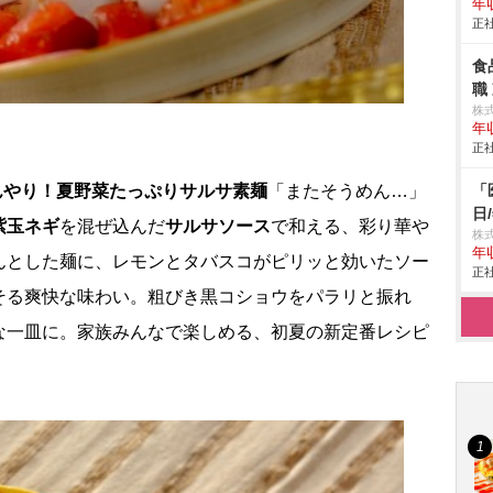
年
正社
食
職
株
年
正社
「
ひんやり！夏野菜たっぷりサルサ素麺
「またそうめん…」
日
紫玉ネギ
を混ぜ込んだ
サルサソース
で和える、彩り華
株式
年
んとした麺に、レモンとタバスコがピリッと効いたソー
正社
そる爽快な味わい。粗びき黒コショウをパラリと振れ
な一皿に。家族みんなで楽しめる、初夏の新定番レシピ