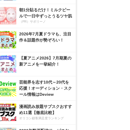
朝1分貼るだけ！ミルクピー
ルで一日中ずっとうるツヤ肌
（PR）サボリーノ
2026年7月夏ドラマも、注目
作＆話題作が勢ぞろい！
【夏アニメ2026】7月期夏の
新アニメを一挙紹介！
芸能界を志す10代～20代を
応援！オーディション・スク
ール情報はDeview
漫画読み放題サブスクおすす
め11選【徹底比較】
オリコン顧客満足度ランキング