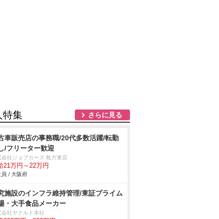
人特集
さらに見る
古車販売店の事務職/20代多数活躍/転勤
し/フリーター歓迎
式会社ジョブカーズ 枚方東店
給21万円～22万円
員 / 大阪府
究施設のインフラ維持管理/東証プライム
場・大手食品メーカー
式会社ヤクルト本社