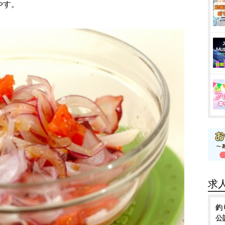
やす。
求
釣
公