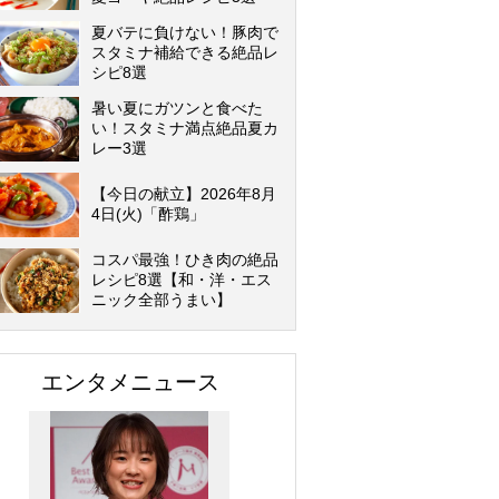
夏バテに負けない！豚肉で
スタミナ補給できる絶品レ
シピ8選
暑い夏にガツンと食べた
い！スタミナ満点絶品夏カ
レー3選
【今日の献立】2026年8月
4日(火)「酢鶏」
コスパ最強！ひき肉の絶品
レシピ8選【和・洋・エス
ニック全部うまい】
エンタメニュース