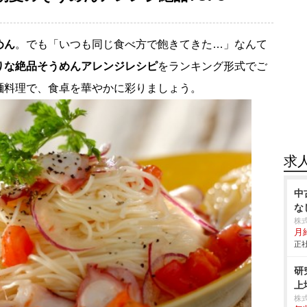
めん
。でも「いつも同じ食べ方で飽きてきた…」なんて
りな絶品そうめんアレンジレシピ
をランキング形式でご
麺料理で、食卓を華やかに彩りましょう。
求
中
な
株
月
正社
研
上
株