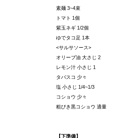
素麺 3~4束
トマト 1個
紫玉ネギ 1/2個
ゆでタコ足 1本
<サルサソース>
オリーブ油 大さじ 2
レモン汁 小さじ 1
タバスコ 少々
塩 小さじ 1/4~1/3
コショウ 少々
粗びき黒コショウ 適量
【下準備】