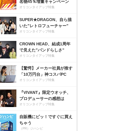
名物45％増量キャンペーン
オリコンタイアップ特集
SUPER★DRAGON、自ら描
いた”レトロフューチャー”
オリコンタイアップ特集
CROWN HEAD、結成1周年
で見えた”バンドらしさ”
オリコンタイアップ特集
【驚愕】メーカー社員が推す
「10万円台」神コスパPC
オリコンタイアップ特集
『VIVANT』限定ウオッチ、
プロデューサーの感想は
オリコンタイアップ特集
自販機にピッ！ですぐに買え
ちゃう
（PR）ジハンピ