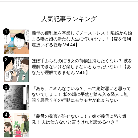
人気記事ランキング
義母の便利屋を卒業してノーストレス！ 離婚から始
まる妻と娘の新たな人生に悔いはなし！【嫁を便利
屋扱いする義母 Vol.44】
ほぼ手ぶらなのに彼女の荷物は持ちたくない？ 彼を
理解できないけど楽しまないともったいない！【あ
なたが理解できません Vol.8】
「あら、ごめんなさいね？」って絶対悪いと思って
ないでしょ…！ 私の畑に平然と踏み入る隣人…無
視？悪意？その行動にモヤモヤが止まらない
「義母の発言が許せない…！」嫁が義母に怒り爆
発！ 夫は仕方ないと言うけれど諦めるべき？