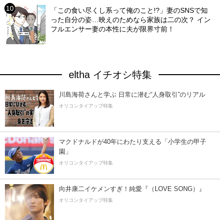
「この食い尽くし系って俺のこと!?」妻のSNSで知
った自分の姿…映えのためなら家族は二の次？ イン
フルエンサー妻の本性に夫が限界寸前！
eltha イチオシ特集
川島海荷さんと学ぶ 日常に潜む“人身取引”のリアル
オリコンタイアップ特集
マクドナルドが40年にわたり支える「小学生の甲子
園」
オリコンタイアップ特集
向井康二イケメンすぎ！純愛『（LOVE SONG）』
オリコンタイアップ特集