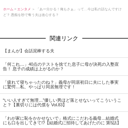
ホーム
>
エンタメ
＞ 「あー分かる！俺もさぁ」って…今は私の話なんですけ
ど？ 愚痴を秒で奪う夫は改心する？
関連リンク
【まんが】会話泥棒する夫
「何これ…」40点のテストを捨てた息子に母が決死の入塾宣
告！ 息子の成績は上がるのか？
「疲れて寝ちゃったのね？」義母が同居初日に夫にした事実
に驚愕…私、やっぱり同居無理です！
“いい人すぎて無理…”優しい男ほど落とせないってこういうこ
と？【裏切りには代償を Vol.83】
「わが家に恥をかかせないで」格式にこだわる義母…結婚式
にも口を出してきて!?【結婚式に招待してあげたのに 第5話】