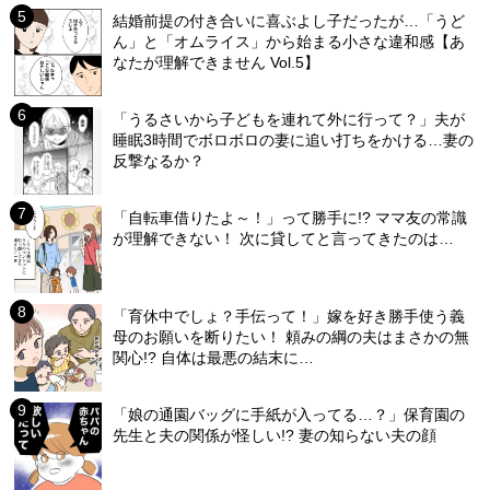
結婚前提の付き合いに喜ぶよし子だったが…「うど
ん」と「オムライス」から始まる小さな違和感【あ
なたが理解できません Vol.5】
「うるさいから子どもを連れて外に行って？」夫が
睡眠3時間でボロボロの妻に追い打ちをかける…妻の
反撃なるか？
「自転車借りたよ～！」って勝手に!? ママ友の常識
が理解できない！ 次に貸してと言ってきたのは…
「育休中でしょ？手伝って！」嫁を好き勝手使う義
母のお願いを断りたい！ 頼みの綱の夫はまさかの無
関心!? 自体は最悪の結末に…
「娘の通園バッグに手紙が入ってる…？」保育園の
先生と夫の関係が怪しい!? 妻の知らない夫の顔