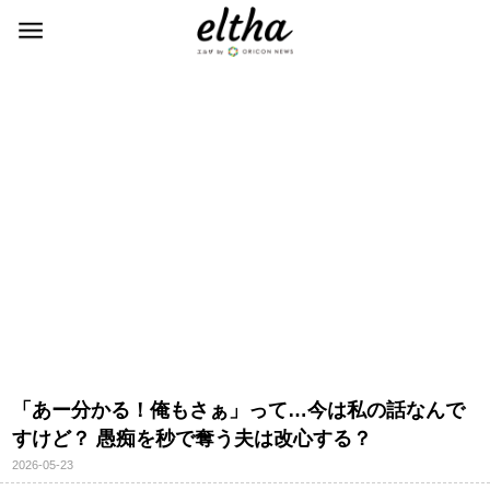
「あー分かる！俺もさぁ」って…今は私の話なんで
すけど？ 愚痴を秒で奪う夫は改心する？
2026-05-23