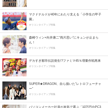
マクドナルドが40年にわたり支える「小学生の甲子
園」
オリコンタイアップ特集
森崎ウィン×向井康二“両片思い”にキュンが止まら
ん！
オリコンタイアップ特集
デカすぎ都市伝説発生!?ファミマ45％増量作戦再来
オリコンタイアップ特集
SUPER★DRAGON、自ら描いた”レトロフューチャ
ー”
オリコンタイアップ特集
パソコンメーカー社員が本気で選ぶ「10万円台PC3