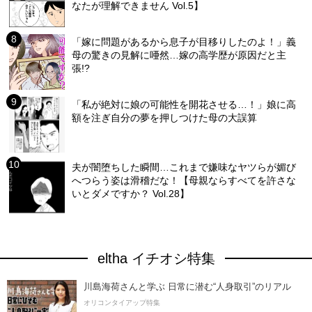
なたが理解できません Vol.5】
「嫁に問題があるから息子が目移りしたのよ！」義
母の驚きの見解に唖然…嫁の高学歴が原因だと主
張!?
「私が絶対に娘の可能性を開花させる…！」娘に高
額を注ぎ自分の夢を押しつけた母の大誤算
夫が闇堕ちした瞬間…これまで嫌味なヤツらが媚び
へつらう姿は滑稽だな！【母親ならすべてを許さな
いとダメですか？ Vol.28】
eltha イチオシ特集
川島海荷さんと学ぶ 日常に潜む“人身取引”のリアル
オリコンタイアップ特集