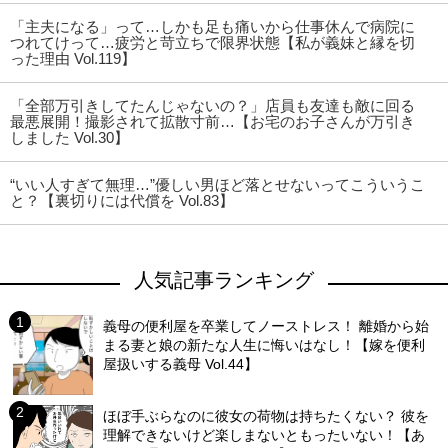
「主夫になる」って…しかも足も痛いから仕事休んで病院に
つれてけって…疲労と苛立ちで限界状態【私が義妹と縁を切
った理由 Vol.119】
「全部万引きしてたんじゃないの？」店員も友達も敵に回る
最悪展開！撮影されて拡散寸前…【お宅のお子さんが万引き
しました Vol.30】
“いい人すぎて無理…”優しい男ほど落とせないってこういうこ
と？【裏切りには代償を Vol.83】
人気記事ランキング
義母の便利屋を卒業してノーストレス！ 離婚から始
まる妻と娘の新たな人生に悔いはなし！【嫁を便利
屋扱いする義母 Vol.44】
ほぼ手ぶらなのに彼女の荷物は持ちたくない？ 彼を
理解できないけど楽しまないともったいない！【あ