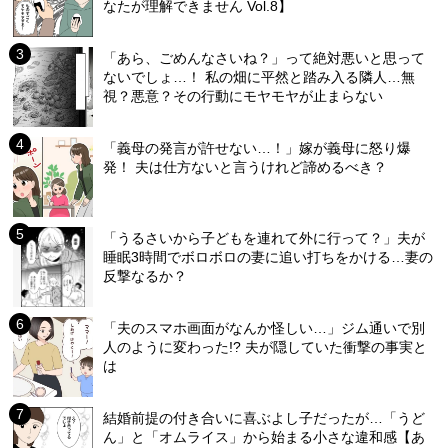
なたが理解できません Vol.8】
「あら、ごめんなさいね？」って絶対悪いと思って
ないでしょ…！ 私の畑に平然と踏み入る隣人…無
視？悪意？その行動にモヤモヤが止まらない
「義母の発言が許せない…！」嫁が義母に怒り爆
発！ 夫は仕方ないと言うけれど諦めるべき？
「うるさいから子どもを連れて外に行って？」夫が
睡眠3時間でボロボロの妻に追い打ちをかける…妻の
反撃なるか？
「夫のスマホ画面がなんか怪しい…」ジム通いで別
人のように変わった!? 夫が隠していた衝撃の事実と
は
結婚前提の付き合いに喜ぶよし子だったが…「うど
ん」と「オムライス」から始まる小さな違和感【あ