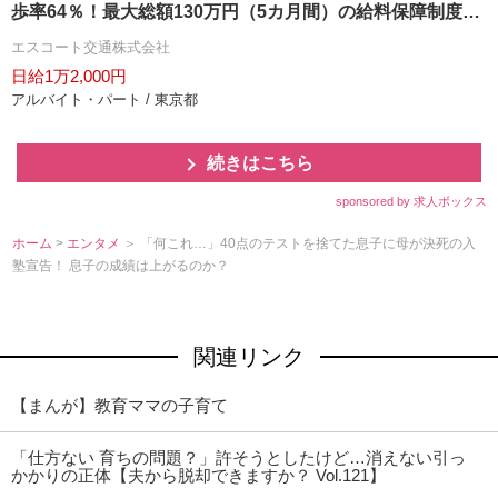
歩率64％！最大総額130万円（5カ月間）の給料保障制度あ
り ※社内規定あり最大20万円支給（現任・資格あり・経験
エスコート交通株式会社
者）※社内規定あり格安物件を多数ご紹介出来ます！入居
日給1万2,000円
実績多数！初期費用等相談に乗ります！マイカー・バイク
アルバイト・パート / 東京都
通勤可能！二種教習中、研修期間中は日給12,000円支給夜
日勤積極採用中！定着率抜群！勤続10年以上の乗務員が50
続きはこちら
名以上！勤務体系を自由に選べる&無線配車なし！自分のペ
ースで仕事が出来る乗務員目線の会社！お気軽にお問い合
sponsored by 求人ボックス
せ下さい♪
ホーム
>
エンタメ
＞ 「何これ…」40点のテストを捨てた息子に母が決死の入
塾宣告！ 息子の成績は上がるのか？
関連リンク
【まんが】教育ママの子育て
「仕方ない 育ちの問題？」許そうとしたけど…消えない引っ
かかりの正体【夫から脱却できますか？ Vol.121】