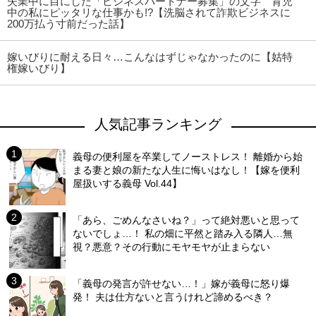
失業中に目にした「ビジネスパートナー募集」の文字 育児
中の私にピッタリな仕事かも!?【洗脳されて詐欺ビジネスに
200万払う寸前だった話】
嫁いびりに耐える日々…こんなはずじゃなかったのに【姑特
権嫁いびり】
人気記事ランキング
義母の便利屋を卒業してノーストレス！ 離婚から始
まる妻と娘の新たな人生に悔いはなし！【嫁を便利
屋扱いする義母 Vol.44】
「あら、ごめんなさいね？」って絶対悪いと思って
ないでしょ…！ 私の畑に平然と踏み入る隣人…無
視？悪意？その行動にモヤモヤが止まらない
「義母の発言が許せない…！」嫁が義母に怒り爆
発！ 夫は仕方ないと言うけれど諦めるべき？