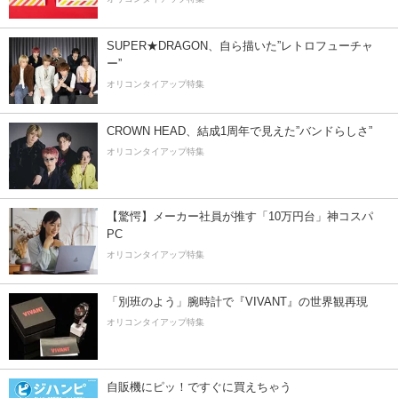
SUPER★DRAGON、自ら描いた”レトロフューチャ
ー”
オリコンタイアップ特集
CROWN HEAD、結成1周年で見えた”バンドらしさ”
オリコンタイアップ特集
【驚愕】メーカー社員が推す「10万円台」神コスパ
PC
オリコンタイアップ特集
「別班のよう」腕時計で『VIVANT』の世界観再現
オリコンタイアップ特集
自販機にピッ！ですぐに買えちゃう