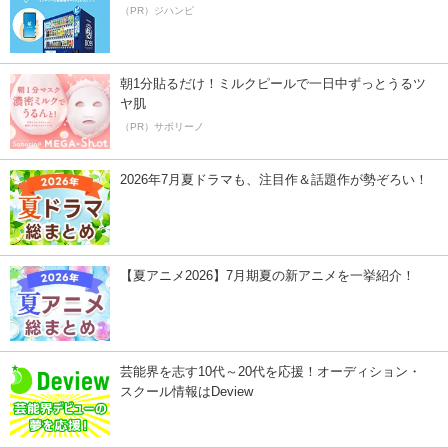
（PR）ジハンピ
朝1分貼るだけ！ミルクピールで一日中ずっとうるツ
ヤ肌
（PR）サボリーノ
2026年7月夏ドラマも、注目作＆話題作が勢ぞろい！
【夏アニメ2026】7月期夏の新アニメを一挙紹介！
芸能界を志す10代～20代を応援！オーディション・
スクール情報はDeview