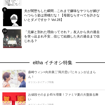
夫が闇堕ちした瞬間…これまで嫌味なヤツらが媚び
へつらう姿は滑稽だな！【母親ならすべてを許さな
いとダメですか？ Vol.28】
「元嫁と別れた理由ってそれ？」友人から夫の過去
を突っ込まれ不安…信じて結婚した夫の過去まで信
じれる？
eltha イチオシ特集
森崎ウィン×向井康二“両片思い”にキュンが止まら
ん！
オリコンタイアップ特集
お値段そのまま45％増量！ファミマ夏の大盤振る舞
い
オリコンタイアップ特集