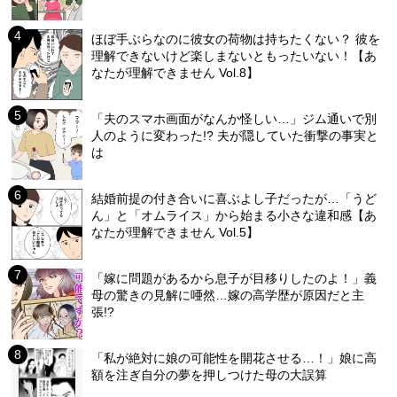
ほぼ手ぶらなのに彼女の荷物は持ちたくない？ 彼を
理解できないけど楽しまないともったいない！【あ
なたが理解できません Vol.8】
「夫のスマホ画面がなんか怪しい…」ジム通いで別
人のように変わった!? 夫が隠していた衝撃の事実と
は
結婚前提の付き合いに喜ぶよし子だったが…「うど
ん」と「オムライス」から始まる小さな違和感【あ
なたが理解できません Vol.5】
「嫁に問題があるから息子が目移りしたのよ！」義
母の驚きの見解に唖然…嫁の高学歴が原因だと主
張!?
「私が絶対に娘の可能性を開花させる…！」娘に高
額を注ぎ自分の夢を押しつけた母の大誤算