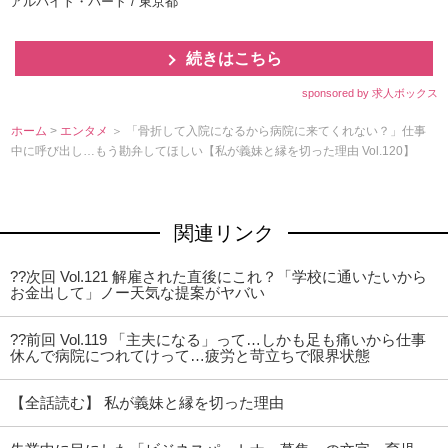
アルバイト・パート / 東京都
続きはこちら
sponsored by 求人ボックス
ホーム
>
エンタメ
＞ 「骨折して入院になるから病院に来てくれない？」仕事
中に呼び出し…もう勘弁してほしい【私が義妹と縁を切った理由 Vol.120】
関連リンク
??次回 Vol.121 解雇された直後にこれ？「学校に通いたいから
お金出して」ノー天気な提案がヤバい
??前回 Vol.119 「主夫になる」って…しかも足も痛いから仕事
休んで病院につれてけって…疲労と苛立ちで限界状態
【全話読む】 私が義妹と縁を切った理由