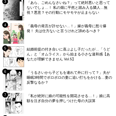
「あら、ごめんなさいね？」って絶対悪いと思って
ないでしょ…！ 私の畑に平然と踏み入る隣人…無
視？悪意？その行動にモヤモヤが止まらない
「義母の発言が許せない…！」嫁が義母に怒り爆
発！ 夫は仕方ないと言うけれど諦めるべき？
結婚前提の付き合いに喜ぶよし子だったが…「うど
ん」と「オムライス」から始まる小さな違和感【あ
なたが理解できません Vol.5】
「うるさいから子どもを連れて外に行って？」夫が
睡眠3時間でボロボロの妻に追い打ちをかける…妻の
反撃なるか？
「私が絶対に娘の可能性を開花させる…！」娘に高
額を注ぎ自分の夢を押しつけた母の大誤算