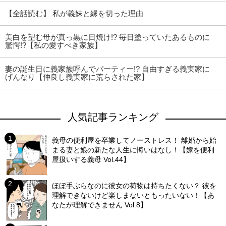
【全話読む】 私が義妹と縁を切った理由
美白を望む母が真っ黒に日焼け!? 毎日塗っていたあるものに
驚愕!?【私の愛すべき家族】
妻の誕生日に義家族呼んでパーティー!? 自由すぎる義実家に
げんなり【仲良し義実家に荒らされた家】
人気記事ランキング
義母の便利屋を卒業してノーストレス！ 離婚から始
まる妻と娘の新たな人生に悔いはなし！【嫁を便利
屋扱いする義母 Vol.44】
ほぼ手ぶらなのに彼女の荷物は持ちたくない？ 彼を
理解できないけど楽しまないともったいない！【あ
なたが理解できません Vol.8】