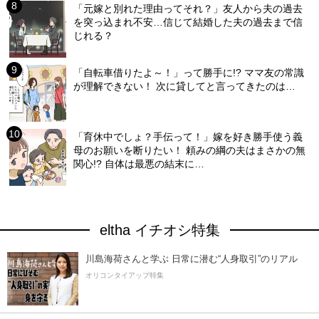
「元嫁と別れた理由ってそれ？」友人から夫の過去
を突っ込まれ不安…信じて結婚した夫の過去まで信
じれる？
「自転車借りたよ～！」って勝手に!? ママ友の常識
が理解できない！ 次に貸してと言ってきたのは…
「育休中でしょ？手伝って！」嫁を好き勝手使う義
母のお願いを断りたい！ 頼みの綱の夫はまさかの無
関心!? 自体は最悪の結末に…
eltha イチオシ特集
川島海荷さんと学ぶ 日常に潜む“人身取引”のリアル
オリコンタイアップ特集