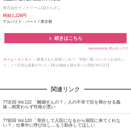
株式会社サンドリーム/花かんざし
時給1,226円
アルバイト・パート / 東京都
続きはこちら
sponsored by 求人ボックス
ホーム
>
エンタメ
＞ 解雇された直後にこれ？「学校に通いたいからお金出し
て」ノー天気な提案がヤバい【私が義妹と縁を切った理由 Vol.121】
関連リンク
??次回 Vol.122 「離婚すんの？」人の不幸で目を輝かせる義
妹…相変わらず性格が悪い
??前回 Vol.120 「骨折して入院になるから病院に来てくれな
い？」仕事中に呼び出し…もう勘弁してほしい