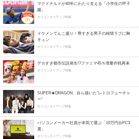
マクドナルドが40年にわたり支える「小学生の甲子
園」
オリコンタイアップ特集
イケメンてんこ盛り！尊すぎる男子の純情ラブに胸
キュン
オリコンタイアップ特集
デカすぎ都市伝説発生!?ファミマ45％増量作戦再来
オリコンタイアップ特集
SUPER★DRAGON、自ら描いた”レトロフューチャ
ー”
オリコンタイアップ特集
パソコンメーカー社員が本気で選ぶ「10万円台PC3
選」
オリコンタイアップ特集