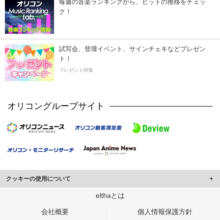
毎週の音楽ランキングから、ヒットの推移をチェッ
ク！
試写会、登壇イベント、サインチェキなどプレゼン
ト！
プレゼント特集
オリコングループサイト
クッキーの使用について
このサイトでは Cookie を使用して、ユーザーに合わせたコンテンツや広告の
elthaとは
表示、ソーシャル メディア機能の提供、広告の表示回数やクリック数の測定を
会社概要
個人情報保護方針
行っています。