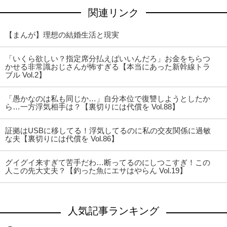
関連リンク
【まんが】理想の結婚生活と現実
「いくら欲しい？指定席分払えばいいんだろ」お金をちらつ
かせる非常識おじさんが怖すぎる【本当にあった新幹線トラ
ブル Vol.2】
「愚かなのは私も同じか…」自分本位で復讐しようとしたか
ら…一方浮気相手は？【裏切りには代償を Vol.88】
証拠はUSBに移してる！浮気してるのに私の交友関係に過敏
な夫【裏切りには代償を Vol.86】
グイグイ来すぎて苦手だわ…断ってるのにしつこすぎ！この
人この先大丈夫？【釣った魚にエサはやらん Vol.19】
人気記事ランキング