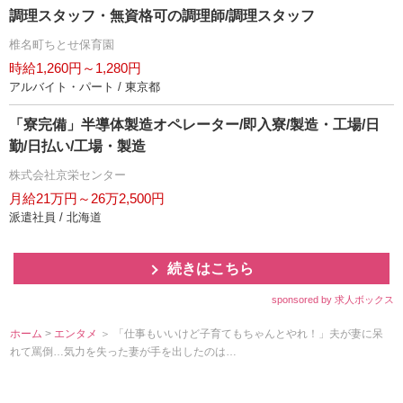
調理スタッフ・無資格可の調理師/調理スタッフ
椎名町ちとせ保育園
時給1,260円～1,280円
アルバイト・パート / 東京都
「寮完備」半導体製造オペレーター/即入寮/製造・工場/日
勤/日払い/工場・製造
株式会社京栄センター
月給21万円～26万2,500円
派遣社員 / 北海道
続きはこちら
sponsored by 求人ボックス
ホーム
>
エンタメ
＞ 「仕事もいいけど子育てもちゃんとやれ！」夫が妻に呆
れて罵倒…気力を失った妻が手を出したのは…