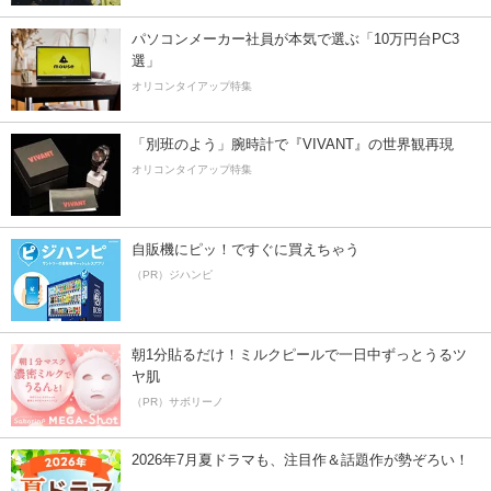
パソコンメーカー社員が本気で選ぶ「10万円台PC3
選」
オリコンタイアップ特集
「別班のよう」腕時計で『VIVANT』の世界観再現
オリコンタイアップ特集
自販機にピッ！ですぐに買えちゃう
（PR）ジハンピ
朝1分貼るだけ！ミルクピールで一日中ずっとうるツ
ヤ肌
（PR）サボリーノ
2026年7月夏ドラマも、注目作＆話題作が勢ぞろい！