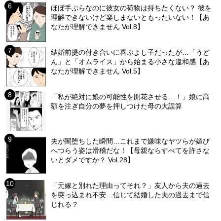
ほぼ手ぶらなのに彼女の荷物は持ちたくない？ 彼を
理解できないけど楽しまないともったいない！【あ
なたが理解できません Vol.8】
結婚前提の付き合いに喜ぶよし子だったが…「うど
ん」と「オムライス」から始まる小さな違和感【あ
なたが理解できません Vol.5】
「私が絶対に娘の可能性を開花させる…！」娘に高
額を注ぎ自分の夢を押しつけた母の大誤算
夫が闇堕ちした瞬間…これまで嫌味なヤツらが媚び
へつらう姿は滑稽だな！【母親ならすべてを許さな
いとダメですか？ Vol.28】
「元嫁と別れた理由ってそれ？」友人から夫の過去
を突っ込まれ不安…信じて結婚した夫の過去まで信
じれる？