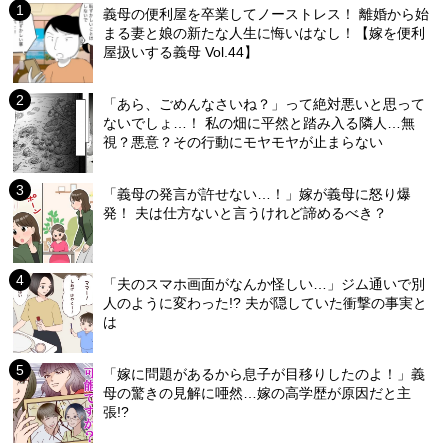
義母の便利屋を卒業してノーストレス！ 離婚から始
まる妻と娘の新たな人生に悔いはなし！【嫁を便利
屋扱いする義母 Vol.44】
「あら、ごめんなさいね？」って絶対悪いと思って
ないでしょ…！ 私の畑に平然と踏み入る隣人…無
視？悪意？その行動にモヤモヤが止まらない
「義母の発言が許せない…！」嫁が義母に怒り爆
発！ 夫は仕方ないと言うけれど諦めるべき？
「夫のスマホ画面がなんか怪しい…」ジム通いで別
人のように変わった!? 夫が隠していた衝撃の事実と
は
「嫁に問題があるから息子が目移りしたのよ！」義
母の驚きの見解に唖然…嫁の高学歴が原因だと主
張!?