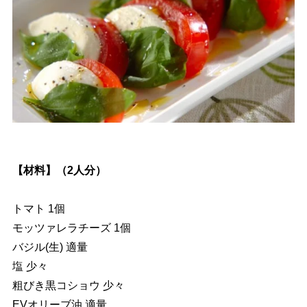
【材料】（2人分）
トマト 1個
モッツァレラチーズ 1個
バジル(生) 適量
塩 少々
粗びき黒コショウ 少々
EVオリーブ油 適量