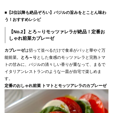
■【2位以降も絶品ぞろい】バジルの旨みをとことん味わ
う！おすすめレシピ
【No.2】とろ～りモッツァレラが絶品！定番お
しゃれ前菜カプレーゼ
カプレーゼ
は切って並べるだけで食卓がパッと華やぐ万
能前菜。
とろ～り
とした食感のモッツァレラと完熟トマ
トの甘みに、バジルの清々しい香りが重なって、まるで
イタリアンレストランのような一皿が自宅で楽しめま
す。
定番のおしゃれ前菜 トマトとモッツアレラのカプレーゼ