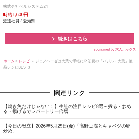
株式会社ベルシステム24
時給1,600円
派遣社員 / 愛知県
続きはこちら
sponsored by 求人ボックス
ホーム
>
レシピ
＞ ジェノベーゼは大葉で手軽に!? 初夏の「バジル・大葉」絶
品レシピBEST3
関連リンク
【焼き魚だけじゃない！】生鮭の注目レシピ8選～煮る・炒め
る・揚げるでレパートリー倍増
【今日の献立】2026年5月29日(金)「高野豆腐とキャベツの卵
炒め」