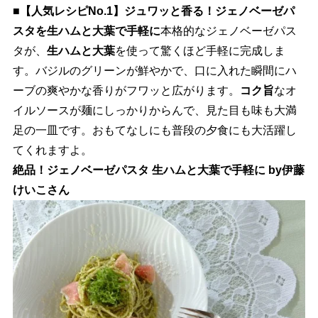
■【人気レシピNo.1】ジュワッと香る！ジェノベーゼパ
スタを生ハムと大葉で手軽に
本格的なジェノベーゼパス
タが、
生ハムと大葉
を使って驚くほど手軽に完成しま
す。バジルのグリーンが鮮やかで、口に入れた瞬間にハ
ーブの爽やかな香りがフワッと広がります。
コク旨
なオ
イルソースが麺にしっかりからんで、見た目も味も大満
足の一皿です。おもてなしにも普段の夕食にも大活躍し
てくれますよ。
絶品！ジェノベーゼパスタ 生ハムと大葉で手軽に by伊藤
けいこさん