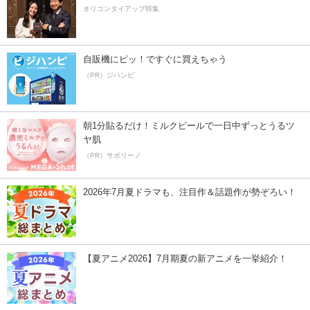
オリコンタイアップ特集
自販機にピッ！ですぐに買えちゃう
（PR）ジハンピ
朝1分貼るだけ！ミルクピールで一日中ずっとうるツ
ヤ肌
（PR）サボリーノ
2026年7月夏ドラマも、注目作＆話題作が勢ぞろい！
【夏アニメ2026】7月期夏の新アニメを一挙紹介！