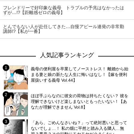
フレンドリーで好印象な義母 トラブルの予兆はなかったは
ずが…!?【距離感ゼロの義母】
とんでもない人が赴任してきた…自慢アピール連発の非常勤
講師!?【私が一番】
人気記事ランキング
義母の便利屋を卒業してノーストレス！ 離婚から始
まる妻と娘の新たな人生に悔いはなし！【嫁を便利
屋扱いする義母 Vol.44】
ほぼ手ぶらなのに彼女の荷物は持ちたくない？ 彼を
理解できないけど楽しまないともったいない！【あ
なたが理解できません Vol.8】
「あら、ごめんなさいね？」って絶対悪いと思って
ないでしょ…！ 私の畑に平然と踏み入る隣人…無
視？悪意？その行動にモヤモヤが止まらない