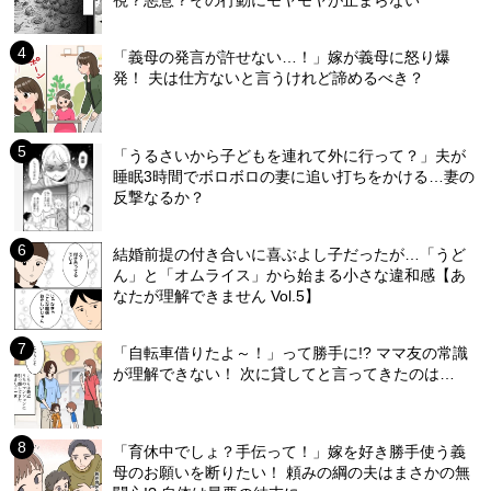
「義母の発言が許せない…！」嫁が義母に怒り爆
発！ 夫は仕方ないと言うけれど諦めるべき？
「うるさいから子どもを連れて外に行って？」夫が
睡眠3時間でボロボロの妻に追い打ちをかける…妻の
反撃なるか？
結婚前提の付き合いに喜ぶよし子だったが…「うど
ん」と「オムライス」から始まる小さな違和感【あ
なたが理解できません Vol.5】
「自転車借りたよ～！」って勝手に!? ママ友の常識
が理解できない！ 次に貸してと言ってきたのは…
「育休中でしょ？手伝って！」嫁を好き勝手使う義
母のお願いを断りたい！ 頼みの綱の夫はまさかの無