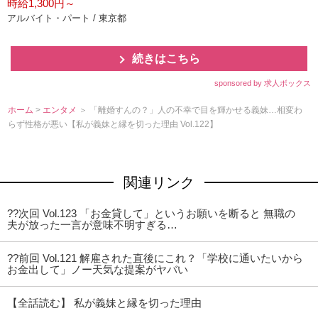
時給1,300円～
アルバイト・パート / 東京都
続きはこちら
sponsored by 求人ボックス
ホーム
>
エンタメ
＞ 「離婚すんの？」人の不幸で目を輝かせる義妹…相変わ
らず性格が悪い【私が義妹と縁を切った理由 Vol.122】
関連リンク
??次回 Vol.123 「お金貸して」というお願いを断ると 無職の
夫が放った一言が意味不明すぎる…
??前回 Vol.121 解雇された直後にこれ？「学校に通いたいから
お金出して」ノー天気な提案がヤバい
【全話読む】 私が義妹と縁を切った理由