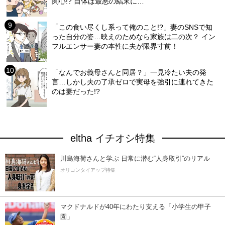
関心!? 自体は最悪の結末に…
「この食い尽くし系って俺のこと!?」妻のSNSで知
った自分の姿…映えのためなら家族は二の次？ イン
フルエンサー妻の本性に夫が限界寸前！
「なんでお義母さんと同居？」一見冷たい夫の発
言…しかし夫の了承ゼロで実母を強引に連れてきた
のは妻だった!?
eltha イチオシ特集
川島海荷さんと学ぶ 日常に潜む“人身取引”のリアル
オリコンタイアップ特集
マクドナルドが40年にわたり支える「小学生の甲子
園」