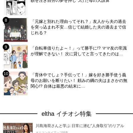
額を注ぎ自分の夢を押しつけた母の大誤算
「元嫁と別れた理由ってそれ？」友人から夫の過去
を突っ込まれ不安…信じて結婚した夫の過去まで信
じれる？
「自転車借りたよ～！」って勝手に!? ママ友の常識
が理解できない！ 次に貸してと言ってきたのは…
「育休中でしょ？手伝って！」嫁を好き勝手使う義
母のお願いを断りたい！ 頼みの綱の夫はまさかの無
関心!? 自体は最悪の結末に…
eltha イチオシ特集
川島海荷さんと学ぶ 日常に潜む“人身取引”のリアル
オリコンタイアップ特集