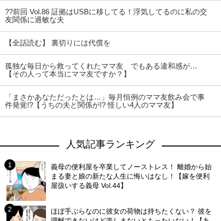
??前回 Vol.86 証拠はUSBに移してる！浮気してるのに私の交
友関係に過敏な夫
【全話読む】 裏切りには代償を
孤独な毎日から救ってくれたママ友 でもある違和感が…
【その人って本当にママ友ですか？】
「まさかあなただったとは…」毎月恒例のママ友飲み会で事
件発覚!?【うちの夫と関係が!? 怪しい4人のママ友】
人気記事ランキング
義母の便利屋を卒業してノーストレス！ 離婚から始
まる妻と娘の新たな人生に悔いはなし！【嫁を便利
屋扱いする義母 Vol.44】
ほぼ手ぶらなのに彼女の荷物は持ちたくない？ 彼を
理解できないけど楽しまないともったいない！【あ