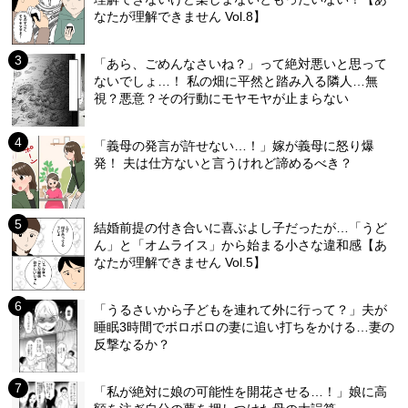
なたが理解できません Vol.8】
「あら、ごめんなさいね？」って絶対悪いと思って
ないでしょ…！ 私の畑に平然と踏み入る隣人…無
視？悪意？その行動にモヤモヤが止まらない
「義母の発言が許せない…！」嫁が義母に怒り爆
発！ 夫は仕方ないと言うけれど諦めるべき？
結婚前提の付き合いに喜ぶよし子だったが…「うど
ん」と「オムライス」から始まる小さな違和感【あ
なたが理解できません Vol.5】
「うるさいから子どもを連れて外に行って？」夫が
睡眠3時間でボロボロの妻に追い打ちをかける…妻の
反撃なるか？
「私が絶対に娘の可能性を開花させる…！」娘に高