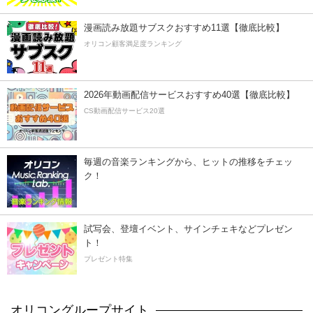
漫画読み放題サブスクおすすめ11選【徹底比較】
オリコン顧客満足度ランキング
2026年動画配信サービスおすすめ40選【徹底比較】
CS動画配信サービス20選
毎週の音楽ランキングから、ヒットの推移をチェッ
ク！
試写会、登壇イベント、サインチェキなどプレゼン
ト！
プレゼント特集
オリコングループサイト