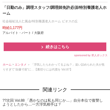
「日勤のみ」調理スタッフ/調理師免許必須/特別養護老人ホ
ーム
社会福祉法人仁風会/特別養護老人ホーム ビオスの丘
時給1,177円
アルバイト・パート / 大阪府
続きはこちら
sponsored by 求人ボックス
ホーム
>
エンタメ
＞ 「浮気したらわかってるよね？」追い詰められた夫が焦
りすぎて“自爆寸前”に…【裏切りには代償を Vol.87】
関連リンク
??次回 Vol.88 「愚かなのは私も同じか…」自分本位で復讐し
ようとしたから…一方浮気相手は？