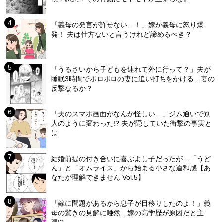
「義母の発言が許せない…！」嫁が義母に怒り爆
発！ 夫は仕方ないと言うけれど諦めるべき？
「うるさいから子どもを連れて外に行って？」夫が
睡眠3時間でボロボロの妻に追い打ちをかける…妻の
反撃なるか？
「夫のスマホ画面がなんか怪しい…」ジム通いで別
人のように変わった!? 夫が隠していた衝撃の事実と
は
結婚前提の付き合いに喜ぶよし子だったが…「うど
ん」と「オムライス」から始まる小さな違和感【あ
なたが理解できません Vol.5】
「嫁に問題があるから息子が目移りしたのよ！」義
母の驚きの見解に唖然…嫁の高学歴が原因だと主
張!?