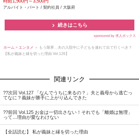
時給1,900円～3,500円
アルバイト・パート / 契約社員 / 大阪府
続きはこちら
sponsored by 求人ボックス
ホーム
>
エンタメ
＞ もう限界…夫の入院中に子どもを連れて出て行くべき？
【私が義妹と縁を切った理由 Vol.126】
関連リンク
??次回 Vol.127 「なんでうちに来るの？」夫と義母から逃亡っ
てなに？義妹が勝手に上がり込んできた
??前回 Vol.125 お金は一切出さない！それでも「離婚は無理」
って…理由が愛なわけない
【全話読む】 私が義妹と縁を切った理由