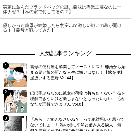
実家に並んだブランドバッグの謎…義妹は専業主婦なのに一
体ナゼ？【私の家で何してるの？】
優しかった義母が結婚したら豹変…!? 激しい戦いの幕が開け
る！【義母と戦ってみた】
人気記事ランキング
義母の便利屋を卒業してノーストレス！ 離婚から始
まる妻と娘の新たな人生に悔いはなし！【嫁を便利
屋扱いする義母 Vol.44】
ほぼ手ぶらなのに彼女の荷物は持ちたくない？ 彼を
理解できないけど楽しまないともったいない！【あ
なたが理解できません Vol.8】
「あら、ごめんなさいね？」って絶対悪いと思って
ないでしょ…！ 私の畑に平然と踏み入る隣人…無
視？悪意？その行動にモヤモヤが止まらない