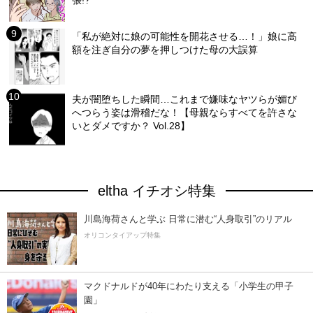
「私が絶対に娘の可能性を開花させる…！」娘に高
額を注ぎ自分の夢を押しつけた母の大誤算
夫が闇堕ちした瞬間…これまで嫌味なヤツらが媚び
へつらう姿は滑稽だな！【母親ならすべてを許さな
いとダメですか？ Vol.28】
eltha イチオシ特集
川島海荷さんと学ぶ 日常に潜む“人身取引”のリアル
オリコンタイアップ特集
マクドナルドが40年にわたり支える「小学生の甲子
園」