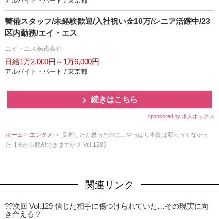
アルバイト・パート / 東京都
警備スタッフ/未経験歓迎/入社祝い金10万/シニア活躍中/23
区内勤務/エイ・エス
エイ・エス株式会社
日給1万2,000円～1万6,000円
アルバイト・パート / 東京都
続きはこちら
sponsored by 求人ボックス
ホーム
>
エンタメ
＞ 反省したと思ったのに…やっぱり本質は変わってなかっ
た【夫から脱却できますか？ Vol.128】
関連リンク
??次回 Vol.129 信じた相手に傷つけられていた…その現実に向
き合える？