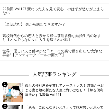
??前回 Vol.127 変わった夫を見て安心…のはずが怒りが止まら
ない
【全話読む】 夫から脱却できますか？
高校時代からの恋人と授かり婚…前途多難な結婚生活の始ま
り【とんでもない女に人生を壊された話】
世界一優しい夫と穏やかな日々…その裏で動き出した“危険な
再会”【アンティークドールの面の下】
人気記事ランキング
義母の便利屋を卒業してノーストレス！ 離婚から始
まる妻と娘の新たな人生に悔いはなし！【嫁を便利
屋扱いする義母 Vol.44】
「あら、ごめんなさいね？」って絶対悪いと思って