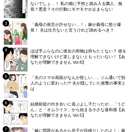
ないでしょ…！ 私の畑に平然と踏み入る隣人…無
視？悪意？その行動にモヤモヤが止まらない
「義母の発言が許せない…！」嫁が義母に怒り爆
発！ 夫は仕方ないと言うけれど諦めるべき？
ほぼ手ぶらなのに彼女の荷物は持ちたくない？ 彼を
理解できないけど楽しまないともったいない！【あ
なたが理解できません Vol.8】
「夫のスマホ画面がなんか怪しい…」ジム通いで別
人のように変わった!? 夫が隠していた衝撃の事実と
は
結婚前提の付き合いに喜ぶよし子だったが…「うど
ん」と「オムライス」から始まる小さな違和感【あ
なたが理解できません Vol.5】
「嫁に問題があるから息子が目移りしたのよ！」義