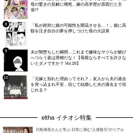
母の驚きの見解に唖然…嫁の高学歴が原因だと主
張!?
「私が絶対に娘の可能性を開花させる…！」娘に高
額を注ぎ自分の夢を押しつけた母の大誤算
夫が闇堕ちした瞬間…これまで嫌味なヤツらが媚び
へつらう姿は滑稽だな！【母親ならすべてを許さな
いとダメですか？ Vol.28】
「元嫁と別れた理由ってそれ？」友人から夫の過去
を突っ込まれ不安…信じて結婚した夫の過去まで信
じれる？
eltha イチオシ特集
川島海荷さんと学ぶ 日常に潜む“人身取引”のリアル