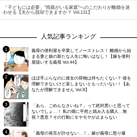
「子どもには必要」“両親がいる家庭”へのこだわりが離婚を迷
わせる【夫から脱却できますか？ Vol.131】
人気記事ランキング
義母の便利屋を卒業してノーストレス！ 離婚から始
まる妻と娘の新たな人生に悔いはなし！【嫁を便利
屋扱いする義母 Vol.44】
ほぼ手ぶらなのに彼女の荷物は持ちたくない？ 彼を
理解できないけど楽しまないともったいない！【あ
なたが理解できません Vol.8】
「あら、ごめんなさいね？」って絶対悪いと思って
ないでしょ…！ 私の畑に平然と踏み入る隣人…無
視？悪意？その行動にモヤモヤが止まらない
「義母の発言が許せない…！」嫁が義母に怒り爆