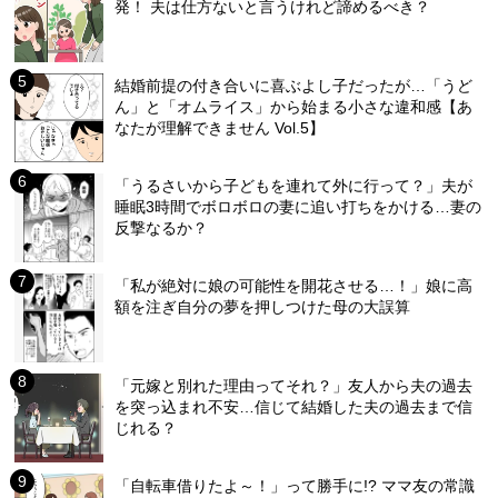
発！ 夫は仕方ないと言うけれど諦めるべき？
結婚前提の付き合いに喜ぶよし子だったが…「うど
ん」と「オムライス」から始まる小さな違和感【あ
なたが理解できません Vol.5】
「うるさいから子どもを連れて外に行って？」夫が
睡眠3時間でボロボロの妻に追い打ちをかける…妻の
反撃なるか？
「私が絶対に娘の可能性を開花させる…！」娘に高
額を注ぎ自分の夢を押しつけた母の大誤算
「元嫁と別れた理由ってそれ？」友人から夫の過去
を突っ込まれ不安…信じて結婚した夫の過去まで信
じれる？
「自転車借りたよ～！」って勝手に!? ママ友の常識