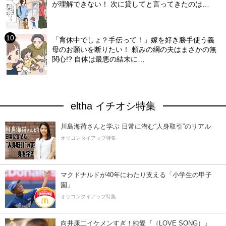
が理解できない！ 次に貸してと言ってきたのは…
「育休中でしょ？手伝って！」嫁を好き勝手使う義
母のお願いを断りたい！ 頼みの綱の夫はまさかの無
関心!? 自体は最悪の結末に…
eltha イチオシ特集
川島海荷さんと学ぶ 日常に潜む“人身取引”のリアル
オリコンタイアップ特集
マクドナルドが40年にわたり支える「小学生の甲子
園」
オリコンタイアップ特集
向井康二イケメンすぎ！純愛『（LOVE SONG）』