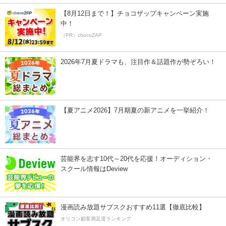
【8月12日まで！】チョコザップキャンペーン実施
中！
（PR）chocoZAP
2026年7月夏ドラマも、注目作＆話題作が勢ぞろい！
【夏アニメ2026】7月期夏の新アニメを一挙紹介！
芸能界を志す10代～20代を応援！オーディション・
スクール情報はDeview
漫画読み放題サブスクおすすめ11選【徹底比較】
オリコン顧客満足度ランキング