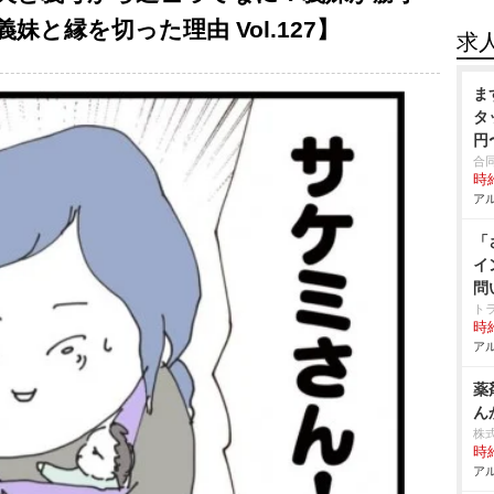
と縁を切った理由 Vol.127】
求
ま
タ
円
合
時給
アル
「
イ
問
ト
時給
アル
薬
ん
株
時給
アル