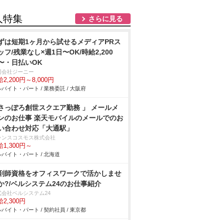
人特集
さらに見る
ずは短期1ヶ月から試せるメディアPRス
ッフ/残業なし×週1日〜OK/時給2,200
〜・日払いOK
同会社ジーニー
2,200円～8,000円
バイト・パート / 業務委託 / 大阪府
さっぽろ創世スクエア勤務 」 メールメ
ンのお仕事 楽天モバイルのメールでのお
い合わせ対応「大通駅」
ランスコスモス株式会社
1,300円～
バイト・パート / 北海道
剤師資格をオフィスワークで活かしませ
か?/ベルシステム24のお仕事紹介
式会社ベルシステム24
2,300円
バイト・パート / 契約社員 / 東京都