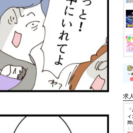
求
「
イ
問
ト