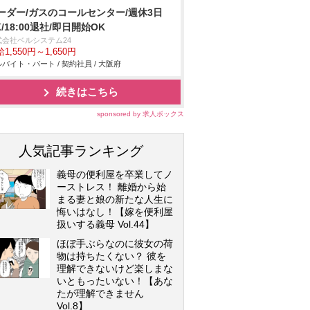
ーダー/ガスのコールセンター/週休3日
K/18:00退社/即日開始OK
式会社ベルシステム24
1,550円～1,650円
バイト・パート / 契約社員 / 大阪府
続きはこちら
sponsored by 求人ボックス
人気記事ランキング
義母の便利屋を卒業してノ
ーストレス！ 離婚から始
まる妻と娘の新たな人生に
悔いはなし！【嫁を便利屋
扱いする義母 Vol.44】
ほぼ手ぶらなのに彼女の荷
物は持ちたくない？ 彼を
理解できないけど楽しまな
いともったいない！【あな
たが理解できません
Vol.8】