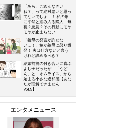
「あら、ごめんなさい
ね？」って絶対悪いと思っ
てないでしょ…！ 私の畑
に平然と踏み入る隣人…無
視？悪意？その行動にモヤ
モヤが止まらない
「義母の発言が許せな
い…！」嫁が義母に怒り爆
発！ 夫は仕方ないと言う
けれど諦めるべき？
結婚前提の付き合いに喜ぶ
よし子だったが…「うど
ん」と「オムライス」から
始まる小さな違和感【あな
たが理解できません
Vol.5】
エンタメニュース