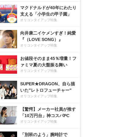
マクドナルドが40年にわたり
支える「小学生の甲子園」
オリコンタイアップ特集
向井康二イケメンすぎ！純愛
『（LOVE SONG）』
オリコンタイアップ特集
お値段そのまま45％増量！フ
ァミマ夏の大盤振る舞い
オリコンタイアップ特集
SUPER★DRAGON、自ら描
いた”レトロフューチャー”
オリコンタイアップ特集
【驚愕】メーカー社員が推す
「10万円台」神コスパPC
オリコンタイアップ特集
「別班のよう」腕時計で