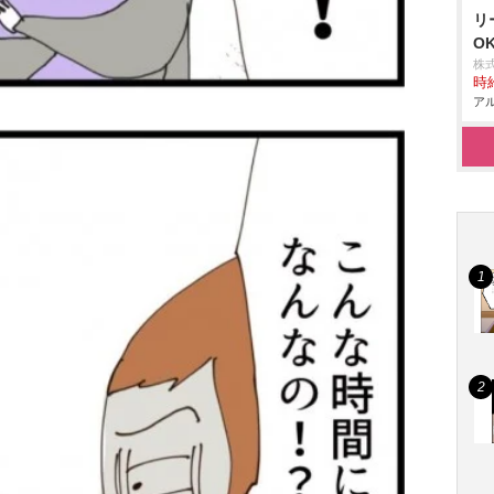
リ
O
株
時給
アル