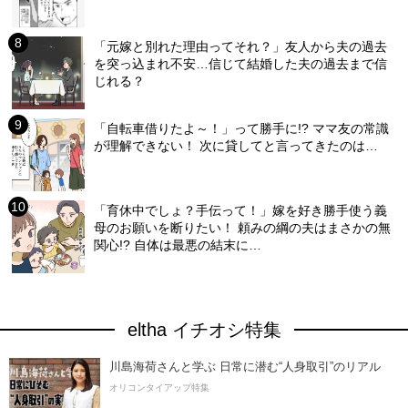
「元嫁と別れた理由ってそれ？」友人から夫の過去
を突っ込まれ不安…信じて結婚した夫の過去まで信
じれる？
「自転車借りたよ～！」って勝手に!? ママ友の常識
が理解できない！ 次に貸してと言ってきたのは…
「育休中でしょ？手伝って！」嫁を好き勝手使う義
母のお願いを断りたい！ 頼みの綱の夫はまさかの無
関心!? 自体は最悪の結末に…
eltha イチオシ特集
川島海荷さんと学ぶ 日常に潜む“人身取引”のリアル
オリコンタイアップ特集