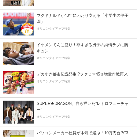
マクドナルドが40年にわたり支える「小学生の甲子
園」
オリコンタイアップ特集
イケメンてんこ盛り！尊すぎる男子の純情ラブに胸
キュン
オリコンタイアップ特集
デカすぎ都市伝説発生!?ファミマ45％増量作戦再来
オリコンタイアップ特集
SUPER★DRAGON、自ら描いた”レトロフューチャ
ー”
オリコンタイアップ特集
パソコンメーカー社員が本気で選ぶ「10万円台PC3