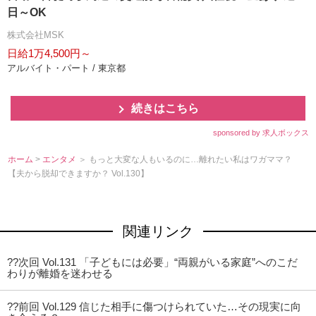
日～OK
株式会社MSK
日給1万4,500円～
アルバイト・パート / 東京都
続きはこちら
sponsored by 求人ボックス
ホーム
>
エンタメ
＞ もっと大変な人もいるのに…離れたい私はワガママ？
【夫から脱却できますか？ Vol.130】
関連リンク
??次回 Vol.131 「子どもには必要」“両親がいる家庭”へのこだ
わりが離婚を迷わせる
??前回 Vol.129 信じた相手に傷つけられていた…その現実に向