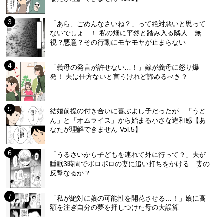
「あら、ごめんなさいね？」って絶対悪いと思って
ないでしょ…！ 私の畑に平然と踏み入る隣人…無
視？悪意？その行動にモヤモヤが止まらない
「義母の発言が許せない…！」嫁が義母に怒り爆
発！ 夫は仕方ないと言うけれど諦めるべき？
結婚前提の付き合いに喜ぶよし子だったが…「うど
ん」と「オムライス」から始まる小さな違和感【あ
なたが理解できません Vol.5】
「うるさいから子どもを連れて外に行って？」夫が
睡眠3時間でボロボロの妻に追い打ちをかける…妻の
反撃なるか？
「私が絶対に娘の可能性を開花させる…！」娘に高
額を注ぎ自分の夢を押しつけた母の大誤算