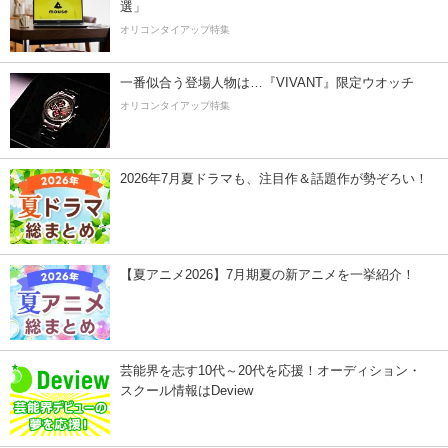
選」
オリコンタイアップ特集
一番似合う登場人物は…『VIVANT』限定ウオッチ
オリコンタイアップ特集
2026年7月夏ドラマも、注目作＆話題作が勢ぞろい！
【夏アニメ2026】7月期夏の新アニメを一挙紹介！
芸能界を志す10代～20代を応援！オーディション・
スクール情報はDeview