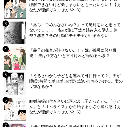
理解できないけど楽しまないともったいない！【あ
なたが理解できません Vol.8】
「あら、ごめんなさいね？」って絶対悪いと思って
ないでしょ…！ 私の畑に平然と踏み入る隣人…無
視？悪意？その行動にモヤモヤが止まらない
「義母の発言が許せない…！」嫁が義母に怒り爆
発！ 夫は仕方ないと言うけれど諦めるべき？
「うるさいから子どもを連れて外に行って？」夫が
睡眠3時間でボロボロの妻に追い打ちをかける…妻の
反撃なるか？
結婚前提の付き合いに喜ぶよし子だったが…「うど
ん」と「オムライス」から始まる小さな違和感【あ
なたが理解できません Vol.5】
「嫁に問題があるから息子が目移りしたのよ！」義