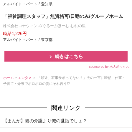
アルバイト・パート / 愛知県
「福祉調理スタッフ」無資格可/日勤のみ/グループホーム
株式会社コナウィンズ/ぐるーぷほーむ むれの里
時給1,226円
アルバイト・パート / 東京都
続きはこちら
sponsored by 求人ボックス
ホーム
>
エンタメ
＞ 「最近、家事サボってない？」夫の一言に唖然…仕事・
子育て・介護でボロボロの妻にそれ言う!?
関連リンク
【まんが】親の介護より俺の世話でしょ？