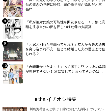
母の驚きの見解に唖然…嫁の高学歴が原因だと主
張!?
「私が絶対に娘の可能性を開花させる…！」娘に高
額を注ぎ自分の夢を押しつけた母の大誤算
「元嫁と別れた理由ってそれ？」友人から夫の過去
を突っ込まれ不安…信じて結婚した夫の過去まで信
じれる？
「自転車借りたよ～！」って勝手に!? ママ友の常識
が理解できない！ 次に貸してと言ってきたのは…
eltha イチオシ特集
川島海荷さんと学ぶ 日常に潜む“人身取引”のリアル