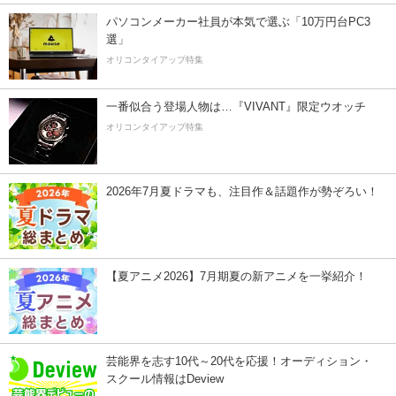
パソコンメーカー社員が本気で選ぶ「10万円台PC3
選」
オリコンタイアップ特集
一番似合う登場人物は…『VIVANT』限定ウオッチ
オリコンタイアップ特集
2026年7月夏ドラマも、注目作＆話題作が勢ぞろい！
【夏アニメ2026】7月期夏の新アニメを一挙紹介！
芸能界を志す10代～20代を応援！オーディション・
スクール情報はDeview