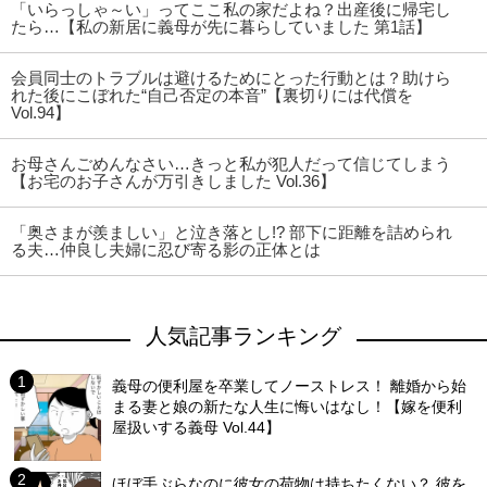
「いらっしゃ～い」ってここ私の家だよね？出産後に帰宅し
たら…【私の新居に義母が先に暮らしていました 第1話】
会員同士のトラブルは避けるためにとった行動とは？助けら
れた後にこぼれた“自己否定の本音”【裏切りには代償を
Vol.94】
お母さんごめんなさい…きっと私が犯人だって信じてしまう
【お宅のお子さんが万引きしました Vol.36】
「奥さまが羨ましい」と泣き落とし!? 部下に距離を詰められ
る夫…仲良し夫婦に忍び寄る影の正体とは
人気記事ランキング
義母の便利屋を卒業してノーストレス！ 離婚から始
まる妻と娘の新たな人生に悔いはなし！【嫁を便利
屋扱いする義母 Vol.44】
ほぼ手ぶらなのに彼女の荷物は持ちたくない？ 彼を