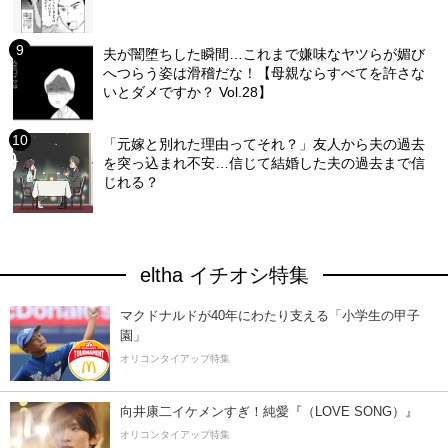
夫が闇堕ちした瞬間…これまで嫌味なヤツらが媚び
へつらう姿は滑稽だな！【母親ならすべてを許さな
いとダメですか？ Vol.28】
「元嫁と別れた理由ってそれ？」友人から夫の過去
を突っ込まれ不安…信じて結婚した夫の過去まで信
じれる？
eltha イチオシ特集
マクドナルドが40年にわたり支える「小学生の甲子
園」
オリコンタイアップ特集
向井康二イケメンすぎ！純愛『（LOVE SONG）』
オリコンタイアップ特集