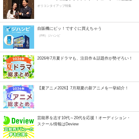
オリコンタイアップ特集
自販機にピッ！ですぐに買えちゃう
（PR）ジハンピ
2026年7月夏ドラマも、注目作＆話題作が勢ぞろい！
【夏アニメ2026】7月期夏の新アニメを一挙紹介！
芸能界を志す10代～20代を応援！オーディション・
スクール情報はDeview