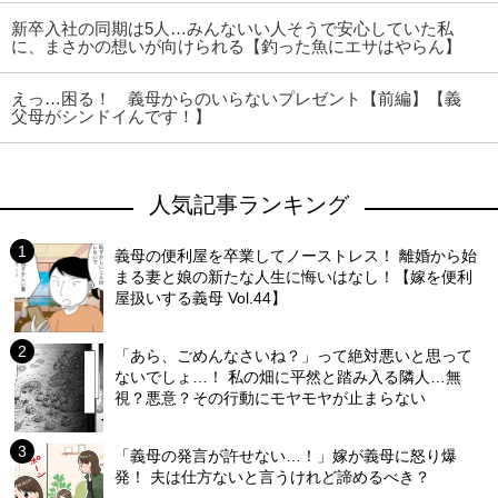
新卒入社の同期は5人…みんないい人そうで安心していた私
に、まさかの想いが向けられる【釣った魚にエサはやらん】
えっ…困る！ 義母からのいらないプレゼント【前編】【義
父母がシンドイんです！】
人気記事ランキング
義母の便利屋を卒業してノーストレス！ 離婚から始
まる妻と娘の新たな人生に悔いはなし！【嫁を便利
屋扱いする義母 Vol.44】
「あら、ごめんなさいね？」って絶対悪いと思って
ないでしょ…！ 私の畑に平然と踏み入る隣人…無
視？悪意？その行動にモヤモヤが止まらない
「義母の発言が許せない…！」嫁が義母に怒り爆
発！ 夫は仕方ないと言うけれど諦めるべき？