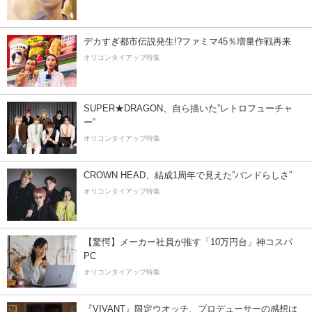
デカすぎ都市伝説発生!?ファミマ45％増量作戦再来
オリコンタイアップ特集
SUPER★DRAGON、自ら描いた”レトロフューチャ
ー”
オリコンタイアップ特集
CROWN HEAD、結成1周年で見えた”バンドらしさ”
オリコンタイアップ特集
【驚愕】メーカー社員が推す「10万円台」神コスパ
PC
オリコンタイアップ特集
『VIVANT』限定ウオッチ、プロデューサーの感想は