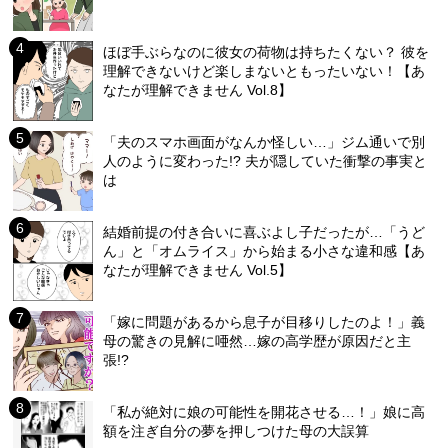
ほぼ手ぶらなのに彼女の荷物は持ちたくない？ 彼を
理解できないけど楽しまないともったいない！【あ
なたが理解できません Vol.8】
「夫のスマホ画面がなんか怪しい…」ジム通いで別
人のように変わった!? 夫が隠していた衝撃の事実と
は
結婚前提の付き合いに喜ぶよし子だったが…「うど
ん」と「オムライス」から始まる小さな違和感【あ
なたが理解できません Vol.5】
「嫁に問題があるから息子が目移りしたのよ！」義
母の驚きの見解に唖然…嫁の高学歴が原因だと主
張!?
「私が絶対に娘の可能性を開花させる…！」娘に高
額を注ぎ自分の夢を押しつけた母の大誤算