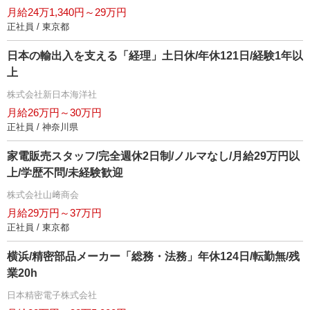
月給24万1,340円～29万円
正社員 / 東京都
日本の輸出入を支える「経理」土日休/年休121日/経験1年以
上
株式会社新日本海洋社
月給26万円～30万円
正社員 / 神奈川県
家電販売スタッフ/完全週休2日制/ノルマなし/月給29万円以
上/学歴不問/未経験歓迎
株式会社山﨑商会
月給29万円～37万円
正社員 / 東京都
横浜/精密部品メーカー「総務・法務」年休124日/転勤無/残
業20h
日本精密電子株式会社