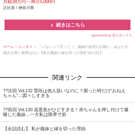
月給28万円～38万5,000円
正社員 / 神奈川県
続きはこちら
sponsored by 求人ボックス
ホーム
>
エンタメ
＞ 「いないって言って！」義妹の必死のお願い…あなたの
頼みを聞く義理はない【私が義妹と縁を切った理由 Vol.131】
関連リンク
??次回 Vol.132 普段は他人扱いなのに？困った時だけ“おねえ
ちゃん”…図々しすぎる
??前回 Vol.130 温度差がひどすぎる！赤ちゃんを押し付けて爆
睡した義妹…一方私は限界寸前
【全話読む】 私が義妹と縁を切った理由