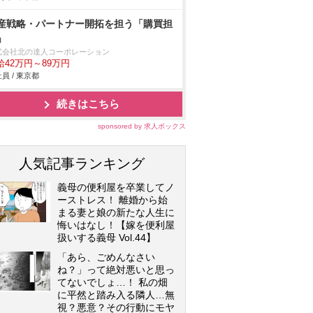
産戦略・パートナー開拓を担う「購買担
」
式会社北の達人コーポレーション
給42万円～89万円
員 / 東京都
続きはこちら
sponsored by 求人ボックス
人気記事ランキング
義母の便利屋を卒業してノ
ーストレス！ 離婚から始
まる妻と娘の新たな人生に
悔いはなし！【嫁を便利屋
扱いする義母 Vol.44】
「あら、ごめんなさい
ね？」って絶対悪いと思っ
てないでしょ…！ 私の畑
に平然と踏み入る隣人…無
視？悪意？その行動にモヤ